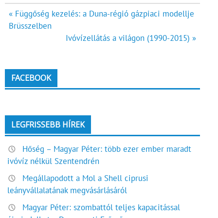
Bejegyzés
« Függőség kezelés: a Duna-régió gázpiaci modellje
Brüsszelben
navigáció
Ivóvízellátás a világon (1990-2015) »
FACEBOOK
LEGFRISSEBB HÍREK
Hőség – Magyar Péter: több ezer ember maradt
ivóvíz nélkül Szentendrén
Megállapodott a Mol a Shell ciprusi
leányvállalatának megvásárlásáról
Magyar Péter: szombattól teljes kapacitással