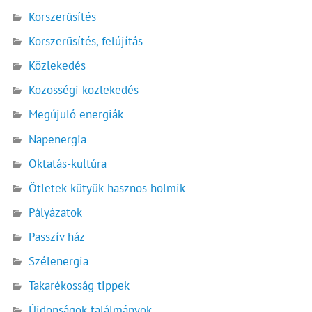
Korszerűsítés
Korszerűsítés, felújítás
Közlekedés
Közösségi közlekedés
Megújuló energiák
Napenergia
Oktatás-kultúra
Ötletek-kütyük-hasznos holmik
Pályázatok
Passzív ház
Szélenergia
Takarékosság tippek
Újdonságok-találmányok