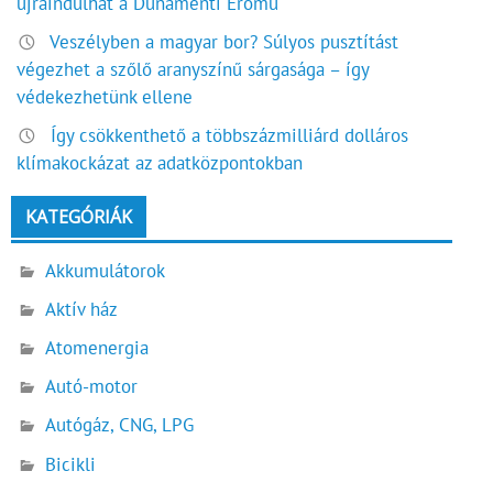
újraindulhat a Dunamenti Erőmű
Veszélyben a magyar bor? Súlyos pusztítást
végezhet a szőlő aranyszínű sárgasága – így
védekezhetünk ellene
Így csökkenthető a többszázmilliárd dolláros
klímakockázat az adatközpontokban
KATEGÓRIÁK
Akkumulátorok
Aktív ház
Atomenergia
Autó-motor
Autógáz, CNG, LPG
Bicikli