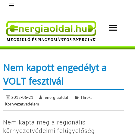
Skip
to
content
Energ
Megújuló és hagyományos energiák.
Minden, ami energia!
Nem kapott engedélyt a
VOLT fesztivál
2012-06-21
energiaoldal
Hírek
,
Környezetvédelem
Nem kapta meg a regionális
környezetvédelmi felügyelőség