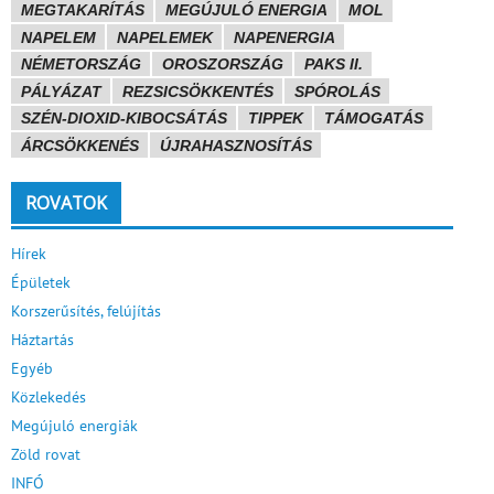
MEGTAKARÍTÁS
MEGÚJULÓ ENERGIA
MOL
NAPELEM
NAPELEMEK
NAPENERGIA
NÉMETORSZÁG
OROSZORSZÁG
PAKS II.
PÁLYÁZAT
REZSICSÖKKENTÉS
SPÓROLÁS
SZÉN-DIOXID-KIBOCSÁTÁS
TIPPEK
TÁMOGATÁS
ÁRCSÖKKENÉS
ÚJRAHASZNOSÍTÁS
ROVATOK
Hírek
Épületek
Korszerűsítés, felújítás
Háztartás
Egyéb
Közlekedés
Megújuló energiák
Zöld rovat
INFÓ