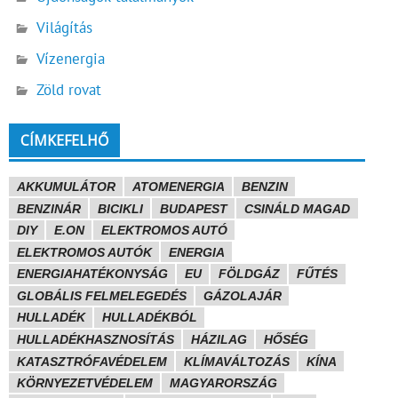
Világítás
Vízenergia
Zöld rovat
CÍMKEFELHŐ
AKKUMULÁTOR
ATOMENERGIA
BENZIN
BENZINÁR
BICIKLI
BUDAPEST
CSINÁLD MAGAD
DIY
E.ON
ELEKTROMOS AUTÓ
ELEKTROMOS AUTÓK
ENERGIA
ENERGIAHATÉKONYSÁG
EU
FÖLDGÁZ
FŰTÉS
GLOBÁLIS FELMELEGEDÉS
GÁZOLAJÁR
HULLADÉK
HULLADÉKBÓL
HULLADÉKHASZNOSÍTÁS
HÁZILAG
HŐSÉG
KATASZTRÓFAVÉDELEM
KLÍMAVÁLTOZÁS
KÍNA
KÖRNYEZETVÉDELEM
MAGYARORSZÁG