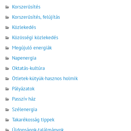
Korszerűsítés
Korszerűsítés, felújítás
Közlekedés
Közösségi közlekedés
Megújuló energiák
Napenergia
Oktatás-kultúra
Ötletek-kütyük-hasznos holmik
Pályázatok
Passzív ház
Szélenergia
Takarékosság tippek
Újdonságok-találmányok