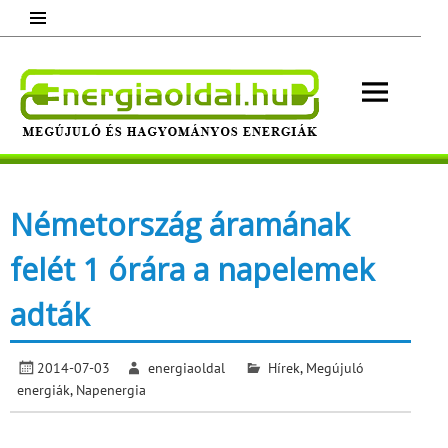
Skip
to
content
Energ
Megújuló és hagyományos energiák.
Minden, ami energia!
Németország áramának
felét 1 órára a napelemek
adták
2014-07-03
energiaoldal
Hírek
,
Megújuló
energiák
,
Napenergia