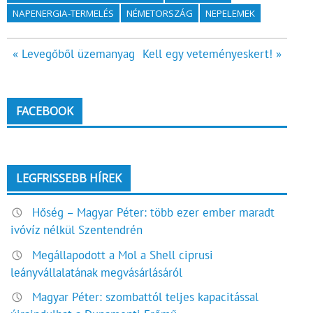
NAPENERGIA-TERMELÉS
NÉMETORSZÁG
NEPELEMEK
Bejegyzés
« Levegőből üzemanyag
Kell egy veteményeskert! »
navigáció
FACEBOOK
LEGFRISSEBB HÍREK
Hőség – Magyar Péter: több ezer ember maradt
ivóvíz nélkül Szentendrén
Megállapodott a Mol a Shell ciprusi
leányvállalatának megvásárlásáról
Magyar Péter: szombattól teljes kapacitással