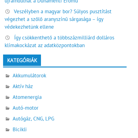
újraindulhat a Dunamenti Erőmű
Veszélyben a magyar bor? Súlyos pusztítást
végezhet a szőlő aranyszínű sárgasága – így
védekezhetünk ellene
Így csökkenthető a többszázmilliárd dolláros
klímakockázat az adatközpontokban
KATEGÓRIÁK
Akkumulátorok
Aktív ház
Atomenergia
Autó-motor
Autógáz, CNG, LPG
Bicikli