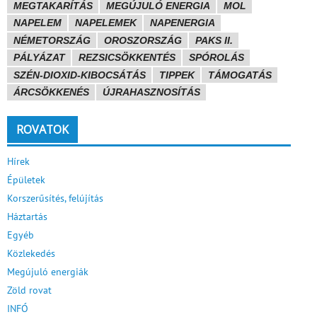
MEGTAKARÍTÁS
MEGÚJULÓ ENERGIA
MOL
NAPELEM
NAPELEMEK
NAPENERGIA
NÉMETORSZÁG
OROSZORSZÁG
PAKS II.
PÁLYÁZAT
REZSICSÖKKENTÉS
SPÓROLÁS
SZÉN-DIOXID-KIBOCSÁTÁS
TIPPEK
TÁMOGATÁS
ÁRCSÖKKENÉS
ÚJRAHASZNOSÍTÁS
ROVATOK
Hírek
Épületek
Korszerűsítés, felújítás
Háztartás
Egyéb
Közlekedés
Megújuló energiák
Zöld rovat
INFÓ