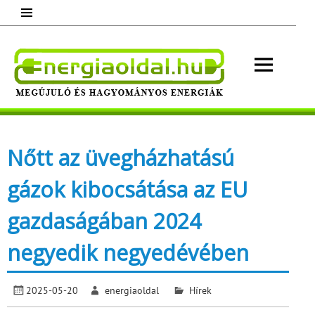
Skip
to
content
Energ
Megújuló és hagyományos energiák.
Minden, ami energia!
Nőtt az üvegházhatású
gázok kibocsátása az EU
gazdaságában 2024
negyedik negyedévében
2025-05-20
energiaoldal
Hírek