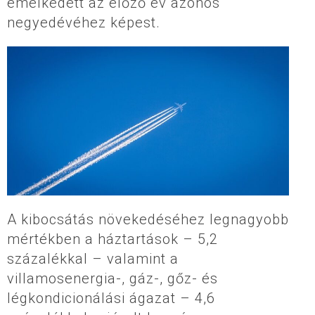
emelkedett az előző év azonos
negyedévéhez képest.
A kibocsátás növekedéséhez legnagyobb
mértékben a háztartások – 5,2
százalékkal – valamint a
villamosenergia-, gáz-, gőz- és
légkondicionálási ágazat – 4,6