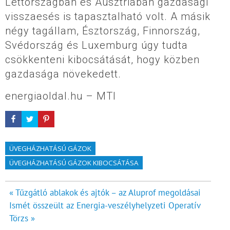
Lettországban és Ausztriában gazdasági
visszaesés is tapasztalható volt. A másik
négy tagállam, Észtország, Finnország,
Svédország és Luxemburg úgy tudta
csökkenteni kibocsátását, hogy közben
gazdasága növekedett.
energiaoldal.hu – MTI
ÜVEGHÁZHATÁSÚ GÁZOK
ÜVEGHÁZHATÁSÚ GÁZOK KIBOCSÁTÁSA
Bejegyzés
« Tűzgátló ablakok és ajtók – az Aluprof megoldásai
Ismét összeült az Energia-veszélyhelyzeti Operatív
navigáció
Törzs »