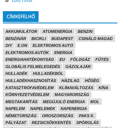
Zöld rovat
CÍMKEFELHŐ
AKKUMULÁTOR
ATOMENERGIA
BENZIN
BENZINÁR
BICIKLI
BUDAPEST
CSINÁLD MAGAD
DIY
E.ON
ELEKTROMOS AUTÓ
ELEKTROMOS AUTÓK
ENERGIA
ENERGIAHATÉKONYSÁG
EU
FÖLDGÁZ
FŰTÉS
GLOBÁLIS FELMELEGEDÉS
GÁZOLAJÁR
HULLADÉK
HULLADÉKBÓL
HULLADÉKHASZNOSÍTÁS
HÁZILAG
HŐSÉG
KATASZTRÓFAVÉDELEM
KLÍMAVÁLTOZÁS
KÍNA
KÖRNYEZETVÉDELEM
MAGYARORSZÁG
MEGTAKARÍTÁS
MEGÚJULÓ ENERGIA
MOL
NAPELEM
NAPELEMEK
NAPENERGIA
NÉMETORSZÁG
OROSZORSZÁG
PAKS II.
PÁLYÁZAT
REZSICSÖKKENTÉS
SPÓROLÁS