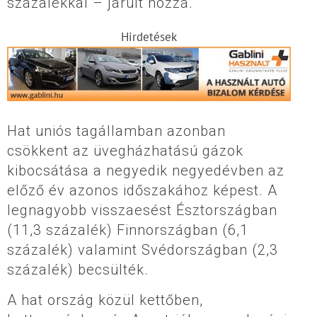
százalékkal – járult hozzá.
Hirdetések
Hat uniós tagállamban azonban
csökkent az üvegházhatású gázok
kibocsátása a negyedik negyedévben az
előző év azonos időszakához képest. A
legnagyobb visszaesést Észtországban
(11,3 százalék) Finnországban (6,1
százalék) valamint Svédországban (2,3
százalék) becsülték.
A hat ország közül kettőben,