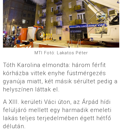
MTI Fotó: Lakatos Péter
Tóth Karolina elmondta: három férfit
kórházba vittek enyhe füstmérgezés
gyanúja miatt, két másik sérültet pedig a
helyszínen láttak el.
A XIII. kerületi Váci úton, az Árpád hídi
felüljáró mellett egy harmadik emeleti
lakás teljes terjedelmében égett hétfő
délután.