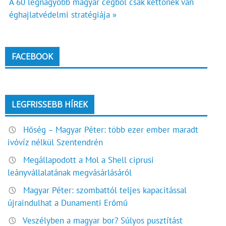
A 60 legnagyobb magyar cégből csak kettőnek van
navigáció
éghajlatvédelmi stratégiája »
FACEBOOK
LEGFRISSEBB HÍREK
Hőség – Magyar Péter: több ezer ember maradt
ivóvíz nélkül Szentendrén
Megállapodott a Mol a Shell ciprusi
leányvállalatának megvásárlásáról
Magyar Péter: szombattól teljes kapacitással
újraindulhat a Dunamenti Erőmű
Veszélyben a magyar bor? Súlyos pusztítást