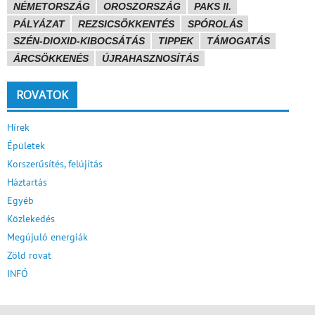
NÉMETORSZÁG
OROSZORSZÁG
PAKS II.
PÁLYÁZAT
REZSICSÖKKENTÉS
SPÓROLÁS
SZÉN-DIOXID-KIBOCSÁTÁS
TIPPEK
TÁMOGATÁS
ÁRCSÖKKENÉS
ÚJRAHASZNOSÍTÁS
ROVATOK
Hírek
Épületek
Korszerűsítés, felújítás
Háztartás
Egyéb
Közlekedés
Megújuló energiák
Zöld rovat
INFÓ