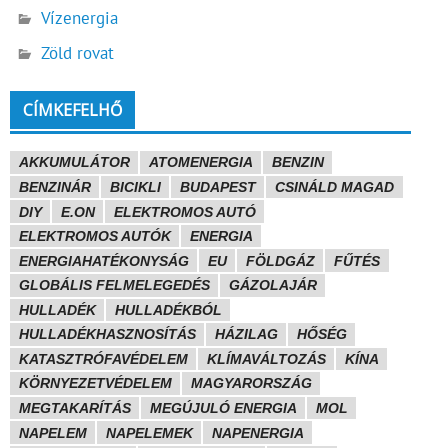
Vízenergia
Zöld rovat
CÍMKEFELHŐ
AKKUMULÁTOR
ATOMENERGIA
BENZIN
BENZINÁR
BICIKLI
BUDAPEST
CSINÁLD MAGAD
DIY
E.ON
ELEKTROMOS AUTÓ
ELEKTROMOS AUTÓK
ENERGIA
ENERGIAHATÉKONYSÁG
EU
FÖLDGÁZ
FŰTÉS
GLOBÁLIS FELMELEGEDÉS
GÁZOLAJÁR
HULLADÉK
HULLADÉKBÓL
HULLADÉKHASZNOSÍTÁS
HÁZILAG
HŐSÉG
KATASZTRÓFAVÉDELEM
KLÍMAVÁLTOZÁS
KÍNA
KÖRNYEZETVÉDELEM
MAGYARORSZÁG
MEGTAKARÍTÁS
MEGÚJULÓ ENERGIA
MOL
NAPELEM
NAPELEMEK
NAPENERGIA