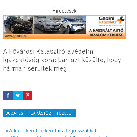
Hirdetések
A Fővárosi Katasztrófavédelmi
Igazgatóság korábban azt közölte, hogy
hárman sérültek meg.
BUDAPEST
LAKÁSTŰZ
TŰZESET
Bejegyzés
« Áder: sikerült elkerülni a legrosszabbat