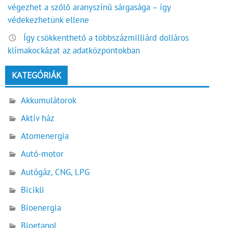
végezhet a szőlő aranyszínű sárgasága – így
védekezhetünk ellene
Így csökkenthető a többszázmilliárd dolláros
klímakockázat az adatközpontokban
KATEGÓRIÁK
Akkumulátorok
Aktív ház
Atomenergia
Autó-motor
Autógáz, CNG, LPG
Bicikli
Bioenergia
Bioetanol