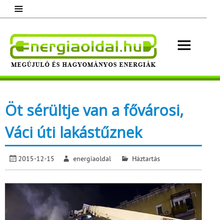
Skip
to
content
Energ
Megújuló és hagyományos energiák.
Minden, ami energia!
Öt sérültje van a fővárosi,
Váci úti lakástűznek
2015-12-15
energiaoldal
Háztartás