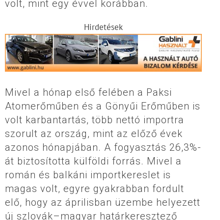
volt, mint egy évvel korábban.
Hirdetések
Mivel a hónap első felében a Paksi
Atomerőműben és a Gönyűi Erőműben is
volt karbantartás, több nettó importra
szorult az ország, mint az előző évek
azonos hónapjában. A fogyasztás 26,3%-
át biztosította külföldi forrás. Mivel a
román és balkáni importkereslet is
magas volt, egyre gyakrabban fordult
elő, hogy az áprilisban üzembe helyezett
új szlovák–magyar határkeresztező