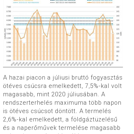
A hazai piacon a júliusi bruttó fogyasztás
ötéves csúcsra emelkedett, 7,5%-kal volt
magasabb, mint 2020 júliusában. A
rendszerterhelés maximuma több napon
is ötéves csúcsot döntött. A termelés
2,6%-kal emelkedett, a földgáztüzelésű
és a naperőművek termelése magasabb