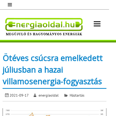
Skip
to
content
Energ
Megújuló és hagyományos energiák.
Minden, ami energia!
Ötéves csúcsra emelkedett
júliusban a hazai
villamosenergia-fogyasztás
2021-09-17
energiaoldal
Háztartás