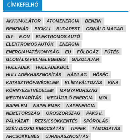
CÍMKEFELHŐ
AKKUMULÁTOR
ATOMENERGIA
BENZIN
BENZINÁR
BICIKLI
BUDAPEST
CSINÁLD MAGAD
DIY
E.ON
ELEKTROMOS AUTÓ
ELEKTROMOS AUTÓK
ENERGIA
ENERGIAHATÉKONYSÁG
EU
FÖLDGÁZ
FŰTÉS
GLOBÁLIS FELMELEGEDÉS
GÁZOLAJÁR
HULLADÉK
HULLADÉKBÓL
HULLADÉKHASZNOSÍTÁS
HÁZILAG
HŐSÉG
KATASZTRÓFAVÉDELEM
KLÍMAVÁLTOZÁS
KÍNA
KÖRNYEZETVÉDELEM
MAGYARORSZÁG
MEGTAKARÍTÁS
MEGÚJULÓ ENERGIA
MOL
NAPELEM
NAPELEMEK
NAPENERGIA
NÉMETORSZÁG
OROSZORSZÁG
PAKS II.
PÁLYÁZAT
REZSICSÖKKENTÉS
SPÓROLÁS
SZÉN-DIOXID-KIBOCSÁTÁS
TIPPEK
TÁMOGATÁS
ÁRCSÖKKENÉS
ÚJRAHASZNOSÍTÁS