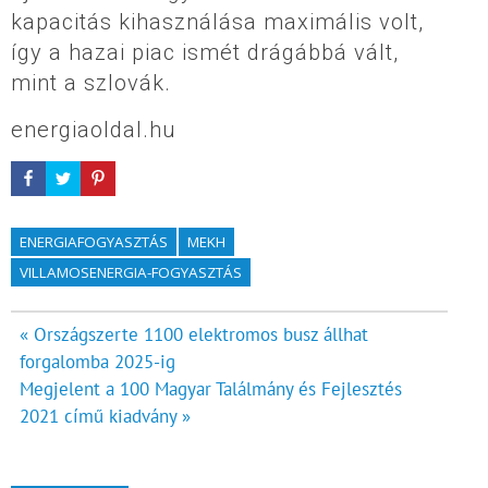
kapacitás kihasználása maximális volt,
így a hazai piac ismét drágábbá vált,
mint a szlovák.
energiaoldal.hu
ENERGIAFOGYASZTÁS
MEKH
VILLAMOSENERGIA-FOGYASZTÁS
Bejegyzés
« Országszerte 1100 elektromos busz állhat
forgalomba 2025-ig
navigáció
Megjelent a 100 Magyar Találmány és Fejlesztés
2021 című kiadvány »