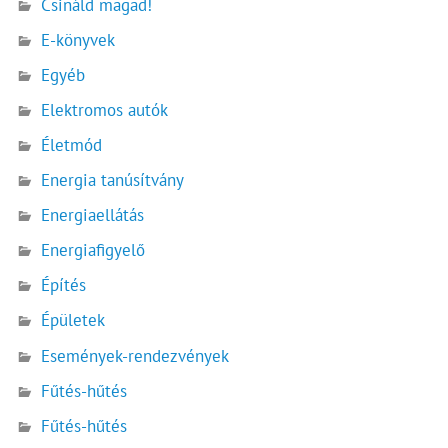
Csináld magad!
E-könyvek
Egyéb
Elektromos autók
Életmód
Energia tanúsítvány
Energiaellátás
Energiafigyelő
Építés
Épületek
Események-rendezvények
Fűtés-hűtés
Fűtés-hűtés