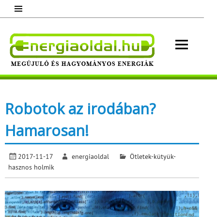
Skip
to
content
Energ
Megújuló és hagyományos energiák.
Minden, ami energia!
Robotok az irodában?
Hamarosan!
2017-11-17
energiaoldal
Ötletek-kütyük-
hasznos holmik