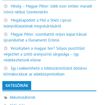
Hőség – Magyar Péter: több ezer ember maradt
ivóvíz nélkül Szentendrén
Megállapodott a Mol a Shell ciprusi
leányvállalatának megvásárlásáról
Magyar Péter: szombattól teljes kapacitással
újraindulhat a Dunamenti Erőmű
Veszélyben a magyar bor? Súlyos pusztítást
végezhet a szőlő aranyszínű sárgasága – így
védekezhetünk ellene
Így csökkenthető a többszázmilliárd dolláros
klímakockázat az adatközpontokban
KATEGÓRIÁK
Akkumulátorok