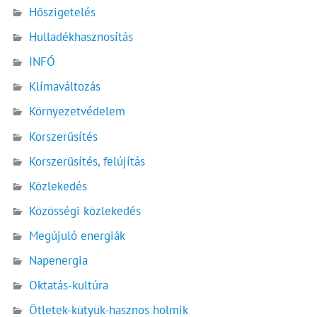
Hőszigetelés
Hulladékhasznosítás
INFÓ
Klímaváltozás
Környezetvédelem
Korszerűsítés
Korszerűsítés, felújítás
Közlekedés
Közösségi közlekedés
Megújuló energiák
Napenergia
Oktatás-kultúra
Ötletek-kütyük-hasznos holmik