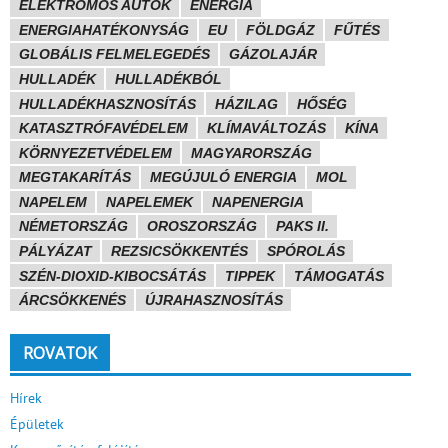
ELEKTROMOS AUTÓK
ENERGIA
ENERGIAHATÉKONYSÁG
EU
FÖLDGÁZ
FŰTÉS
GLOBÁLIS FELMELEGEDÉS
GÁZOLAJÁR
HULLADÉK
HULLADÉKBÓL
HULLADÉKHASZNOSÍTÁS
HÁZILAG
HŐSÉG
KATASZTRÓFAVÉDELEM
KLÍMAVÁLTOZÁS
KÍNA
KÖRNYEZETVÉDELEM
MAGYARORSZÁG
MEGTAKARÍTÁS
MEGÚJULÓ ENERGIA
MOL
NAPELEM
NAPELEMEK
NAPENERGIA
NÉMETORSZÁG
OROSZORSZÁG
PAKS II.
PÁLYÁZAT
REZSICSÖKKENTÉS
SPÓROLÁS
SZÉN-DIOXID-KIBOCSÁTÁS
TIPPEK
TÁMOGATÁS
ÁRCSÖKKENÉS
ÚJRAHASZNOSÍTÁS
ROVATOK
Hírek
Épületek