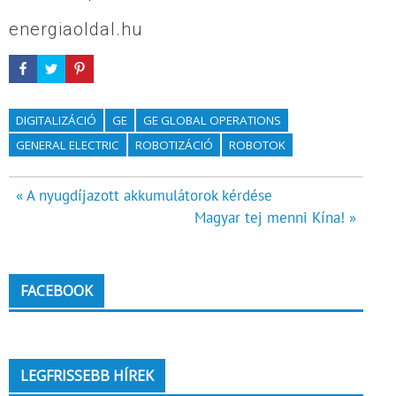
energiaoldal.hu
DIGITALIZÁCIÓ
GE
GE GLOBAL OPERATIONS
GENERAL ELECTRIC
ROBOTIZÁCIÓ
ROBOTOK
Bejegyzés
« A nyugdíjazott akkumulátorok kérdése
Magyar tej menni Kína! »
navigáció
FACEBOOK
LEGFRISSEBB HÍREK