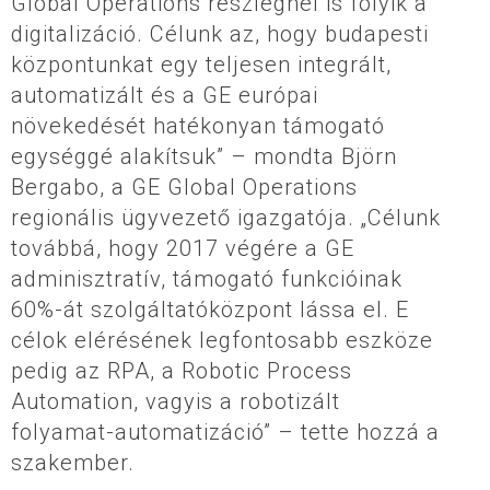
Global Operations részlegnél is folyik a
digitalizáció. Célunk az, hogy budapesti
központunkat egy teljesen integrált,
automatizált és a GE európai
növekedését hatékonyan támogató
egységgé alakítsuk” – mondta Björn
Bergabo, a GE Global Operations
regionális ügyvezető igazgatója. „Célunk
továbbá, hogy 2017 végére a GE
adminisztratív, támogató funkcióinak
60%-át szolgáltatóközpont lássa el. E
célok elérésének legfontosabb eszköze
pedig az RPA, a Robotic Process
Automation, vagyis a robotizált
folyamat-automatizáció” – tette hozzá a
szakember.