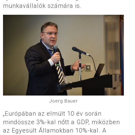
munkavállalók számára is.
Joerg Bauer
„Európában az elmúlt 10 év során
mindössze 3%-kal nőtt a GDP, miközben
az Egyesült Államokban 10%-kal. A