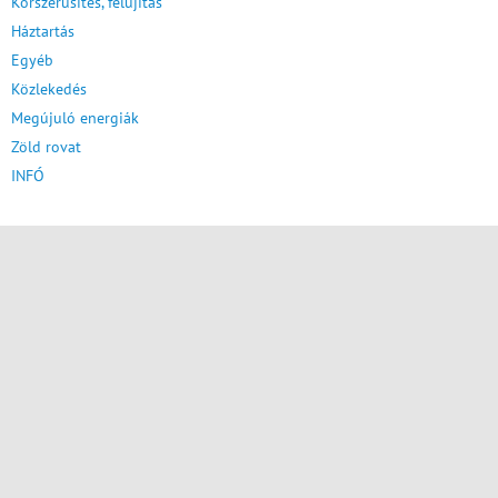
Korszerűsítés, felújítás
Háztartás
Egyéb
Közlekedés
Megújuló energiák
Zöld rovat
INFÓ