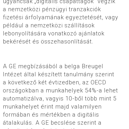
ugyancsak „digitális csapattagok” végzik
a nemzetközi pénzügyi tranzakciók
fizetési árfolyamának egyeztetését, vagy
például a nemzetközi szállítások
lebonyolítására vonatkozó ajánlatok
bekérését és összehasonlítását.
A GE megbízásából a belga Breugel
Intézet által készített tanulmány szerint
a következő két évtizedben, az OECD
országokban a munkahelyek 54%-a lehet
automatizálva, vagyis 10-ből több mint 5
munkahelyet érint majd valamilyen
formában és mértékben a digitális
átalakulás. A GE becslése szerint a