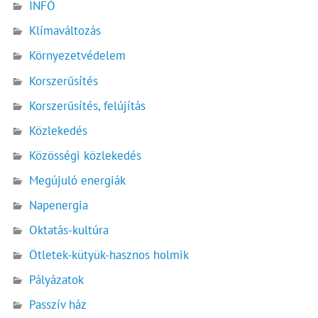
INFÓ
Klímaváltozás
Környezetvédelem
Korszerűsítés
Korszerűsítés, felújítás
Közlekedés
Közösségi közlekedés
Megújuló energiák
Napenergia
Oktatás-kultúra
Ötletek-kütyük-hasznos holmik
Pályázatok
Passzív ház