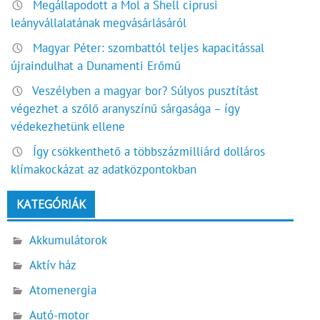
Megállapodott a Mol a Shell ciprusi
leányvállalatának megvásárlásáról
Magyar Péter: szombattól teljes kapacitással
újraindulhat a Dunamenti Erőmű
Veszélyben a magyar bor? Súlyos pusztítást
végezhet a szőlő aranyszínű sárgasága – így
védekezhetünk ellene
Így csökkenthető a többszázmilliárd dolláros
klímakockázat az adatközpontokban
KATEGÓRIÁK
Akkumulátorok
Aktív ház
Atomenergia
Autó-motor