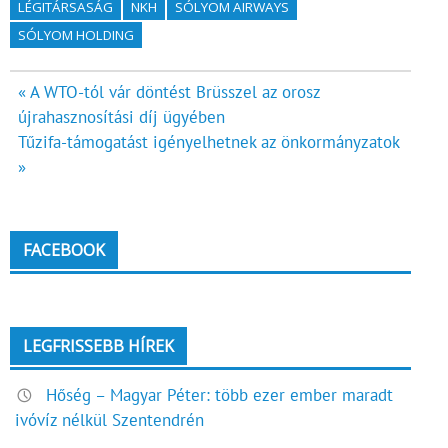
LÉGITÁRSASÁG
NKH
SÓLYOM AIRWAYS
SÓLYOM HOLDING
Bejegyzés
« A WTO-tól vár döntést Brüsszel az orosz
újrahasznosítási díj ügyében
navigáció
Tűzifa-támogatást igényelhetnek az önkormányzatok
»
FACEBOOK
LEGFRISSEBB HÍREK
Hőség – Magyar Péter: több ezer ember maradt
ivóvíz nélkül Szentendrén