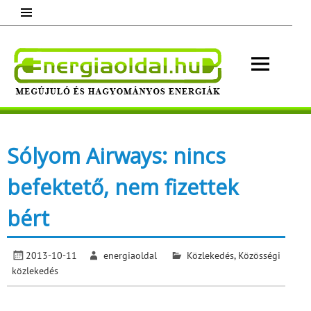
Skip
to
content
Energ
Megújuló és hagyományos energiák.
Minden, ami energia!
Sólyom Airways: nincs
befektető, nem fizettek
bért
2013-10-11
energiaoldal
Közlekedés
,
Közösségi
közlekedés