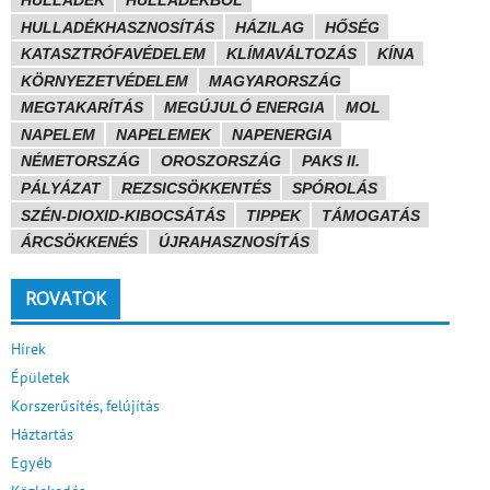
HULLADÉK
HULLADÉKBÓL
HULLADÉKHASZNOSÍTÁS
HÁZILAG
HŐSÉG
KATASZTRÓFAVÉDELEM
KLÍMAVÁLTOZÁS
KÍNA
KÖRNYEZETVÉDELEM
MAGYARORSZÁG
MEGTAKARÍTÁS
MEGÚJULÓ ENERGIA
MOL
NAPELEM
NAPELEMEK
NAPENERGIA
NÉMETORSZÁG
OROSZORSZÁG
PAKS II.
PÁLYÁZAT
REZSICSÖKKENTÉS
SPÓROLÁS
SZÉN-DIOXID-KIBOCSÁTÁS
TIPPEK
TÁMOGATÁS
ÁRCSÖKKENÉS
ÚJRAHASZNOSÍTÁS
ROVATOK
Hírek
Épületek
Korszerűsítés, felújítás
Háztartás
Egyéb