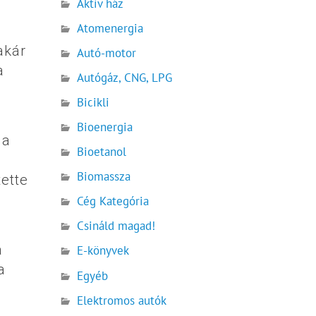
Aktív ház
Atomenergia
akár
Autó-motor
a
Autógáz, CNG, LPG
Bicikli
Bioenergia
 a
Bioetanol
Biomassza
tette
Cég Kategória
Csináld magad!
a
E-könyvek
a
Egyéb
Elektromos autók