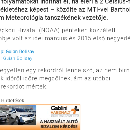
folyamatokat indíthat el, ha eléri a 2 Celsius-
sékletéhez képest – közölte az MTI-vel Bartho
m Meteorológia tanszékének vezetője.
égköri Hivatal (NOAA) pénteken közzétett
bje volt az idei március és 2015 első negyed
p:
Guian Bolisay
egyetlen egy rekordról lenne szó, az nem bír
ek időről időre megdőlnek, ám az utóbbi
rekordot mértek.
Hirdetések