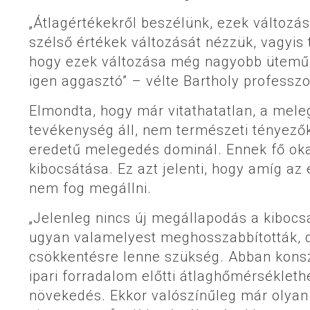
„Átlagértékekről beszélünk, ezek változ
szélső értékek változását nézzük, vagyis 
hogy ezek változása még nagyobb ütemű, 
igen aggasztó” – vélte Bartholy professzo
Elmondta, hogy már vitathatatlan, a mel
tevékenység áll, nem természeti tényezők
eredetű melegedés dominál. Ennek fő ok
kibocsátása. Ez azt jelenti, hogy amíg a
nem fog megállni.
„Jelenleg nincs új megállapodás a kibocsá
ugyan valamelyest meghosszabbították, 
csökkentésre lenne szükség. Abban konsz
ipari forradalom előtti átlaghőmérséklet
növekedés. Ekkor valószínűleg már olyan 