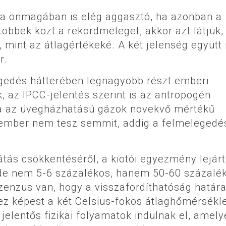
ása önmagában is elég aggasztó, ha azonban a
többek közt a rekordmeleget, akkor azt látjuk,
mint az átlagértékeké. A két jelenség együtt
r.
egedés hátterében legnagyobb részt emberi
, az IPCC-jelentés szerint is az antropogén
a az üvegházhatású gázok növekvő mértékű
z ember nem tesz semmit, addig a felmelegedé
tás csökkentéséről, a kiotói egyezmény lejárt
de nem 5-6 százalékos, hanem 50-60 százalé
enzus van, hogy a visszafordíthatóság határa
hez képest a két Celsius-fokos átlaghőmérsékle
jelentős fizikai folyamatok indulnak el, amely