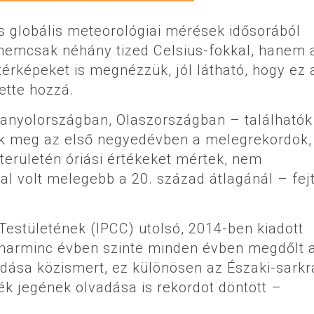
es globális meteorológiai mérések idősorából
 nemcsak néhány tized Celsius-fokkal, hanem 
érképeket is megnézzük, jól látható, hogy ez 
ette hozzá.
anyolországban, Olaszországban – találhatók
ek meg az első negyedévben a melegrekordok,
területén óriási értékeket mértek, nem
al volt melegebb a 20. század átlagánál – fej
estületének (IPCC) utolsó, 2014-ben kiadott
z-harminc évben szinte minden évben megdőlt 
dása közismert, ez különösen az Északi-sarkr
ék jegének olvadása is rekordot döntött –