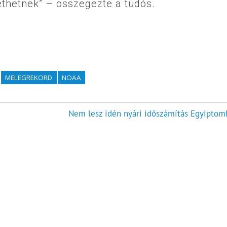
ethetnek” – összegezte a tudós.
MELEGREKORD
NOAA
Nem lesz idén nyári időszámítás Egyiptom