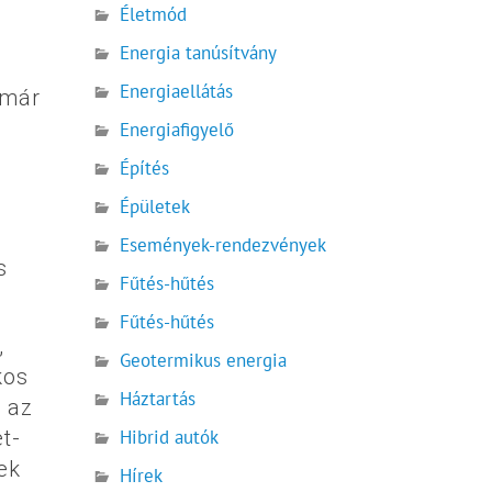
Életmód
Energia tanúsítvány
Energiaellátás
 már
Energiafigyelő
Építés
Épületek
Események-rendezvények
s
Fűtés-hűtés
Fűtés-hűtés
,
Geotermikus energia
kos
Háztartás
 az
Hibrid autók
t-
ek
Hírek