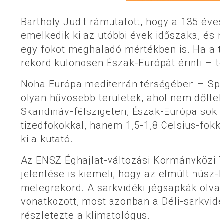
Bartholy Judit rámutatott, hogy a 135 év
emelkedik ki az utóbbi évek időszaka, és
egy fokot meghaladó mértékben is. Ha a t
rekord különösen Észak-Európát érinti – t
Noha Európa mediterrán térségében – Sp
olyan hűvösebb területek, ahol nem dőlt
Skandináv-félszigeten, Észak-Európa sok 
tizedfokokkal, hanem 1,5-1,8 Celsius-fokk
ki a kutató.
Az ENSZ Éghajlat-változási Kormányközi T
jelentése is kiemeli, hogy az elmúlt hús
melegrekord. A sarkvidéki jégsapkák olva
vonatkozott, most azonban a Déli-sarkvid
részletezte a klimatológus.