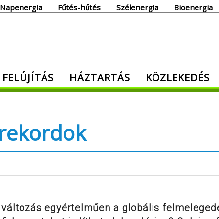
Napenergia
Fűtés-hűtés
Szélenergia
Bioenergia
giaoldal
 FELÚJÍTÁS
HÁZTARTÁS
KÖZLEKEDÉS
den, ami energia!
rekordok
 változás egyértelműen a globális felmeleged