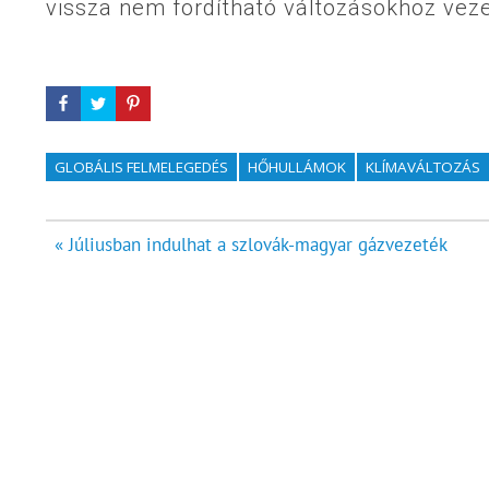
vissza nem fordítható változásokhoz vez
GLOBÁLIS FELMELEGEDÉS
HŐHULLÁMOK
KLÍMAVÁLTOZÁS
Bejegyzés
« Júliusban indulhat a szlovák-magyar gázvezeték
navigáció