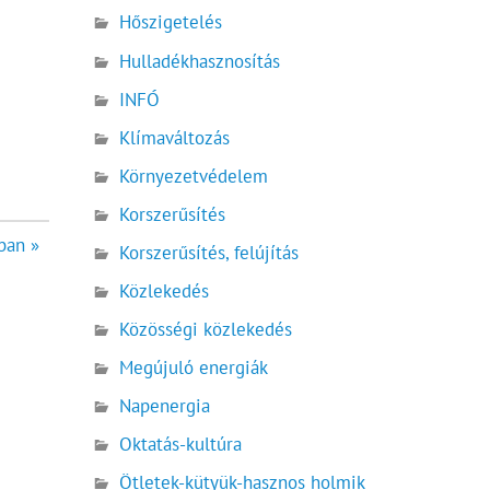
Hőszigetelés
Hulladékhasznosítás
INFÓ
Klímaváltozás
Környezetvédelem
Korszerűsítés
ban »
Korszerűsítés, felújítás
Közlekedés
Közösségi közlekedés
Megújuló energiák
Napenergia
Oktatás-kultúra
Ötletek-kütyük-hasznos holmik