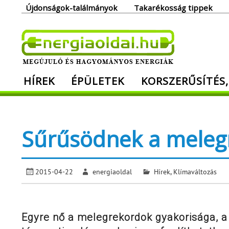
Skip
Újdonságok-találmányok
Takarékosság tippek
to
content
Ener
HÍREK
ÉPÜLETEK
KORSZERŰSÍTÉS,
Megújuló és hagyományos energiák. Min
Sűrűsödnek a meleg
2015-04-22
energiaoldal
Hírek
,
Klímaváltozás
Egyre nő a melegrekordok gyakorisága, a