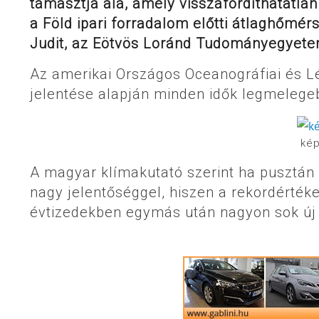
támasztja alá, amely visszafordíthatatlan 
a Föld ipari forradalom előtti átlaghőmér
Judit, az Eötvös Loránd Tudományegyete
Az amerikai Országos Oceanográfiai és L
jelentése alapján minden idők legmelegeb
ké
A magyar klímakutató szerint ha pusztán 
nagy jelentőséggel, hiszen a rekordérték
évtizedekben egymás után nagyon sok új 