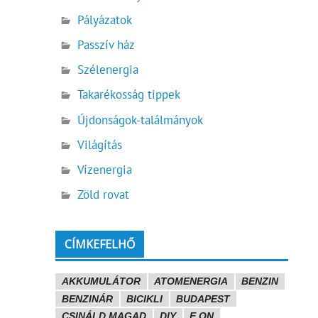
Pályázatok
Passzív ház
Szélenergia
Takarékosság tippek
Újdonságok-találmányok
Világítás
Vízenergia
Zöld rovat
CÍMKEFELHŐ
AKKUMULÁTOR
ATOMENERGIA
BENZIN
BENZINÁR
BICIKLI
BUDAPEST
CSINÁLD MAGAD
DIY
E.ON