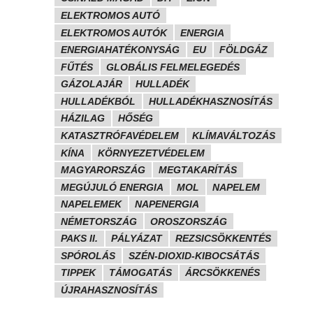
ELEKTROMOS AUTÓ
ELEKTROMOS AUTÓK
ENERGIA
ENERGIAHATÉKONYSÁG
EU
FÖLDGÁZ
FŰTÉS
GLOBÁLIS FELMELEGEDÉS
GÁZOLAJÁR
HULLADÉK
HULLADÉKBÓL
HULLADÉKHASZNOSÍTÁS
HÁZILAG
HŐSÉG
KATASZTRÓFAVÉDELEM
KLÍMAVÁLTOZÁS
KÍNA
KÖRNYEZETVÉDELEM
MAGYARORSZÁG
MEGTAKARÍTÁS
MEGÚJULÓ ENERGIA
MOL
NAPELEM
NAPELEMEK
NAPENERGIA
NÉMETORSZÁG
OROSZORSZÁG
PAKS II.
PÁLYÁZAT
REZSICSÖKKENTÉS
SPÓROLÁS
SZÉN-DIOXID-KIBOCSÁTÁS
TIPPEK
TÁMOGATÁS
ÁRCSÖKKENÉS
ÚJRAHASZNOSÍTÁS