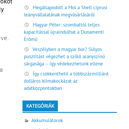
fokot
Megállapodott a Mol a Shell ciprusi
ly
leányvállalatának megvásárlásáról
Magyar Péter: szombattól teljes
kapacitással újraindulhat a Dunamenti
éve.
Erőmű
Veszélyben a magyar bor? Súlyos
pusztítást végezhet a szőlő aranyszínű
sárgasága – így védekezhetünk ellene
na
Így csökkenthető a többszázmilliárd
dolláros klímakockázat az
adatközpontokban
KATEGÓRIÁK
Akkumulátorok