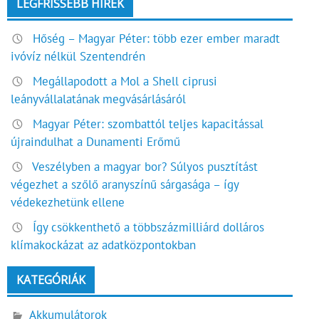
LEGFRISSEBB HÍREK
Hőség – Magyar Péter: több ezer ember maradt
ivóvíz nélkül Szentendrén
Megállapodott a Mol a Shell ciprusi
leányvállalatának megvásárlásáról
Magyar Péter: szombattól teljes kapacitással
újraindulhat a Dunamenti Erőmű
Veszélyben a magyar bor? Súlyos pusztítást
végezhet a szőlő aranyszínű sárgasága – így
védekezhetünk ellene
Így csökkenthető a többszázmilliárd dolláros
klímakockázat az adatközpontokban
KATEGÓRIÁK
Akkumulátorok