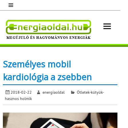
Skip
to
content
Energ
Megújuló és hagyományos energiák.
Minden, ami energia!
Személyes mobil
kardiológia a zsebben
2018-02-22
energiaoldal
Ötletek-kütyük-
hasznos holmik