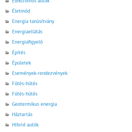
Elektromos autók
Életmód
Energia tanúsítvány
Energiaellátás
Energiafigyelő
Építés
Épületek
Események-rendezvények
Fűtés-hűtés
Fűtés-hűtés
Geotermikus energia
Háztartás
Hibrid autók