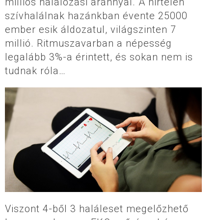
milliós halálozási aránnyal. A hirtelen
szívhalálnak hazánkban évente 25000
ember esik áldozatul, világszinten 7
millió. Ritmuszavarban a népesség
legalább 3%-a érintett, és sokan nem is
tudnak róla…
Viszont 4-ből 3 haláleset megelőzhető