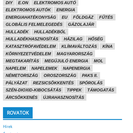
DIY
E.ON
ELEKTROMOS AUTÓ
ELEKTROMOS AUTÓK
ENERGIA
ENERGIAHATÉKONYSÁG
EU
FÖLDGÁZ
FŰTÉS
GLOBÁLIS FELMELEGEDÉS
GÁZOLAJÁR
HULLADÉK
HULLADÉKBÓL
HULLADÉKHASZNOSÍTÁS
HÁZILAG
HŐSÉG
KATASZTRÓFAVÉDELEM
KLÍMAVÁLTOZÁS
KÍNA
KÖRNYEZETVÉDELEM
MAGYARORSZÁG
MEGTAKARÍTÁS
MEGÚJULÓ ENERGIA
MOL
NAPELEM
NAPELEMEK
NAPENERGIA
NÉMETORSZÁG
OROSZORSZÁG
PAKS II.
PÁLYÁZAT
REZSICSÖKKENTÉS
SPÓROLÁS
SZÉN-DIOXID-KIBOCSÁTÁS
TIPPEK
TÁMOGATÁS
ÁRCSÖKKENÉS
ÚJRAHASZNOSÍTÁS
ROVATOK
Hírek