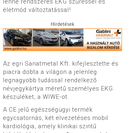
lenne rendszeres EKG szűréssel és
életmód változtatással!
Hirdetések
Az egri Sanatmetal Kft. kifejlesztette és
piacra dobta a világon a jelenleg
legnagyobb tudással rendelkező
névjegykártya méretű személyes EKG
készüléket, a WIWE-ot.
A CE jelű egészségügyi termék
egycsatornás, két elvezetéses mobil
kardiológia, amely klinikai szintű