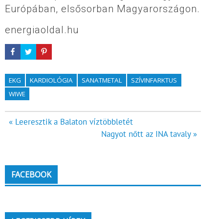
Európában, elsősorban Magyarországon.
energiaoldal.hu
EKG
KARDIOLÓGIA
SANATMETAL
SZÍVINFARKTUS
WIWE
Bejegyzés
« Leeresztik a Balaton víztöbbletét
Nagyot nőtt az INA tavaly »
navigáció
FACEBOOK