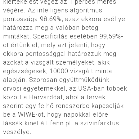
kiértékelést végez az 1 perces mérés
végére. Az intelligens algoritmus
pontossága 98.69%, azaz ekkora eséllyel
határozza meg a valóban beteg
mintákat. Specificitás esetében 99,59%-
ot értünk el, mely azt jelenti, hogy
ekkora pontossággal határozzuk meg
azokat a vizsgált személyeket, akik
egészségesek, 10000 vizsgált minta
alapján. Szorosan együttműködünk
orvosi egyetemekkel, az USA-ban többek
között a Harvarddal, ahol a tervek
szerint egy felhő rendszerbe kapcsolják
be a WIWE-ot, hogy napokkal előre
lássák kinél áll fenn pl. a szívinfarktus
veszélye.