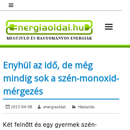
Skip
to
content
Energ
Megújuló és hagyományos energiák.
Minden, ami energia!
Enyhül az idő, de még
mindig sok a szén-monoxid-
mérgezés
2013-04-08
energiaoldal
Háztartás
Két felnőtt és egy gyermek szén-