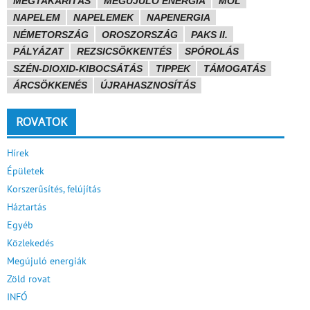
MEGTAKARÍTÁS
MEGÚJULÓ ENERGIA
MOL
NAPELEM
NAPELEMEK
NAPENERGIA
NÉMETORSZÁG
OROSZORSZÁG
PAKS II.
PÁLYÁZAT
REZSICSÖKKENTÉS
SPÓROLÁS
SZÉN-DIOXID-KIBOCSÁTÁS
TIPPEK
TÁMOGATÁS
ÁRCSÖKKENÉS
ÚJRAHASZNOSÍTÁS
ROVATOK
Hírek
Épületek
Korszerűsítés, felújítás
Háztartás
Egyéb
Közlekedés
Megújuló energiák
Zöld rovat
INFÓ