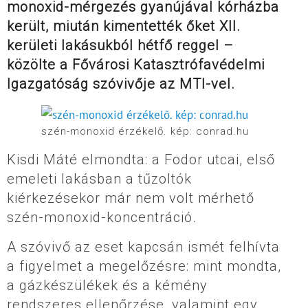
monoxid-mérgezés gyanújával kórházba
került, miután kimentették őket XII.
kerületi lakásukból hétfő reggel –
közölte a Fővárosi Katasztrófavédelmi
Igazgatóság szóvivője az MTI-vel.
szén-monoxid érzékelő. kép: conrad.hu
Kisdi Máté elmondta: a Fodor utcai, első
emeleti lakásban a tűzoltók
kiérkezésekor már nem volt mérhető
szén-monoxid-koncentráció.
A szóvivő az eset kapcsán ismét felhívta
a figyelmet a megelőzésre: mint mondta,
a gázkészülékek és a kémény
rendszeres ellenőrzése, valamint egy