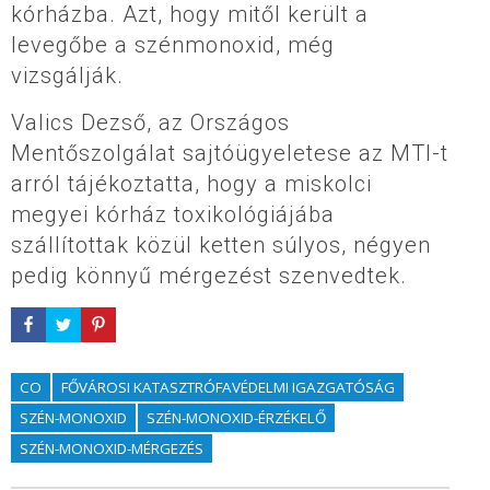
kórházba. Azt, hogy mitől került a
levegőbe a szénmonoxid, még
vizsgálják.
Valics Dezső, az Országos
Mentőszolgálat sajtóügyeletese az MTI-t
arról tájékoztatta, hogy a miskolci
megyei kórház toxikológiájába
szállítottak közül ketten súlyos, négyen
pedig könnyű mérgezést szenvedtek.
CO
FŐVÁROSI KATASZTRÓFAVÉDELMI IGAZGATÓSÁG
SZÉN-MONOXID
SZÉN-MONOXID-ÉRZÉKELŐ
SZÉN-MONOXID-MÉRGEZÉS