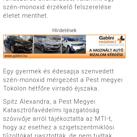
szén-monoxid érzékelő felszerelése
életet menthet.
Hirdetések
Egy gyermek és édesapja szenvedett
szén-monoxid mérgezést a Pest megyei
Tökölön hétfőre virradó éjszaka.
Spitz Alexandra, a Pest Megyei
Katasztrófavédelmi Igazgatóság
szóvivője arról tájékoztatta az MTI-t,
hogy az esethez a szigetszentmiklósi
tűzoltókat riasztották, de nem tudtak