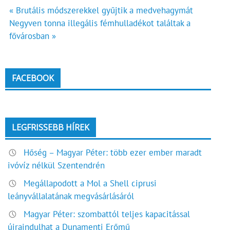
Bejegyzés
« Brutális módszerekkel gyűjtik a medvehagymát
Negyven tonna illegális fémhulladékot találtak a
navigáció
fővárosban »
FACEBOOK
LEGFRISSEBB HÍREK
Hőség – Magyar Péter: több ezer ember maradt
ivóvíz nélkül Szentendrén
Megállapodott a Mol a Shell ciprusi
leányvállalatának megvásárlásáról
Magyar Péter: szombattól teljes kapacitással
újraindulhat a Dunamenti Erőmű