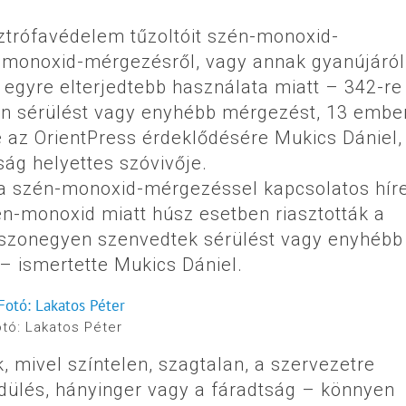
ztrófavédelem tűzoltóit szén-monoxid-
monoxid-mérgezésről, vagy annak gyanújáról
egyre elterjedtebb használata miatt – 342-re
en sérülést vagy enyhébb mérgezést, 13 embe
e az OrientPress érdeklődésére Mukics Dániel,
ág helyettes szóvivője.
 a szén-monoxid-mérgezéssel kapcsolatos hír
én-monoxid miatt húsz esetben riasztották a
uszonegyen szenvedtek sérülést vagy enyhébb
 – ismertette Mukics Dániel.
tó: Lakatos Péter
 mivel színtelen, szagtalan, a szervezetre
zédülés, hányinger vagy a fáradtság – könnyen