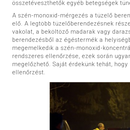
összetéveszthetők egyéb betegségek tüne
A szén-monoxid-mérgezés a tüzelő beren
elő. A legtöbb tüzelőberendezésnek része
vakolat, a beköltöző madarak vagy darazs
berendezésből az égéstermék a helyiségb
megemelkedik a szén-monoxid-koncentrác
rendszeres ellenőrzése, ezek során ugyani
megelőzhető. Saját érdekünk tehát, hog
ellenőrzést.