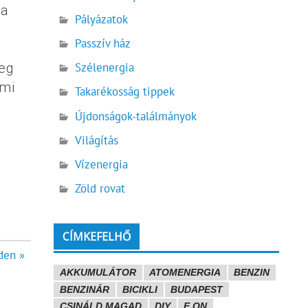
 a
Pályázatok
Passzív ház
meg
Szélenergia
lmi
Takarékosság tippek
Újdonságok-találmányok
Világítás
Vízenergia
Zöld rovat
CÍMKEFELHŐ
den »
AKKUMULÁTOR
ATOMENERGIA
BENZIN
BENZINÁR
BICIKLI
BUDAPEST
CSINÁLD MAGAD
DIY
E.ON