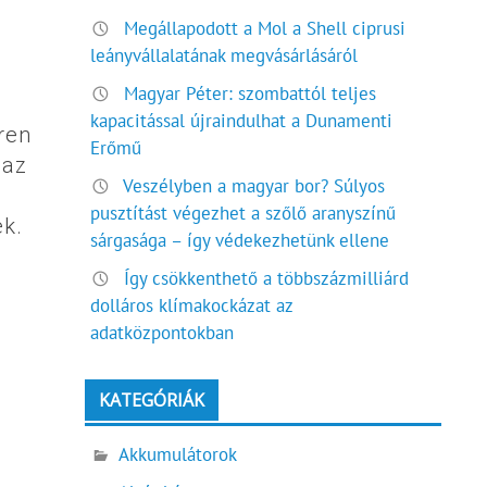
Megállapodott a Mol a Shell ciprusi
leányvállalatának megvásárlásáról
Magyar Péter: szombattól teljes
kapacitással újraindulhat a Dunamenti
ren
Erőmű
 az
Veszélyben a magyar bor? Súlyos
pusztítást végezhet a szőlő aranyszínű
ek.
sárgasága – így védekezhetünk ellene
Így csökkenthető a többszázmilliárd
dolláros klímakockázat az
adatközpontokban
KATEGÓRIÁK
Akkumulátorok