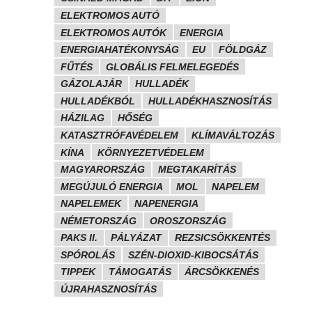
ELEKTROMOS AUTÓ
ELEKTROMOS AUTÓK
ENERGIA
ENERGIAHATÉKONYSÁG
EU
FÖLDGÁZ
FŰTÉS
GLOBÁLIS FELMELEGEDÉS
GÁZOLAJÁR
HULLADÉK
HULLADÉKBÓL
HULLADÉKHASZNOSÍTÁS
HÁZILAG
HŐSÉG
KATASZTRÓFAVÉDELEM
KLÍMAVÁLTOZÁS
KÍNA
KÖRNYEZETVÉDELEM
MAGYARORSZÁG
MEGTAKARÍTÁS
MEGÚJULÓ ENERGIA
MOL
NAPELEM
NAPELEMEK
NAPENERGIA
NÉMETORSZÁG
OROSZORSZÁG
PAKS II.
PÁLYÁZAT
REZSICSÖKKENTÉS
SPÓROLÁS
SZÉN-DIOXID-KIBOCSÁTÁS
TIPPEK
TÁMOGATÁS
ÁRCSÖKKENÉS
ÚJRAHASZNOSÍTÁS