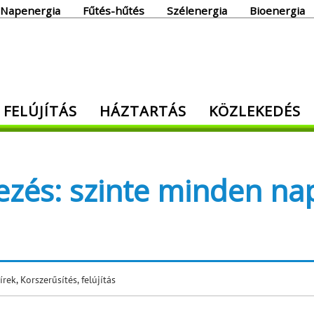
Napenergia
Fűtés-hűtés
Szélenergia
Bioenergia
giaoldal
 FELÚJÍTÁS
HÁZTARTÁS
KÖZLEKEDÉS
den, ami energia!
zés: szinte minden na
írek
,
Korszerűsítés, felújítás