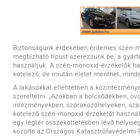
Biztonságunk érdekében érdemes szén-mon
megbízható típust szerezzünk be, a gyárt
használjuk. A szén-monoxid-érzékelők h
kötelező, de miután életet menthet, mind
A lakásokkal ellentétben a közintézménye
szereltetni. „Azokban a bölcsődékben, óv
intézményekben, szórakozóhelyeken, szál
kötelező szén-monoxid-érzékelőt használn
egy légtér összeköttetésben lévő helyisé
közölte az Országos Katasztrófavédelmi 