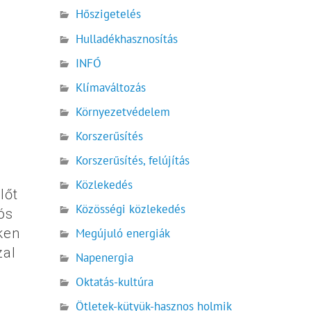
Hőszigetelés
Hulladékhasznosítás
INFÓ
Klímaváltozás
Környezetvédelem
Korszerűsítés
Korszerűsítés, felújítás
Közlekedés
lőt
Közösségi közlekedés
ós
ken
Megújuló energiák
zal
Napenergia
Oktatás-kultúra
Ötletek-kütyük-hasznos holmik