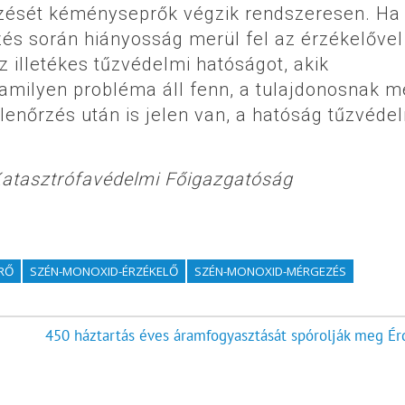
rzését kéményseprők végzik rendszeresen. Ha
és során hiányosság merül fel az érzékelővel
 illetékes tűzvédelmi hatóságot, akik
amilyen probléma áll fenn, a tulajdonosnak 
llenőrzés után is jelen van, a hatóság tűzvéde
atasztrófavédelmi Főigazgatóság
RŐ
SZÉN-MONOXID-ÉRZÉKELŐ
SZÉN-MONOXID-MÉRGEZÉS
450 háztartás éves áramfogyasztását spórolják meg Ér