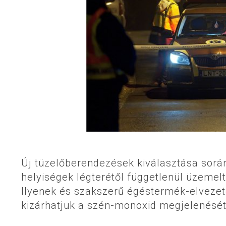
Új tüzelőberendezések kiválasztása során 
helyiségek légterétől függetlenül üzemel
Ilyenek és szakszerű égéstermék-elvezet
kizárhatjuk a szén-monoxid megjelenését