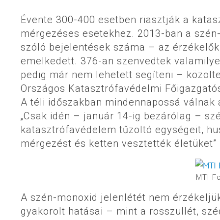
Évente 300-400 esetben riasztják a katas
mérgezéses esetekhez. 2013-ban a szén-
szóló bejelentések száma – az érzékelők 
emelkedett. 376-an szenvedtek valamily
pedig már nem lehetett segíteni – közölt
Országos Katasztrófavédelmi Főigazgatós
A téli időszakban mindennapossá válnak
„Csak idén – január 14-ig bezárólag – sz
katasztrófavédelem tűzoltó egységeit, h
mérgezést és ketten vesztették életüket”
MTI Fo
A szén-monoxid jelenlétét nem érzékeljük,
gyakorolt hatásai – mint a rosszullét, s