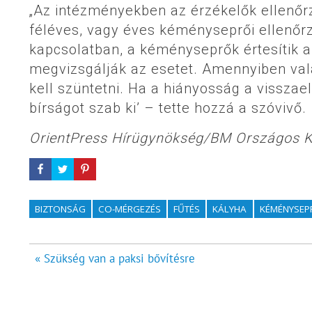
„Az intézményekben az érzékelők ellenő
féléves, vagy éves kéményseprői ellenőrz
kapcsolatban, a kéményseprők értesítik az
megvizsgálják az esetet. Amennyiben val
kell szüntetni. Ha a hiányosság a visszae
bírságot szab ki’ – tette hozzá a szóvivő.
OrientPress Hírügynökség/BM Országos K
BIZTONSÁG
CO-MÉRGEZÉS
FŰTÉS
KÁLYHA
KÉMÉNYSEP
Bejegyzés
« Szükség van a paksi bővítésre
navigáció