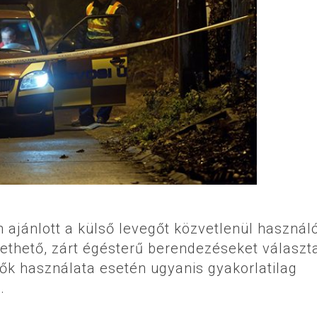
ajánlott a külső levegőt közvetlenül használó
tethető, zárt égésterű berendezéseket választa
ők használata esetén ugyanis gyakorlatilag
.