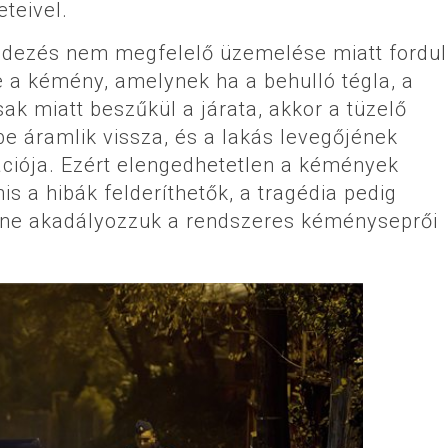
teivel.
dezés nem megfelelő üzemelése miatt fordul
 a kémény, amelynek ha a behulló tégla, a
ak miatt beszűkül a járata, akkor a tüzelő
e áramlik vissza, és a lakás levegőjének
iója. Ezért elengedhetetlen a kémények
s a hibák felderíthetők, a tragédia pedig
y ne akadályozzuk a rendszeres kéményseprői