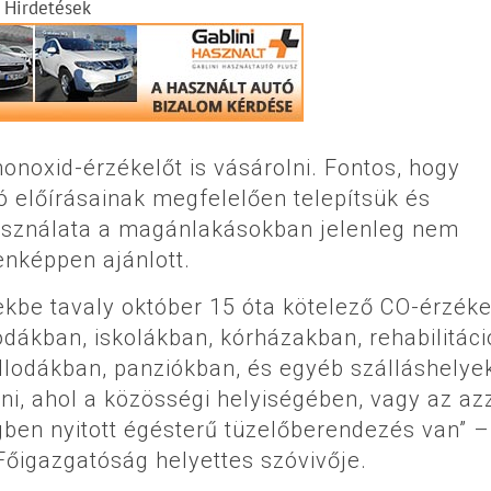
Hirdetések
oxid-érzékelőt is vásárolni. Fontos, hogy
ó előírásainak megfelelően telepítsük és
asználata a magánlakásokban jelenleg nem
enképpen ajánlott.
kbe tavaly október 15 óta kötelező CO-érzéke
odákban, iskolákban, kórházakban, rehabilitáci
lodákban, panziókban, és egyéb szálláshelye
i, ahol a közösségi helyiségében, vagy az az
gben nyitott égésterű tüzelőberendezés van” –
Főigazgatóság helyettes szóvivője.