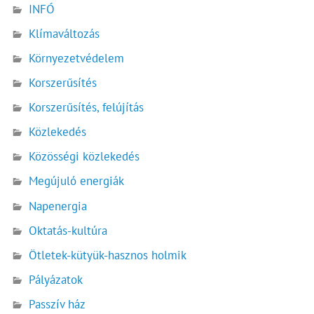
INFÓ
Klímaváltozás
Környezetvédelem
Korszerűsítés
Korszerűsítés, felújítás
Közlekedés
Közösségi közlekedés
Megújuló energiák
Napenergia
Oktatás-kultúra
Ötletek-kütyük-hasznos holmik
Pályázatok
Passzív ház