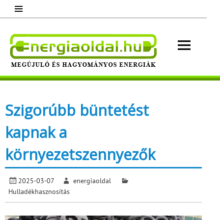
Skip
to
content
Energ
Megújuló és hagyományos energiák.
Minden, ami energia!
Szigorúbb büntetést
kapnak a
környezetszennyezők
2025-03-07
energiaoldal
Hulladékhasznosítás