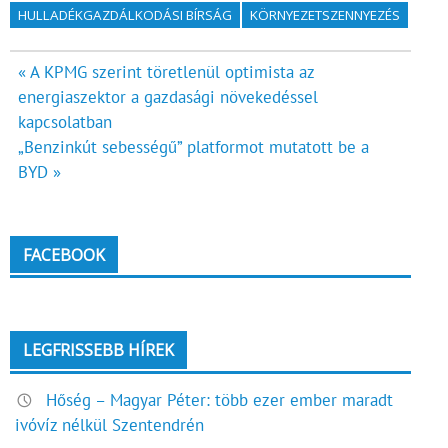
HULLADÉKGAZDÁLKODÁSI BÍRSÁG
KÖRNYEZETSZENNYEZÉS
Bejegyzés
« A KPMG szerint töretlenül optimista az
energiaszektor a gazdasági növekedéssel
navigáció
kapcsolatban
„Benzinkút sebességű” platformot mutatott be a
BYD »
FACEBOOK
LEGFRISSEBB HÍREK
Hőség – Magyar Péter: több ezer ember maradt
ivóvíz nélkül Szentendrén