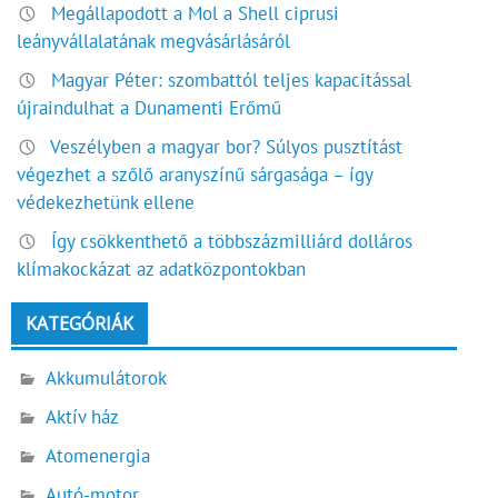
Megállapodott a Mol a Shell ciprusi
leányvállalatának megvásárlásáról
Magyar Péter: szombattól teljes kapacitással
újraindulhat a Dunamenti Erőmű
Veszélyben a magyar bor? Súlyos pusztítást
végezhet a szőlő aranyszínű sárgasága – így
védekezhetünk ellene
Így csökkenthető a többszázmilliárd dolláros
klímakockázat az adatközpontokban
KATEGÓRIÁK
Akkumulátorok
Aktív ház
Atomenergia
Autó-motor