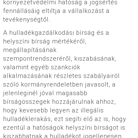
környezetvédelmi hatóság a jogsértés
fennállásáig eltiltja a vállalkozást a
tevékenységtől.
A hulladékgazdálkodási bírság és a
helyszíni bírság mértékéről,
megállapításának
szempontrendszeréről, kiszabásának,
valamint egyéb szankciók
alkalmazásának részletes szabályairól
szóló kormányrendeletben javasolt, a
jelenleginél jóval magasabb
bírságösszegek hozzájárulnak ahhoz,
hogy kevesebb legyen az illegális
hulladéklerakás, ezt segíti elő az is, hogy
ezentúl a hatóságok helyszíni bírságot is
kiszabhatnak a hulladékot jogellenesen