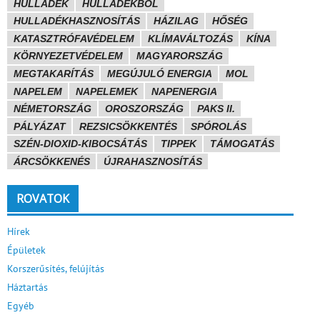
HULLADÉK
HULLADÉKBÓL
HULLADÉKHASZNOSÍTÁS
HÁZILAG
HŐSÉG
KATASZTRÓFAVÉDELEM
KLÍMAVÁLTOZÁS
KÍNA
KÖRNYEZETVÉDELEM
MAGYARORSZÁG
MEGTAKARÍTÁS
MEGÚJULÓ ENERGIA
MOL
NAPELEM
NAPELEMEK
NAPENERGIA
NÉMETORSZÁG
OROSZORSZÁG
PAKS II.
PÁLYÁZAT
REZSICSÖKKENTÉS
SPÓROLÁS
SZÉN-DIOXID-KIBOCSÁTÁS
TIPPEK
TÁMOGATÁS
ÁRCSÖKKENÉS
ÚJRAHASZNOSÍTÁS
ROVATOK
Hírek
Épületek
Korszerűsítés, felújítás
Háztartás
Egyéb