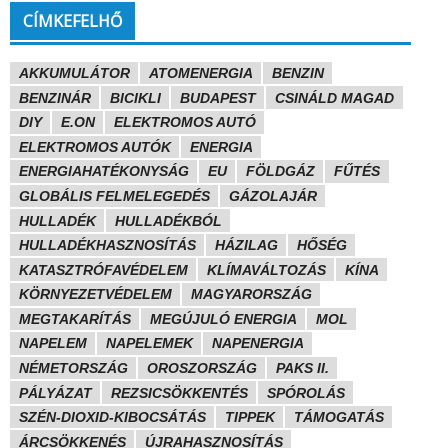
CÍMKEFELHŐ
AKKUMULÁTOR
ATOMENERGIA
BENZIN
BENZINÁR
BICIKLI
BUDAPEST
CSINÁLD MAGAD
DIY
E.ON
ELEKTROMOS AUTÓ
ELEKTROMOS AUTÓK
ENERGIA
ENERGIAHATÉKONYSÁG
EU
FÖLDGÁZ
FŰTÉS
GLOBÁLIS FELMELEGEDÉS
GÁZOLAJÁR
HULLADÉK
HULLADÉKBÓL
HULLADÉKHASZNOSÍTÁS
HÁZILAG
HŐSÉG
KATASZTRÓFAVÉDELEM
KLÍMAVÁLTOZÁS
KÍNA
KÖRNYEZETVÉDELEM
MAGYARORSZÁG
MEGTAKARÍTÁS
MEGÚJULÓ ENERGIA
MOL
NAPELEM
NAPELEMEK
NAPENERGIA
NÉMETORSZÁG
OROSZORSZÁG
PAKS II.
PÁLYÁZAT
REZSICSÖKKENTÉS
SPÓROLÁS
SZÉN-DIOXID-KIBOCSÁTÁS
TIPPEK
TÁMOGATÁS
ÁRCSÖKKENÉS
ÚJRAHASZNOSÍTÁS