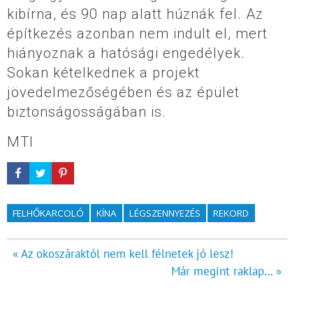
kibírna, és 90 nap alatt húznák fel. Az
építkezés azonban nem indult el, mert
hiányoznak a hatósági engedélyek.
Sokan kételkednek a projekt
jövedelmezőségében és az épület
biztonságosságában is.
MTI
FELHŐKARCOLÓ
KÍNA
LÉGSZENNYEZÉS
REKORD
Bejegyzés
« Az okoszáraktól nem kell félnetek jó lesz!
Már megint raklap… »
navigáció