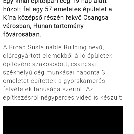
Egy kínai építőipari cég 19 nap alatt
húzott fel egy 57 emeletes épületet a
Kína középső részén fekvő Csangsa
városban, Hunan tartomány
fővárosában.
A Broad Sustainable Building nevű,
előregyártott elemekből álló épületek
építésére szakosodott, csangsai
székhelyű cég munkásai naponta 3
emeletet építettek a gyorskamerás
felvételek tanúsága szerint. Az
építkezésről négyperces videó is készült: