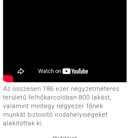
Az összesen 186 ezer négyzetméteres
területű felhőkarcolóban 800 lakást,
valamint mintegy négyezer főnek
munkát biztosító irodahelyiségeket
alakítottak ki.
Hirdetések