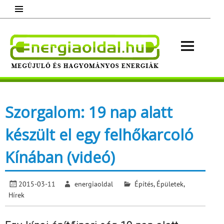
Skip
to
content
Energ
Megújuló és hagyományos energiák.
Minden, ami energia!
Szorgalom: 19 nap alatt
készült el egy felhőkarcoló
Kínában (videó)
2015-03-11
energiaoldal
Építés
,
Épületek
,
Hírek