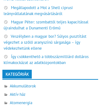
Megállapodott a Mol a Shell ciprusi
leányvállalatának megvásárlásáról
Magyar Péter: szombattól teljes kapacitással
újraindulhat a Dunamenti Erőmű
Veszélyben a magyar bor? Súlyos pusztítást
végezhet a szőlő aranyszínű sárgasága – így
védekezhetünk ellene
Így csökkenthető a többszázmilliárd dolláros
klímakockázat az adatközpontokban
KATEGÓRIÁK
Akkumulátorok
Aktív ház
Atomenergia