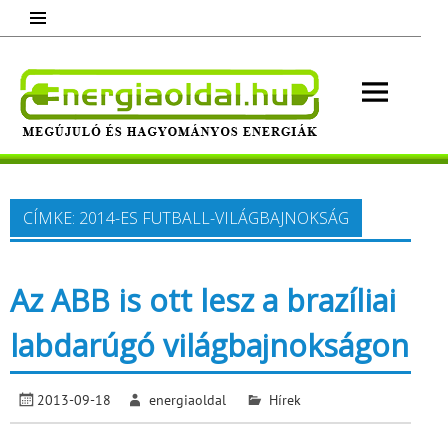
Skip
to
content
Energ
Megújuló és hagyományos energiák.
Minden, ami energia!
CÍMKE:
2014-ES FUTBALL-VILÁGBAJNOKSÁG
Az ABB is ott lesz a brazíliai
labdarúgó világbajnokságon
2013-09-18
energiaoldal
Hírek