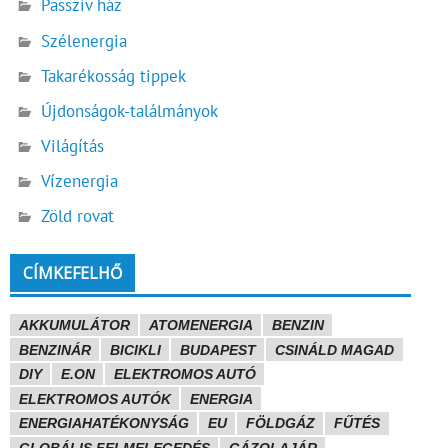
Passzív ház
Szélenergia
Takarékosság tippek
Újdonságok-találmányok
Világítás
Vízenergia
Zöld rovat
CÍMKEFELHŐ
AKKUMULÁTOR
ATOMENERGIA
BENZIN
BENZINÁR
BICIKLI
BUDAPEST
CSINÁLD MAGAD
DIY
E.ON
ELEKTROMOS AUTÓ
ELEKTROMOS AUTÓK
ENERGIA
ENERGIAHATÉKONYSÁG
EU
FÖLDGÁZ
FŰTÉS
GLOBÁLIS FELMELEGEDÉS
GÁZOLAJÁR