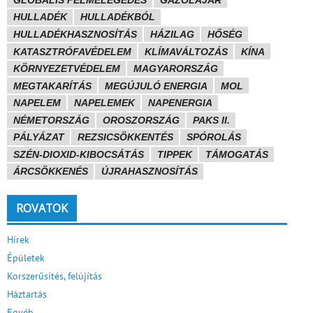
HULLADÉK
HULLADÉKBÓL
HULLADÉKHASZNOSÍTÁS
HÁZILAG
HŐSÉG
KATASZTRÓFAVÉDELEM
KLÍMAVÁLTOZÁS
KÍNA
KÖRNYEZETVÉDELEM
MAGYARORSZÁG
MEGTAKARÍTÁS
MEGÚJULÓ ENERGIA
MOL
NAPELEM
NAPELEMEK
NAPENERGIA
NÉMETORSZÁG
OROSZORSZÁG
PAKS II.
PÁLYÁZAT
REZSICSÖKKENTÉS
SPÓROLÁS
SZÉN-DIOXID-KIBOCSÁTÁS
TIPPEK
TÁMOGATÁS
ÁRCSÖKKENÉS
ÚJRAHASZNOSÍTÁS
ROVATOK
Hírek
Épületek
Korszerűsítés, felújítás
Háztartás
Egyéb