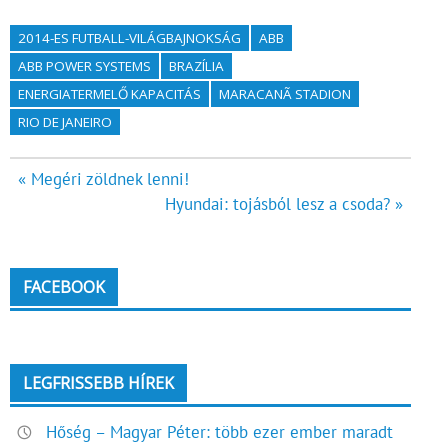
2014-ES FUTBALL-VILÁGBAJNOKSÁG
ABB
ABB POWER SYSTEMS
BRAZÍLIA
ENERGIATERMELŐ KAPACITÁS
MARACANÃ STADION
RIO DE JANEIRO
Bejegyzés
« Megéri zöldnek lenni!
Hyundai: tojásból lesz a csoda? »
navigáció
FACEBOOK
LEGFRISSEBB HÍREK
Hőség – Magyar Péter: több ezer ember maradt