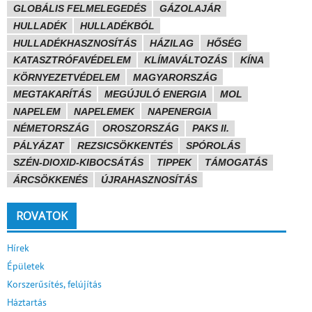
GLOBÁLIS FELMELEGEDÉS
GÁZOLAJÁR
HULLADÉK
HULLADÉKBÓL
HULLADÉKHASZNOSÍTÁS
HÁZILAG
HŐSÉG
KATASZTRÓFAVÉDELEM
KLÍMAVÁLTOZÁS
KÍNA
KÖRNYEZETVÉDELEM
MAGYARORSZÁG
MEGTAKARÍTÁS
MEGÚJULÓ ENERGIA
MOL
NAPELEM
NAPELEMEK
NAPENERGIA
NÉMETORSZÁG
OROSZORSZÁG
PAKS II.
PÁLYÁZAT
REZSICSÖKKENTÉS
SPÓROLÁS
SZÉN-DIOXID-KIBOCSÁTÁS
TIPPEK
TÁMOGATÁS
ÁRCSÖKKENÉS
ÚJRAHASZNOSÍTÁS
ROVATOK
Hírek
Épületek
Korszerűsítés, felújítás
Háztartás