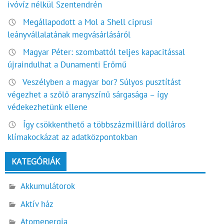
ivóvíz nélkül Szentendrén
Megállapodott a Mol a Shell ciprusi
leányvállalatának megvásárlásáról
Magyar Péter: szombattól teljes kapacitással
újraindulhat a Dunamenti Erőmű
Veszélyben a magyar bor? Súlyos pusztítást
végezhet a szőlő aranyszínű sárgasága – így
védekezhetünk ellene
Így csökkenthető a többszázmilliárd dolláros
klímakockázat az adatközpontokban
KATEGÓRIÁK
Akkumulátorok
Aktív ház
Atomenergia