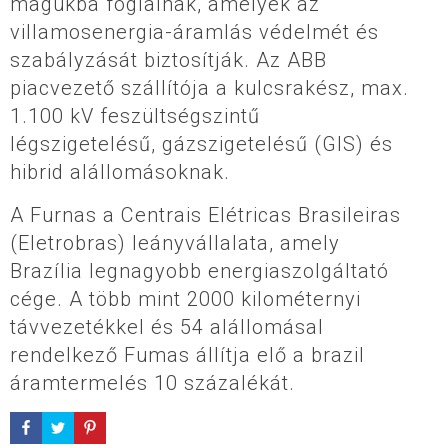
magukba foglalnak, amelyek az
villamosenergia-áramlás védelmét és
szabályzását biztosítják. Az ABB
piacvezető szállítója a kulcsrakész, max.
1.100 kV feszültségszintű
légszigetelésű, gázszigetelésű (GIS) és
hibrid alállomásoknak.
A Furnas a Centrais Elétricas Brasileiras
(Eletrobras) leányvállalata, amely
Brazília legnagyobb energiaszolgáltató
cége. A több mint 2000 kilométernyi
távvezetékkel és 54 alállomásal
rendelkező Fumas állítja elő a brazil
áramtermelés 10 százalékát.