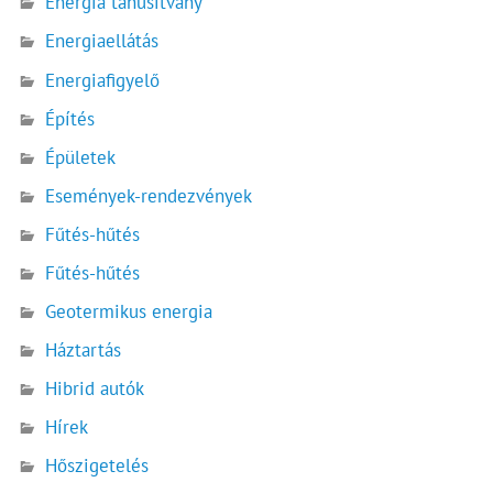
Energia tanúsítvány
Energiaellátás
Energiafigyelő
Építés
Épületek
Események-rendezvények
Fűtés-hűtés
Fűtés-hűtés
Geotermikus energia
Háztartás
Hibrid autók
Hírek
Hőszigetelés