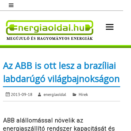
Skip
to
content
Energ
Megújuló és hagyományos energiák.
Minden, ami energia!
Az ABB is ott lesz a brazíliai
labdarúgó világbajnokságon
2013-09-18
energiaoldal
Hírek
ABB alállomással növelik az
energiaszállító rendszer kapacitását és