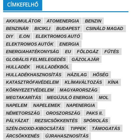
CÍMKEFELHŐ
AKKUMULÁTOR
ATOMENERGIA
BENZIN
BENZINÁR
BICIKLI
BUDAPEST
CSINÁLD MAGAD
DIY
E.ON
ELEKTROMOS AUTÓ
ELEKTROMOS AUTÓK
ENERGIA
ENERGIAHATÉKONYSÁG
EU
FÖLDGÁZ
FŰTÉS
GLOBÁLIS FELMELEGEDÉS
GÁZOLAJÁR
HULLADÉK
HULLADÉKBÓL
HULLADÉKHASZNOSÍTÁS
HÁZILAG
HŐSÉG
KATASZTRÓFAVÉDELEM
KLÍMAVÁLTOZÁS
KÍNA
KÖRNYEZETVÉDELEM
MAGYARORSZÁG
MEGTAKARÍTÁS
MEGÚJULÓ ENERGIA
MOL
NAPELEM
NAPELEMEK
NAPENERGIA
NÉMETORSZÁG
OROSZORSZÁG
PAKS II.
PÁLYÁZAT
REZSICSÖKKENTÉS
SPÓROLÁS
SZÉN-DIOXID-KIBOCSÁTÁS
TIPPEK
TÁMOGATÁS
ÁRCSÖKKENÉS
ÚJRAHASZNOSÍTÁS