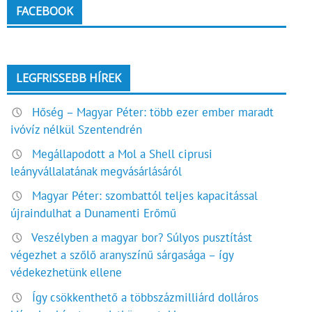
FACEBOOK
LEGFRISSEBB HÍREK
Hőség – Magyar Péter: több ezer ember maradt
ivóvíz nélkül Szentendrén
Megállapodott a Mol a Shell ciprusi
leányvállalatának megvásárlásáról
Magyar Péter: szombattól teljes kapacitással
újraindulhat a Dunamenti Erőmű
Veszélyben a magyar bor? Súlyos pusztítást
végezhet a szőlő aranyszínű sárgasága – így
védekezhetünk ellene
Így csökkenthető a többszázmilliárd dolláros