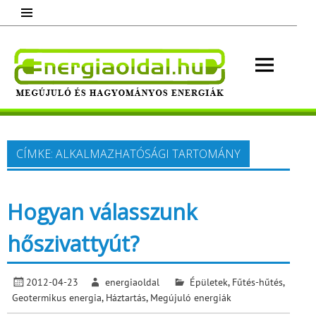
Skip
to
content
Energ
Megújuló és hagyományos energiák.
Minden, ami energia!
CÍMKE:
ALKALMAZHATÓSÁGI TARTOMÁNY
Hogyan válasszunk
hőszivattyút?
2012-04-23
energiaoldal
Épületek
,
Fűtés-hűtés
,
Geotermikus energia
,
Háztartás
,
Megújuló energiák