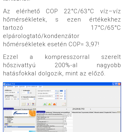
Az elérhető COP 22°C/63°C víz–víz
hőmérsékletek, s ezen értékekhez
tartozó 17°C/65°C
elpárologtató/kondenzátor
hőmérsékletek esetén COP= 3,97!
Ezzel a kompresszorral szerelt
hőszivattyú 200%-al nagyobb
hatásfokkal dolgozik, mint az előző.