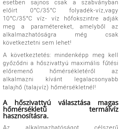
esetben sajnos csak a szabványban
előírt 0°C/35°C folyadék-víz,vagy
10°C/35°C víz- víz hőfokszintre adják
meg a paramétereket, amelyből az
alkalmazhatóságra még csak
következtetni sem lehet!
A következtetés: mindenképp meg kell
győződni a hőszivattyú maximális fűtési
előremenő hőmérsékletéről az
alkalmazni kívánt legalacsonyabb
talajhő (talajvíz) hőmérsékletnél!
A hőszivattyú választása magas
hőmérsékletű termálvíz
hasznosításra.
Az alkalmazhatóságot célszerű