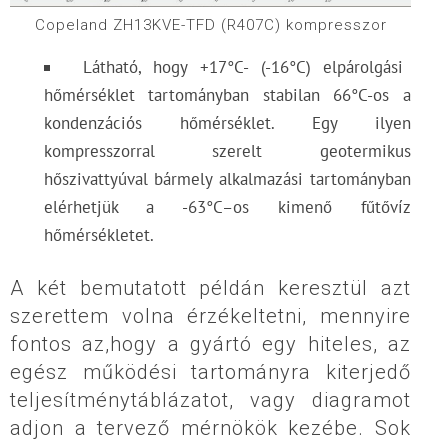
Copeland ZH13KVE-TFD (R407C) kompresszor
Látható, hogy +17°C- (-16°C) elpárolgási
hőmérséklet tartományban stabilan 66°C-os a
kondenzációs hőmérséklet. Egy ilyen
kompresszorral szerelt geotermikus
hőszivattyúval bármely alkalmazási tartományban
elérhetjük a -63°C–os kimenő fűtővíz
hőmérsékletet.
A két bemutatott példán keresztül azt
szerettem volna érzékeltetni, mennyire
fontos az,hogy a gyártó egy hiteles, az
egész működési tartományra kiterjedő
teljesítménytáblázatot, vagy diagramot
adjon a tervező mérnökök kezébe. Sok