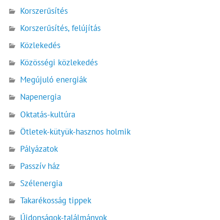
Korszerűsítés
Korszerűsítés, felújítás
Közlekedés
Közösségi közlekedés
Megújuló energiák
Napenergia
Oktatás-kultúra
Ötletek-kütyük-hasznos holmik
Pályázatok
Passzív ház
Szélenergia
Takarékosság tippek
Újdonságok-találmányok