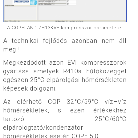
A COPELAND ZH13KVE kompresszor paraméterei
A technikai fejlődés azonban nem áll
meg !
Megkezdődött azon EVI kompresszorok
gyártása amelyek R410a hűtőközeggel
egészen 25°C elpárolgási hőmérsékleten
képesek dolgozni.
Az elérhető COP 32°C/59°C víz–víz
hőmérsékletek, s ezen értékekhez
tartozó 25°C/60°C
elpárologtató/kondenzátor
hőmérsékletek esetén COP= 5,0 !