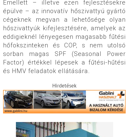
Emellett – illetve ezen fejlesztésekre
épülve – az innovatív hőszivattyú gyártó
cégeknek megvan a lehetősége olyan
hőszivattyúk kifejlesztésére, amelyek az
eddigieknél lényegesen magasabb fűtési
hőfokszinteken és COP, s nem utolsó
sorban magas SPF (Seasonal Power
Factor) értékkel lépesek a fűtési-hűtési
és HMV feladatok ellátására.
Hirdetések