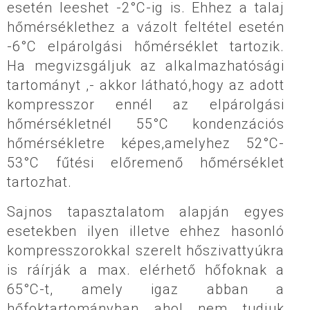
esetén leeshet -2°C-ig is. Ehhez a talaj
hőmérséklethez a vázolt feltétel esetén
-6°C elpárolgási hőmérséklet tartozik.
Ha megvizsgáljuk az alkalmazhatósági
tartományt ,- akkor látható,hogy az adott
kompresszor ennél az elpárolgási
hőmérsékletnél 55°C kondenzációs
hőmérsékletre képes,amelyhez 52°C-
53°C fűtési előremenő hőmérséklet
tartozhat.
Sajnos tapasztalatom alapján egyes
esetekben ilyen illetve ehhez hasonló
kompresszorokkal szerelt hőszivattyúkra
is ráírják a max. elérhető hőfoknak a
65°C-t, amely igaz abban a
hőfoktartományban ahol nem tudjuk