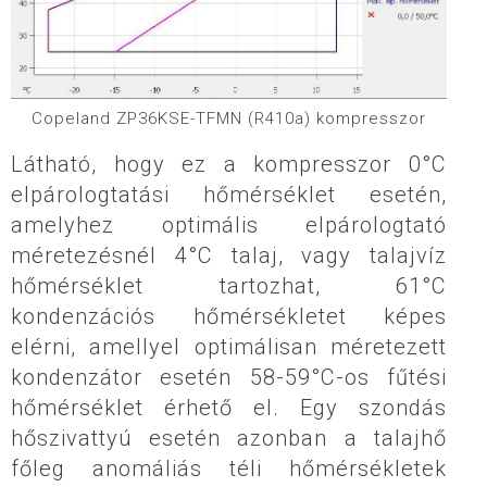
Copeland ZP36KSE-TFMN (R410a) kompresszor
Látható, hogy ez a kompresszor 0°C
elpárologtatási hőmérséklet esetén,
amelyhez optimális elpárologtató
méretezésnél 4°C talaj, vagy talajvíz
hőmérséklet tartozhat, 61°C
kondenzációs hőmérsékletet képes
elérni, amellyel optimálisan méretezett
kondenzátor esetén 58-59°C-os fűtési
hőmérséklet érhető el. Egy szondás
hőszivattyú esetén azonban a talajhő
főleg anomáliás téli hőmérsékletek