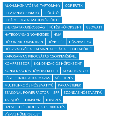
ALKALMAZHATÓSÁGI TARTOMÁNY
COP ÉRTÉK
ELLÁTANDÓ FUNKCIÓ
ELŐFŰTŐ
ELPÁROLOGTATÁSI HŐMÉRSÉKLET
ENERGIATAKARÉKOSSÁG
FŰTÉSI HŐFOKSZINT
GEOWATT
HATÉKONYSÁG NÖVEKEDÉS
HMV
HŐFOKTARTOMÁNYBAN
HŐNYERÉS
HŐSZIVATTYÚ
HŐSZIVATTYÚK ALKALMAZHATÓSÁGA
HULLADÉKHŐ
KÁROSANYAG KIBOCSÁTÁS CSÖKKENÉSÉVEL
KOMPRESSZOR
KONDENZÁCIÓS HŐFOKSZINT
KONDENZÁCIÓS HŐMÉRSÉKLETET
KONDENZÁTOR
LÉGTECHNIKAI ALKALMAZÁS
MÉRETEZÉS
MULTIFUNKCIÓS HŐSZIVATTYÚ
PARAMÉTEREK
SEASONAL POWER FACTOR
SPF
SZONDÁS HŐSZIVATTYÚ
TALAJHŐ
TERMÁLVÍZ
TERVEZÉS
ÜZEMELTETÉSI KÖLTSÉG CSÖKKENTÉS
VÍZ–VÍZ HŐMÉRSÉKLET