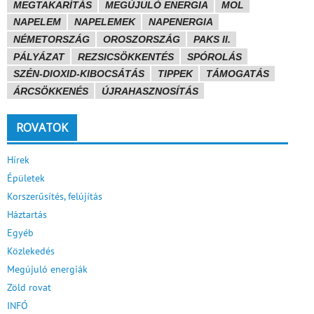
MEGTAKARÍTÁS
MEGÚJULÓ ENERGIA
MOL
NAPELEM
NAPELEMEK
NAPENERGIA
NÉMETORSZÁG
OROSZORSZÁG
PAKS II.
PÁLYÁZAT
REZSICSÖKKENTÉS
SPÓROLÁS
SZÉN-DIOXID-KIBOCSÁTÁS
TIPPEK
TÁMOGATÁS
ÁRCSÖKKENÉS
ÚJRAHASZNOSÍTÁS
ROVATOK
Hírek
Épületek
Korszerűsítés, felújítás
Háztartás
Egyéb
Közlekedés
Megújuló energiák
Zöld rovat
INFÓ