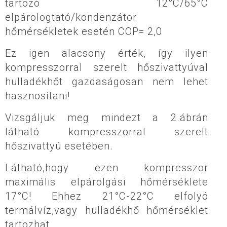
tartozó 12°C/65°C
elpárologtató/kondenzátor
hőmérsékletek esetén COP= 2,0
Ez igen alacsony érték, így ilyen
kompresszorral szerelt hőszivattyúval
hulladékhőt gazdaságosan nem lehet
hasznosítani!
Vizsgáljuk meg mindezt a 2.ábrán
látható kompresszorral szerelt
hőszivattyú esetében.
Látható,hogy ezen kompresszor
maximális elpárolgási hőmérséklete
17°C! Ehhez 21°C-22°C elfolyó
termálvíz,vagy hulladékhő hőmérséklet
tartozhat.