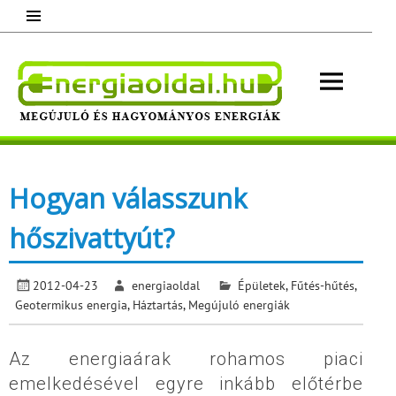
Skip
to
content
Energ
Megújuló és hagyományos energiák.
Minden, ami energia!
Hogyan válasszunk
hőszivattyút?
2012-04-23
energiaoldal
Épületek
,
Fűtés-hűtés
,
Geotermikus energia
,
Háztartás
,
Megújuló energiák
Az energiaárak rohamos piaci
emelkedésével egyre inkább előtérbe