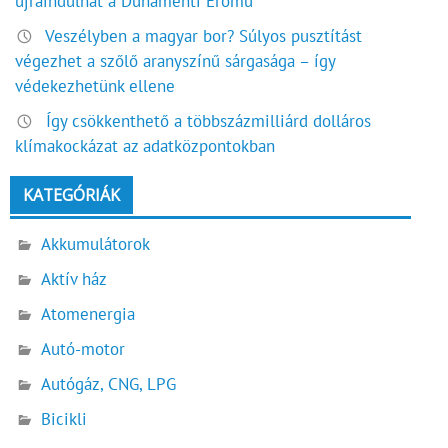
újraindulhat a Dunamenti Erőmű
Veszélyben a magyar bor? Súlyos pusztítást
végezhet a szőlő aranyszínű sárgasága – így
védekezhetünk ellene
Így csökkenthető a többszázmilliárd dolláros
klímakockázat az adatközpontokban
KATEGÓRIÁK
Akkumulátorok
Aktív ház
Atomenergia
Autó-motor
Autógáz, CNG, LPG
Bicikli