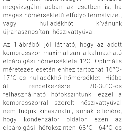
megvizsgálni abban az esetben is, ha
magas hőmérsékletű elfolyó termálvizet,
vagy hulladékhőt kívánunk
újrahasznosítani hőszivattyúval.
Az 1.ábrából jól látható, hogy az adott
kompresszor maximálisan alkalmazható
elpárolgási hőmérséklete 12C. Optimális
méretezés esetén ehhez tartozhat 16°C-
17°C-os hulladékhő hőmérséklet. Hiába
áll rendelkezésre 20-30°C-os
felhasználható hőfokszintünk, ezzel a
kompresszorral szerelt hőszivattyúval
nem tudjuk kihasználni, annak ellenére,
hogy kondenzátor oldalon ezen az
elpárolgási hőfokszinten 63°C -64°C-os