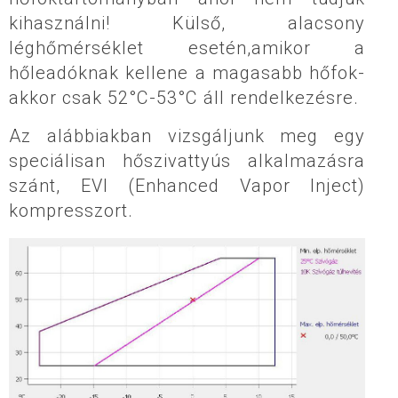
kihasználni! Külső, alacsony
léghőmérséklet esetén,amikor a
hőleadóknak kellene a magasabb hőfok-
akkor csak 52°C-53°C áll rendelkezésre.
Az alábbiakban vizsgáljunk meg egy
speciálisan hőszivattyús alkalmazásra
szánt, EVI (Enhanced Vapor Inject)
kompresszort.