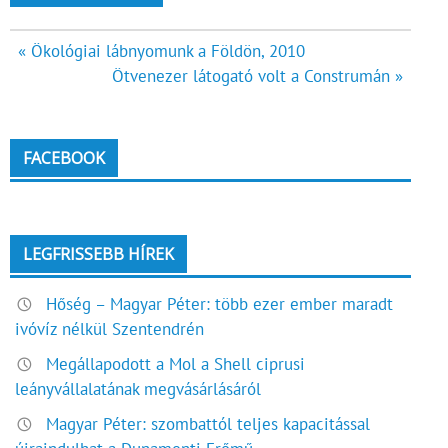
Bejegyzés
« Ökológiai lábnyomunk a Földön, 2010
Ötvenezer látogató volt a Construmán »
navigáció
FACEBOOK
LEGFRISSEBB HÍREK
Hőség – Magyar Péter: több ezer ember maradt
ivóvíz nélkül Szentendrén
Megállapodott a Mol a Shell ciprusi
leányvállalatának megvásárlásáról
Magyar Péter: szombattól teljes kapacitással