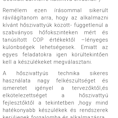
Remélem ezen írásommal sikerült
rávilágítanom arra, hogy az alkalmazni
kívánt hőszivattyúk között- függetlenül a
szabványos hőfokszinteken mért és
tanúsított COP értékektől –lényeges
különbségek lehetségesek. Emiatt az
egyes feladatokra igen körültekintően
kell a készülékeket megválasztani.
A hőszivattyús technika sikeres
használata nagy felkészültséget és
ismeretet igényel a tervezőktől,és
elkötelezettséget a hőszivattyú
fejlesztőktől a tekintetben ,hogy mind
hatékonyabb készülékek és rendszerek
kerüljenek forgalomba és alkalmazásra.