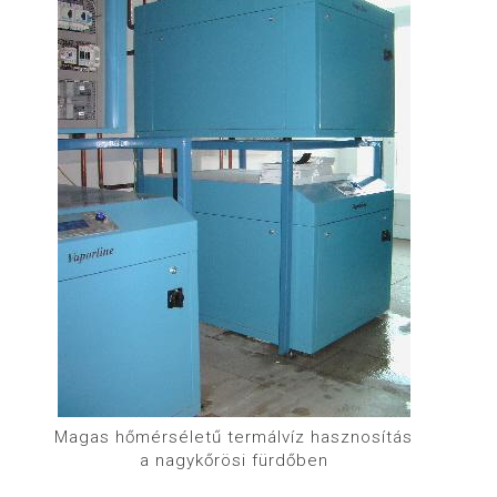
Magas hőmérséletű termálvíz hasznosítás
a nagykőrösi fürdőben