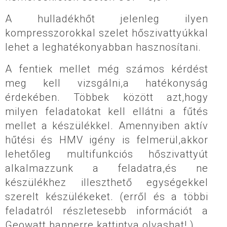
A hulladékhőt jelenleg ilyen
kompresszorokkal szelet hőszivattyúkkal
lehet a leghatékonyabban hasznosítani.
A fentiek mellet még számos kérdést
meg kell vizsgálni,a hatékonyság
érdekében. Többek között azt,hogy
milyen feladatokat kell ellátni a fűtés
mellet a készülékkel. Amennyiben aktív
hűtési és HMV igény is felmerül,akkor
lehetőleg multifunkciós hőszivattyút
alkalmazzunk a feladatra,és ne
készülékhez illeszthető egységekkel
szerelt készülékeket. (erről és a többi
feladatról részletesebb információt a
Geowatt bannerre kattintva olvashat! )