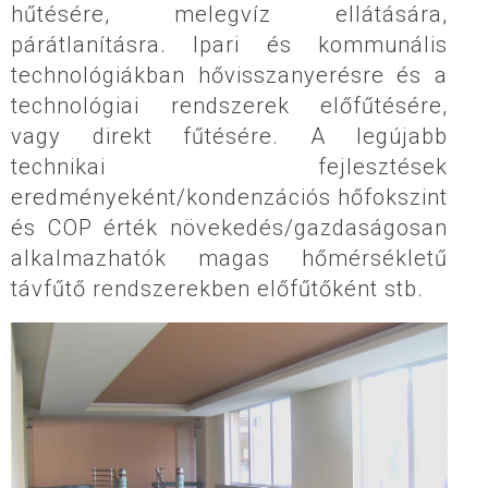
hűtésére, melegvíz ellátására,
párátlanításra. Ipari és kommunális
technológiákban hővisszanyerésre és a
technológiai rendszerek előfűtésére,
vagy direkt fűtésére. A legújabb
technikai fejlesztések
eredményeként/kondenzációs hőfokszint
és COP érték növekedés/gazdaságosan
alkalmazhatók magas hőmérsékletű
távfűtő rendszerekben előfűtőként stb.