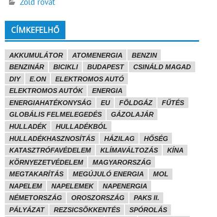
Zöld rovat
CÍMKEFELHŐ
AKKUMULÁTOR
ATOMENERGIA
BENZIN
BENZINÁR
BICIKLI
BUDAPEST
CSINÁLD MAGAD
DIY
E.ON
ELEKTROMOS AUTÓ
ELEKTROMOS AUTÓK
ENERGIA
ENERGIAHATÉKONYSÁG
EU
FÖLDGÁZ
FŰTÉS
GLOBÁLIS FELMELEGEDÉS
GÁZOLAJÁR
HULLADÉK
HULLADÉKBÓL
HULLADÉKHASZNOSÍTÁS
HÁZILAG
HŐSÉG
KATASZTRÓFAVÉDELEM
KLÍMAVÁLTOZÁS
KÍNA
KÖRNYEZETVÉDELEM
MAGYARORSZÁG
MEGTAKARÍTÁS
MEGÚJULÓ ENERGIA
MOL
NAPELEM
NAPELEMEK
NAPENERGIA
NÉMETORSZÁG
OROSZORSZÁG
PAKS II.
PÁLYÁZAT
REZSICSÖKKENTÉS
SPÓROLÁS