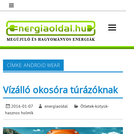
Skip
to
content
Energ
Megújuló és hagyományos energiák.
Minden, ami energia!
CÍMKE:
ANDROID WEAR
Vízálló okosóra túrázóknak
2016-01-07
energiaoldal
Ötletek-kütyük-
hasznos holmik