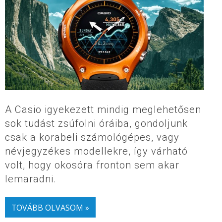
A Casio igyekezett mindig meglehetősen
sok tudást zsúfolni óráiba, gondoljunk
csak a korabeli számológépes, vagy
névjegyzékes modellekre, így várható
volt, hogy okosóra fronton sem akar
lemaradni.
TOVÁBB OLVASOM »