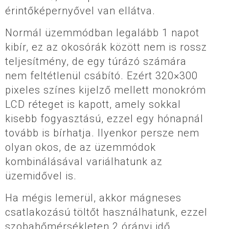
érintőképernyővel van ellátva.
Normál üzemmódban legalább 1 napot
kibír, ez az okosórák között nem is rossz
teljesítmény, de egy túrázó számára
nem feltétlenül csábító. Ezért 320×300
pixeles színes kijelző mellett monokróm
LCD réteget is kapott, amely sokkal
kisebb fogyasztású, ezzel egy hónapnál
tovább is bírhatja. Ilyenkor persze nem
olyan okos, de az üzemmódok
kombinálásával variálhatunk az
üzemidővel is.
Ha mégis lemerül, akkor mágneses
csatlakozású töltőt használhatunk, ezzel
szobahőmérsékleten 2 órányi idő