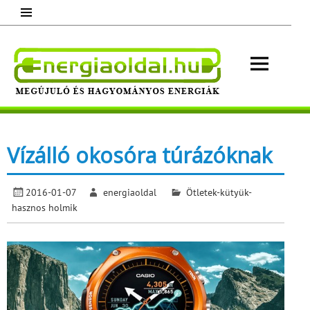
Skip
to
content
Energ
Megújuló és hagyományos energiák.
Minden, ami energia!
Vízálló okosóra túrázóknak
2016-01-07
energiaoldal
Ötletek-kütyük-
hasznos holmik