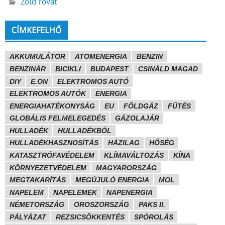
Zöld rovat
CÍMKEFELHŐ
AKKUMULÁTOR
ATOMENERGIA
BENZIN
BENZINÁR
BICIKLI
BUDAPEST
CSINÁLD MAGAD
DIY
E.ON
ELEKTROMOS AUTÓ
ELEKTROMOS AUTÓK
ENERGIA
ENERGIAHATÉKONYSÁG
EU
FÖLDGÁZ
FŰTÉS
GLOBÁLIS FELMELEGEDÉS
GÁZOLAJÁR
HULLADÉK
HULLADÉKBÓL
HULLADÉKHASZNOSÍTÁS
HÁZILAG
HŐSÉG
KATASZTRÓFAVÉDELEM
KLÍMAVÁLTOZÁS
KÍNA
KÖRNYEZETVÉDELEM
MAGYARORSZÁG
MEGTAKARÍTÁS
MEGÚJULÓ ENERGIA
MOL
NAPELEM
NAPELEMEK
NAPENERGIA
NÉMETORSZÁG
OROSZORSZÁG
PAKS II.
PÁLYÁZAT
REZSICSÖKKENTÉS
SPÓROLÁS