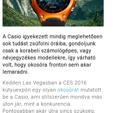
A Casio igyekezett mindig meglehetősen
sok tudást zsúfolni óráiba, gondoljunk
csak a korabeli számológépes, vagy
névjegyzékes modellekre, így várható
volt, hogy okosóra fronton sem akar
lemaradni.
Kedden Las Vegasban a CES 2016
kütyüexpón egy olyan
okosórát
mutatott
be a Casio, ami stílszerűen mondva más
úton jár, mint a konkurencia.
Pontosabban akár útra sincs szükség,