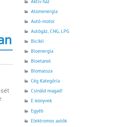
Aktív ház
Atomenergia
Autó-motor
Autógáz, CNG, LPG
an
Bicikli
Bioenergia
Bioetanol
Biomassza
Cég Kategória
ését
Csináld magad!
e
E-könyvek
Egyéb
Elektromos autók