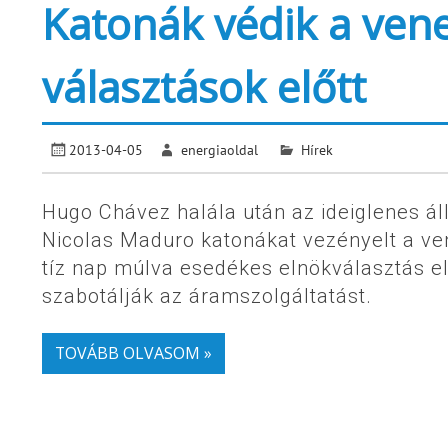
Katonák védik a ven
választások előtt
2013-04-05
energiaoldal
Hírek
Hugo Chávez halála után az ideiglenes á
Nicolas Maduro katonákat vezényelt a v
tíz nap múlva esedékes elnökválasztás el
szabotálják az áramszolgáltatást.
TOVÁBB OLVASOM »