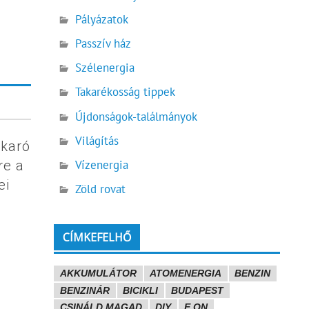
Pályázatok
Passzív ház
Szélenergia
Takarékosság tippek
Újdonságok-találmányok
Világítás
akaró
Vízenergia
re a
ei
Zöld rovat
CÍMKEFELHŐ
AKKUMULÁTOR
ATOMENERGIA
BENZIN
BENZINÁR
BICIKLI
BUDAPEST
CSINÁLD MAGAD
DIY
E.ON