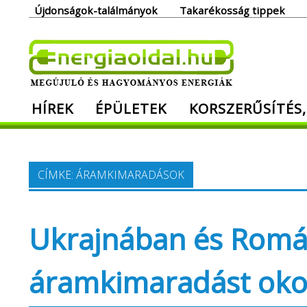
Skip
Újdonságok-találmányok
Takarékosság tippek
to
content
Ener
HÍREK
ÉPÜLETEK
KORSZERŰSÍTÉS,
Megújuló és hagyományos energiák. Min
CÍMKE:
ÁRAMKIMARADÁSOK
Ukrajnában és Romá
áramkimaradást oko