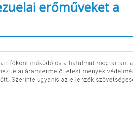
ezuelai erőműveket a
llamfőként működő és a hatalmat megtartani 
enezuelai áramtermelő létesítmények védelmé
őtt. Szerinte ugyanis az ellenzék szövetséges