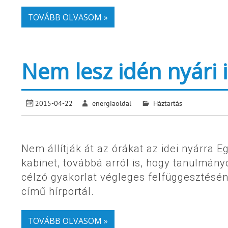
TOVÁBB OLVASOM »
Nem lesz idén nyári
2015-04-22
energiaoldal
Háztartás
Nem állítják át az órákat az idei nyárra E
kabinet, továbbá arról is, hogy tanulmán
célzó gyakorlat végleges felfüggesztésén
című hírportál.
TOVÁBB OLVASOM »