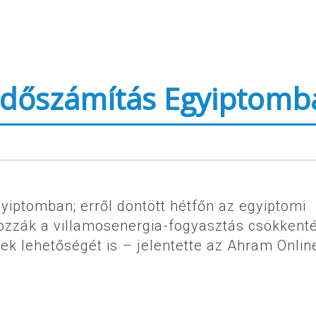
 időszámítás Egyiptomb
gyiptomban; erről döntött hétfőn az egyiptomi
yozzák a villamosenergia-fogyasztás csökkent
ek lehetőségét is – jelentette az Ahram Onlin