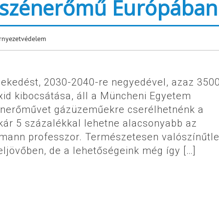
b szénerőmű Európában
rnyezetvédelem
vekedést, 2030-2040-re negyedével, azaz 350
xid kibocsátása, áll a Müncheni Egyetem
énerőművet gázüzeműekre cserélhetnénk a
kár 5 százalékkal lehetne alacsonyabb az
emann professzor. Természetesen valószínűtle
ljövőben, de a lehetőségeink még így […]