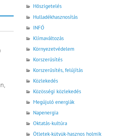
Hőszigetelés
Hulladékhasznosítás
INFÓ
Klímaváltozás
Környezetvédelem
0
Korszerűsítés
Korszerűsítés, felújítás
Közlekedés
n,
Közösségi közlekedés
Megújuló energiák
Napenergia
Oktatás-kultúra
Ötletek-kütyük-hasznos holmik