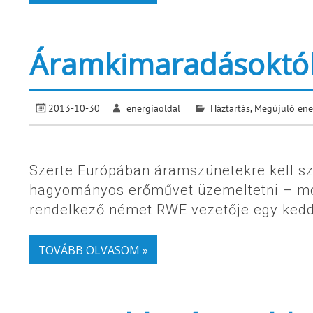
Áramkimaradásoktól 
2013-10-30
energiaoldal
Háztartás
,
Megújuló ene
Szerte Európában áramszünetekre kell sz
hagyományos erőművet üzemeltetni – mon
rendelkező német RWE vezetője egy keddi
TOVÁBB OLVASOM »