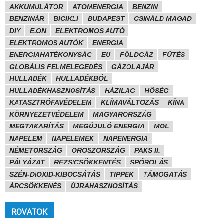
AKKUMULÁTOR
ATOMENERGIA
BENZIN
BENZINÁR
BICIKLI
BUDAPEST
CSINÁLD MAGAD
DIY
E.ON
ELEKTROMOS AUTÓ
ELEKTROMOS AUTÓK
ENERGIA
ENERGIAHATÉKONYSÁG
EU
FÖLDGÁZ
FŰTÉS
GLOBÁLIS FELMELEGEDÉS
GÁZOLAJÁR
HULLADÉK
HULLADÉKBÓL
HULLADÉKHASZNOSÍTÁS
HÁZILAG
HŐSÉG
KATASZTRÓFAVÉDELEM
KLÍMAVÁLTOZÁS
KÍNA
KÖRNYEZETVÉDELEM
MAGYARORSZÁG
MEGTAKARÍTÁS
MEGÚJULÓ ENERGIA
MOL
NAPELEM
NAPELEMEK
NAPENERGIA
NÉMETORSZÁG
OROSZORSZÁG
PAKS II.
PÁLYÁZAT
REZSICSÖKKENTÉS
SPÓROLÁS
SZÉN-DIOXID-KIBOCSÁTÁS
TIPPEK
TÁMOGATÁS
ÁRCSÖKKENÉS
ÚJRAHASZNOSÍTÁS
ROVATOK