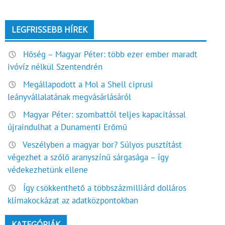
LEGFRISSEBB HÍREK
Hőség – Magyar Péter: több ezer ember maradt
ivóvíz nélkül Szentendrén
Megállapodott a Mol a Shell ciprusi
leányvállalatának megvásárlásáról
Magyar Péter: szombattól teljes kapacitással
újraindulhat a Dunamenti Erőmű
Veszélyben a magyar bor? Súlyos pusztítást
végezhet a szőlő aranyszínű sárgasága – így
védekezhetünk ellene
Így csökkenthető a többszázmilliárd dolláros
klímakockázat az adatközpontokban
KATEGÓRIÁK