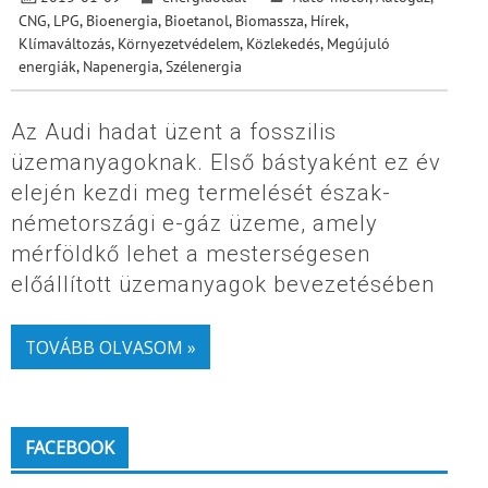
CNG, LPG
,
Bioenergia
,
Bioetanol
,
Biomassza
,
Hírek
,
Klímaváltozás
,
Környezetvédelem
,
Közlekedés
,
Megújuló
energiák
,
Napenergia
,
Szélenergia
Az Audi hadat üzent a fosszilis
üzemanyagoknak. Első bástyaként ez év
elején kezdi meg termelését észak-
németországi e-gáz üzeme, amely
mérföldkő lehet a mesterségesen
előállított üzemanyagok bevezetésében
TOVÁBB OLVASOM »
FACEBOOK