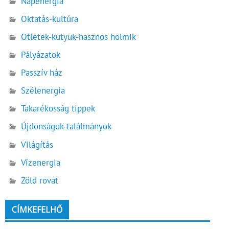
Napenergia
Oktatás-kultúra
Ötletek-kütyük-hasznos holmik
Pályázatok
Passzív ház
Szélenergia
Takarékosság tippek
Újdonságok-találmányok
Világítás
Vízenergia
Zöld rovat
CÍMKEFELHŐ