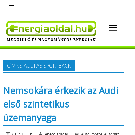
Skip
to
content
Energ
Megújuló és hagyományos energiák.
Minden, ami energia!
CÍMKE:
AUDI A3 SPORTBACK
Nemsokára érkezik az Audi
első szintetikus
üzemanyaga
2013-01-09
energiaoldal
Autó-motor
,
Autógáz,