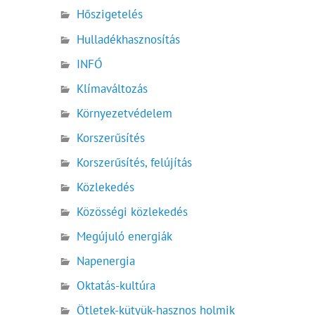
Hőszigetelés
Hulladékhasznosítás
INFÓ
Klímaváltozás
Környezetvédelem
Korszerűsítés
Korszerűsítés, felújítás
Közlekedés
Közösségi közlekedés
Megújuló energiák
Napenergia
Oktatás-kultúra
Ötletek-kütyük-hasznos holmik