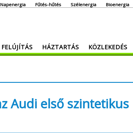
Napenergia
Fűtés-hűtés
Szélenergia
Bioenergia
giaoldal
 FELÚJÍTÁS
HÁZTARTÁS
KÖZLEKEDÉS
den, ami energia!
 Audi első szintetikus