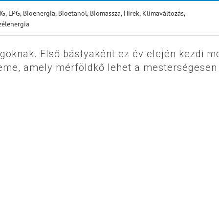
NG, LPG
,
Bioenergia
,
Bioetanol
,
Biomassza
,
Hírek
,
Klímaváltozás
,
zélenergia
goknak. Első bástyaként ez év elején kezdi m
eme, amely mérföldkő lehet a mesterségesen