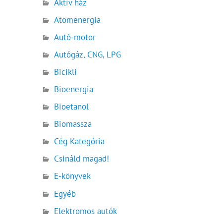
Aktív ház
Atomenergia
Autó-motor
Autógáz, CNG, LPG
Bicikli
Bioenergia
Bioetanol
Biomassza
Cég Kategória
Csináld magad!
E-könyvek
Egyéb
Elektromos autók