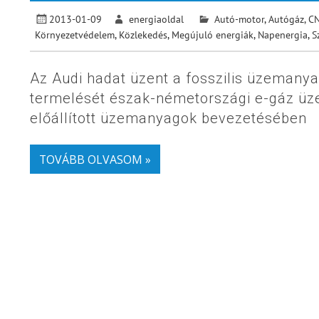
2013-01-09
energiaoldal
Autó-motor
,
Autógáz, C
Környezetvédelem
,
Közlekedés
,
Megújuló energiák
,
Napenergia
,
S
Az Audi hadat üzent a fosszilis üzemanya
termelését észak-németországi e-gáz üz
előállított üzemanyagok bevezetésében
TOVÁBB OLVASOM »