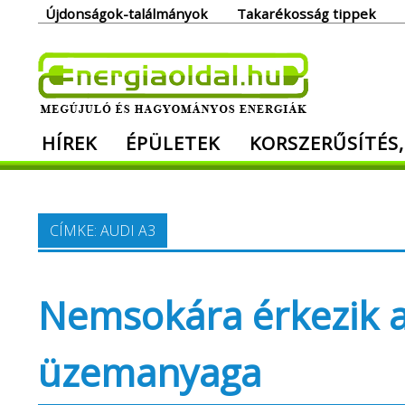
Skip
Újdonságok-találmányok
Takarékosság tippek
to
content
Ener
HÍREK
ÉPÜLETEK
KORSZERŰSÍTÉS,
Megújuló és hagyományos energiák. Min
CÍMKE:
AUDI A3
Nemsokára érkezik az
üzemanyaga