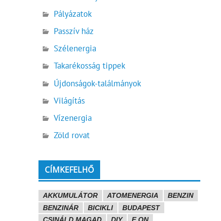
Pályázatok
Passzív ház
Szélenergia
Takarékosság tippek
Újdonságok-találmányok
Világítás
Vízenergia
Zöld rovat
CÍMKEFELHŐ
AKKUMULÁTOR
ATOMENERGIA
BENZIN
BENZINÁR
BICIKLI
BUDAPEST
CSINÁLD MAGAD
DIY
E.ON