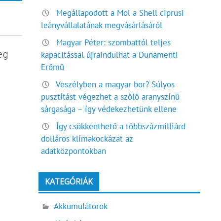
Megállapodott a Mol a Shell ciprusi
leányvállalatának megvásárlásáról
Magyar Péter: szombattól teljes
eg
kapacitással újraindulhat a Dunamenti
Erőmű
Veszélyben a magyar bor? Súlyos
pusztítást végezhet a szőlő aranyszínű
sárgasága – így védekezhetünk ellene
Így csökkenthető a többszázmilliárd
dolláros klímakockázat az
adatközpontokban
KATEGÓRIÁK
Akkumulátorok