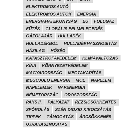
ELEKTROMOS AUTÓ
ELEKTROMOS AUTÓK
ENERGIA
ENERGIAHATÉKONYSÁG
EU
FÖLDGÁZ
FŰTÉS
GLOBÁLIS FELMELEGEDÉS
GÁZOLAJÁR
HULLADÉK
HULLADÉKBÓL
HULLADÉKHASZNOSÍTÁS
HÁZILAG
HŐSÉG
KATASZTRÓFAVÉDELEM
KLÍMAVÁLTOZÁS
KÍNA
KÖRNYEZETVÉDELEM
MAGYARORSZÁG
MEGTAKARÍTÁS
MEGÚJULÓ ENERGIA
MOL
NAPELEM
NAPELEMEK
NAPENERGIA
NÉMETORSZÁG
OROSZORSZÁG
PAKS II.
PÁLYÁZAT
REZSICSÖKKENTÉS
SPÓROLÁS
SZÉN-DIOXID-KIBOCSÁTÁS
TIPPEK
TÁMOGATÁS
ÁRCSÖKKENÉS
ÚJRAHASZNOSÍTÁS