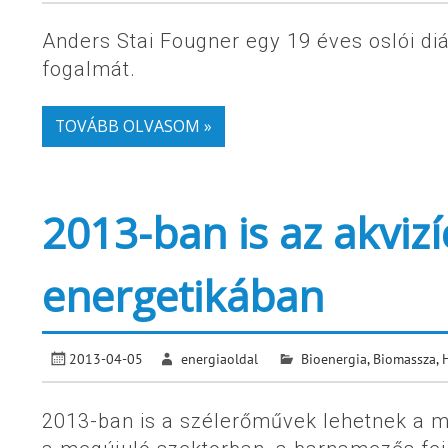
Anders Stai Fougner egy 19 éves oslói di
fogalmát.
TOVÁBB OLVASOM »
2013-ban is az akvizí
energetikában
2013-04-05
energiaoldal
Bioenergia
,
Biomassza
,
2013-ban is a szélerőművek lehetnek a m