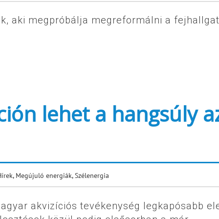
ák, aki megpróbálja megreformálni a fejhallga
ción lehet a hangsúly a
Hírek
,
Megújuló energiák
,
Szélenergia
agyar akvizíciós tevékenység legkapósabb el