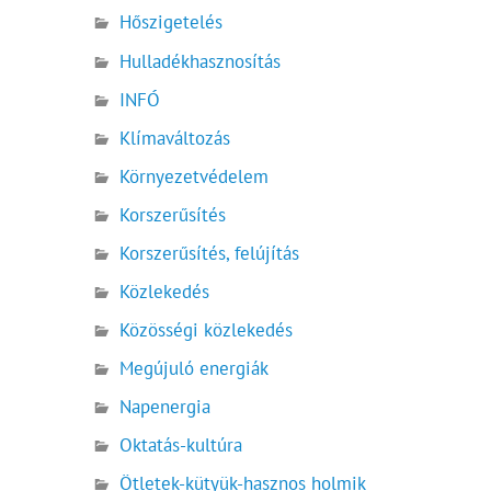
Hőszigetelés
Hulladékhasznosítás
INFÓ
Klímaváltozás
Környezetvédelem
Korszerűsítés
Korszerűsítés, felújítás
Közlekedés
Közösségi közlekedés
Megújuló energiák
Napenergia
Oktatás-kultúra
Ötletek-kütyük-hasznos holmik