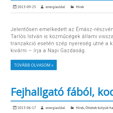
2013-09-25
energiaoldal
Hírek
Jelentősen emelkedett az Émász-részvén
Tarlós István is közműcégek állami vissz
tranzakció esetén szép nyereség ütné a 
kivárni – írja a Napi Gazdaság.
TOVÁBB OLVASOM »
Fejhallgató fából, ko
2013-06-17
energiaoldal
Hírek
,
Ötletek-kütyük-h