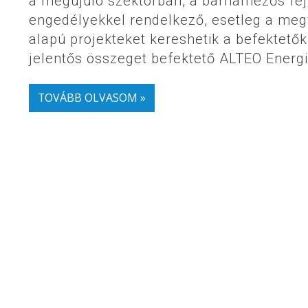
a megújuló szektorban, a barnamezős fej
engedélyekkel rendelkező, esetleg a meg
alapú projekteket kereshetik a befektető
jelentős összeget befektető ALTEO Energia
TOVÁBB OLVASOM »