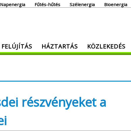
Napenergia
Fűtés-hűtés
Szélenergia
Bioenergia
giaoldal
 FELÚJÍTÁS
HÁZTARTÁS
KÖZLEKEDÉS
den, ami energia!
sdei részvényeket a
ei