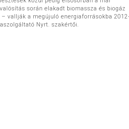
lesztések közül pedig elsősorban a már
valósítás során elakadt biomassza és biogáz
k – vallják a megújuló energiaforrásokba 2012
szolgáltató Nyrt. szakértői.