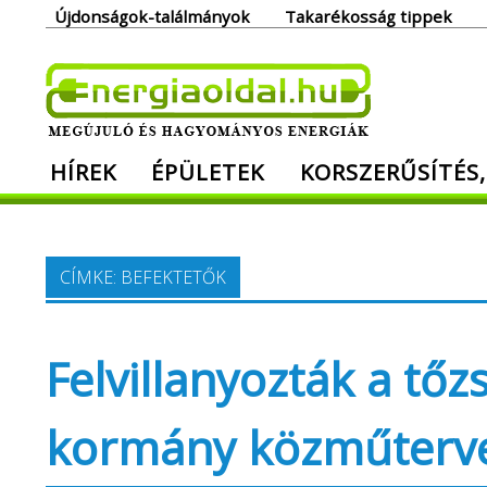
Skip
Újdonságok-találmányok
Takarékosság tippek
to
content
Ener
HÍREK
ÉPÜLETEK
KORSZERŰSÍTÉS,
Megújuló és hagyományos energiák. Min
CÍMKE:
BEFEKTETŐK
Felvillanyozták a tőz
kormány közműterv