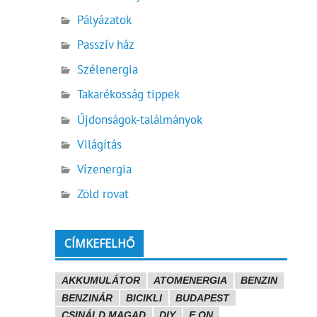
Pályázatok
Passzív ház
Szélenergia
Takarékosság tippek
Újdonságok-találmányok
Világítás
Vízenergia
Zöld rovat
CÍMKEFELHŐ
AKKUMULÁTOR
ATOMENERGIA
BENZIN
BENZINÁR
BICIKLI
BUDAPEST
CSINÁLD MAGAD
DIY
E.ON