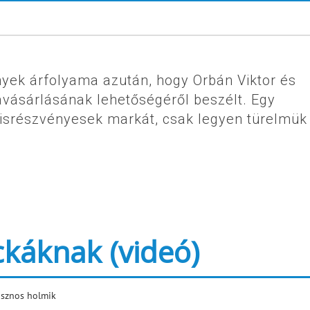
yek árfolyama azután, hogy Orbán Viktor és
avásárlásának lehetőségéről beszélt. Egy
kisrészvényesek markát, csak legyen türelmük
ckáknak (videó)
asznos holmik