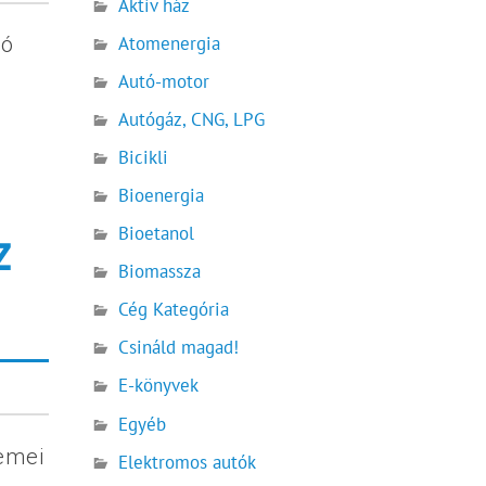
Aktív ház
Atomenergia
tó
Autó-motor
Autógáz, CNG, LPG
Bicikli
Bioenergia
z
Bioetanol
Biomassza
Cég Kategória
Csináld magad!
E-könyvek
Egyéb
emei
Elektromos autók