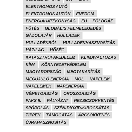
ELEKTROMOS AUTÓ
ELEKTROMOS AUTÓK
ENERGIA
ENERGIAHATÉKONYSÁG
EU
FÖLDGÁZ
FŰTÉS
GLOBÁLIS FELMELEGEDÉS
GÁZOLAJÁR
HULLADÉK
HULLADÉKBÓL
HULLADÉKHASZNOSÍTÁS
HÁZILAG
HŐSÉG
KATASZTRÓFAVÉDELEM
KLÍMAVÁLTOZÁS
KÍNA
KÖRNYEZETVÉDELEM
MAGYARORSZÁG
MEGTAKARÍTÁS
MEGÚJULÓ ENERGIA
MOL
NAPELEM
NAPELEMEK
NAPENERGIA
NÉMETORSZÁG
OROSZORSZÁG
PAKS II.
PÁLYÁZAT
REZSICSÖKKENTÉS
SPÓROLÁS
SZÉN-DIOXID-KIBOCSÁTÁS
TIPPEK
TÁMOGATÁS
ÁRCSÖKKENÉS
ÚJRAHASZNOSÍTÁS