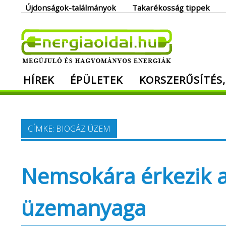
Skip
Újdonságok-találmányok
Takarékosság tippek
to
content
Ener
HÍREK
ÉPÜLETEK
KORSZERŰSÍTÉS,
Megújuló és hagyományos energiák. Min
CÍMKE:
BIOGÁZ ÜZEM
Nemsokára érkezik az
üzemanyaga