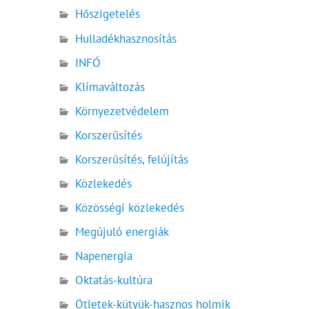
Hőszigetelés
Hulladékhasznosítás
INFÓ
Klímaváltozás
Környezetvédelem
Korszerűsítés
Korszerűsítés, felújítás
Közlekedés
Közösségi közlekedés
Megújuló energiák
Napenergia
Oktatás-kultúra
Ötletek-kütyük-hasznos holmik