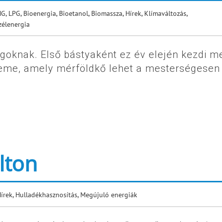
NG, LPG
,
Bioenergia
,
Bioetanol
,
Biomassza
,
Hírek
,
Klímaváltozás
,
zélenergia
goknak. Első bástyaként ez év elején kezdi m
eme, amely mérföldkő lehet a mesterségesen
lton
írek
,
Hulladékhasznosítás
,
Megújuló energiák