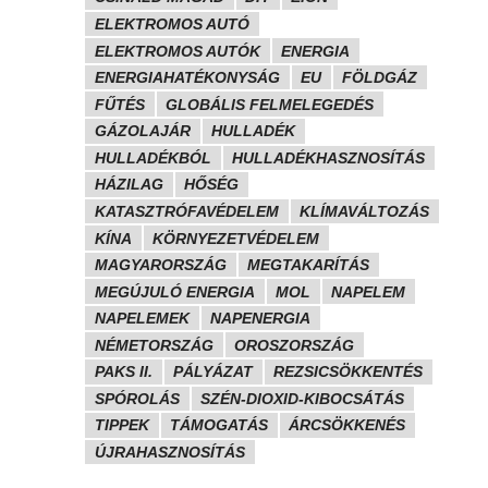
ELEKTROMOS AUTÓ
ELEKTROMOS AUTÓK
ENERGIA
ENERGIAHATÉKONYSÁG
EU
FÖLDGÁZ
FŰTÉS
GLOBÁLIS FELMELEGEDÉS
GÁZOLAJÁR
HULLADÉK
HULLADÉKBÓL
HULLADÉKHASZNOSÍTÁS
HÁZILAG
HŐSÉG
KATASZTRÓFAVÉDELEM
KLÍMAVÁLTOZÁS
KÍNA
KÖRNYEZETVÉDELEM
MAGYARORSZÁG
MEGTAKARÍTÁS
MEGÚJULÓ ENERGIA
MOL
NAPELEM
NAPELEMEK
NAPENERGIA
NÉMETORSZÁG
OROSZORSZÁG
PAKS II.
PÁLYÁZAT
REZSICSÖKKENTÉS
SPÓROLÁS
SZÉN-DIOXID-KIBOCSÁTÁS
TIPPEK
TÁMOGATÁS
ÁRCSÖKKENÉS
ÚJRAHASZNOSÍTÁS