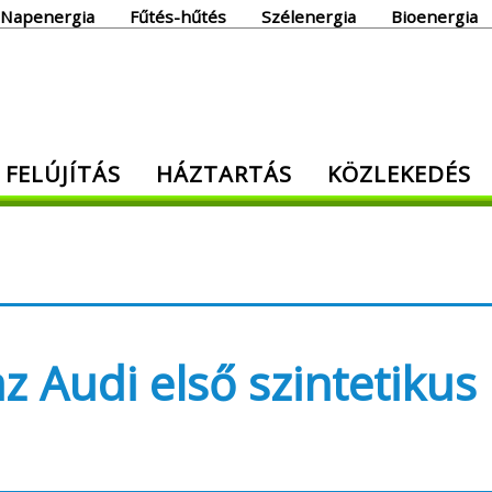
Napenergia
Fűtés-hűtés
Szélenergia
Bioenergia
giaoldal
 FELÚJÍTÁS
HÁZTARTÁS
KÖZLEKEDÉS
den, ami energia!
 Audi első szintetikus