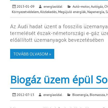
2013-01-09
energiaoldal
Autó-motor
,
Autógáz, C
Környezetvédelem
,
Közlekedés
,
Megújuló energiák
,
Napenergia
,
S
Az Audi hadat üzent a fosszilis üzemanya
termelését észak-németországi e-gáz üz
előállított üzemanyagok bevezetésében
TOVÁBB OLVASOM »
Biogáz üzem épül So
2012-07-13
energiaoldal
Bioenergia
,
Biomassza
,
H