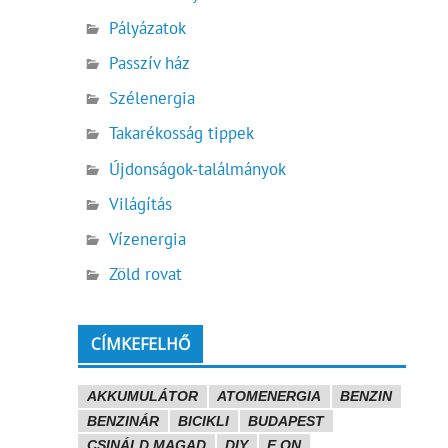
Pályázatok
Passzív ház
Szélenergia
Takarékosság tippek
Újdonságok-találmányok
Világítás
Vízenergia
Zöld rovat
CÍMKEFELHŐ
AKKUMULÁTOR
ATOMENERGIA
BENZIN
BENZINÁR
BICIKLI
BUDAPEST
CSINÁLD MAGAD
DIY
E.ON