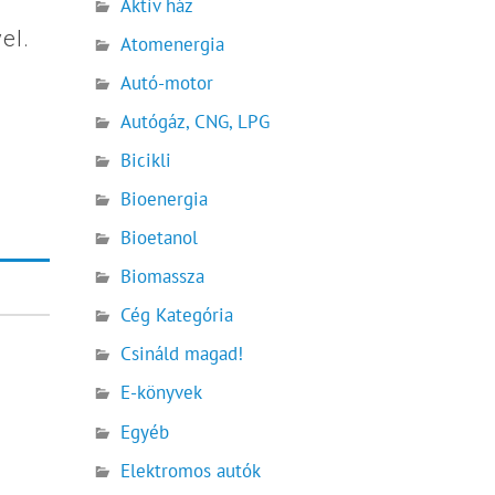
Aktív ház
el.
Atomenergia
Autó-motor
Autógáz, CNG, LPG
Bicikli
Bioenergia
Bioetanol
Biomassza
Cég Kategória
Csináld magad!
E-könyvek
Egyéb
Elektromos autók