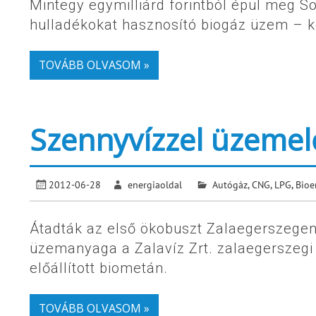
Mintegy egymilliárd forintból épül meg 
hulladékokat hasznosító biogáz üzem – köz
TOVÁBB OLVASOM »
Szennyvízzel üzemel
2012-06-28
energiaoldal
Autógáz, CNG, LPG
,
Bioe
Átadták az első ökobuszt Zalaegerszegen,
üzemanyaga a Zalavíz Zrt. zalaegerszegi 
előállított biometán.
TOVÁBB OLVASOM »