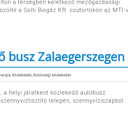
Solton a térségben keletkező mezőgazdasági
ölte a Solti Biogáz Kft. csütörtökön az MTI-v
ő busz Zalaegerszegen
nergia
,
Közlekedés
,
Közösségi közlekedés
 a helyi járatként közlekedő autóbusz
szennyvíztisztító telepén, szennyvíziszapból