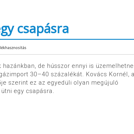
egy csapásra
dékhasznosítás
 hazánkban, de hússzor ennyi is üzemelhetne
dgázimport 30–40 százalékát. Kovács Kornél, 
je szerint ez az egyedüli olyan megújuló
 ütni egy csapásra.