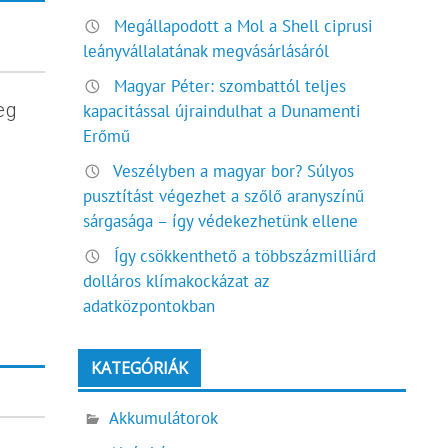
Megállapodott a Mol a Shell ciprusi
leányvállalatának megvásárlásáról
Magyar Péter: szombattól teljes
eg
kapacitással újraindulhat a Dunamenti
Erőmű
Veszélyben a magyar bor? Súlyos
pusztítást végezhet a szőlő aranyszínű
sárgasága – így védekezhetünk ellene
Így csökkenthető a többszázmilliárd
dolláros klímakockázat az
adatközpontokban
KATEGÓRIÁK
Akkumulátorok