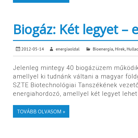
Biogáz: Két legyet – 
2012-05-14
energiaoldal
Bioenergia
,
Hírek
,
Hulla
Jelenleg mintegy 40 biogázüzem működik
amellyel ki tudnánk váltani a magyar föl
SZTE Biotechnológiai Tanszékének vezető
energiahordozó, amellyel két legyet lehet
TOVÁBB OLVASOM »