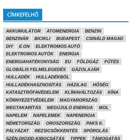
CÍMKEFELHŐ
AKKUMULÁTOR
ATOMENERGIA
BENZIN
BENZINÁR
BICIKLI
BUDAPEST
CSINÁLD MAGAD
DIY
E.ON
ELEKTROMOS AUTÓ
ELEKTROMOS AUTÓK
ENERGIA
ENERGIAHATÉKONYSÁG
EU
FÖLDGÁZ
FŰTÉS
GLOBÁLIS FELMELEGEDÉS
GÁZOLAJÁR
HULLADÉK
HULLADÉKBÓL
HULLADÉKHASZNOSÍTÁS
HÁZILAG
HŐSÉG
KATASZTRÓFAVÉDELEM
KLÍMAVÁLTOZÁS
KÍNA
KÖRNYEZETVÉDELEM
MAGYARORSZÁG
MEGTAKARÍTÁS
MEGÚJULÓ ENERGIA
MOL
NAPELEM
NAPELEMEK
NAPENERGIA
NÉMETORSZÁG
OROSZORSZÁG
PAKS II.
PÁLYÁZAT
REZSICSÖKKENTÉS
SPÓROLÁS
SZÉN-DIOXID-KIBOCSÁTÁS
TIPPEK
TÁMOGATÁS