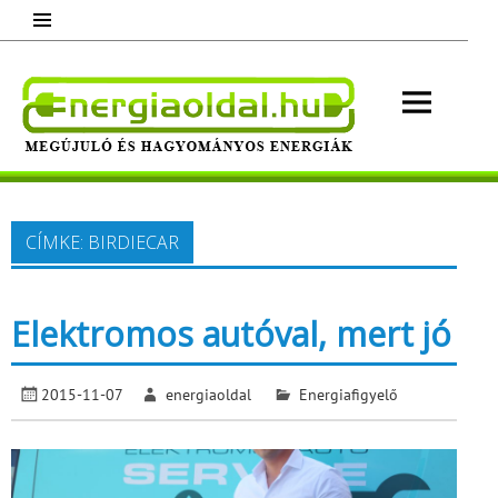
Skip
to
content
Energ
Megújuló és hagyományos energiák.
Minden, ami energia!
CÍMKE:
BIRDIECAR
Elektromos autóval, mert jó
2015-11-07
energiaoldal
Energiafigyelő