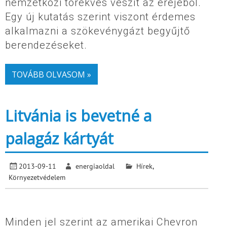
nemzetközi törekvés veszít az erejéből.
Egy új kutatás szerint viszont érdemes
alkalmazni a szökevénygázt begyűjtő
berendezéseket.
TOVÁBB OLVASOM »
Litvánia is bevetné a
palagáz kártyát
2013-09-11
energiaoldal
Hírek
,
Környezetvédelem
Minden jel szerint az amerikai Chevron