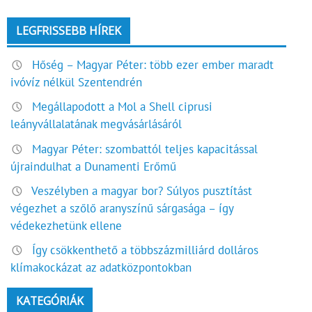
LEGFRISSEBB HÍREK
Hőség – Magyar Péter: több ezer ember maradt
ivóvíz nélkül Szentendrén
Megállapodott a Mol a Shell ciprusi
leányvállalatának megvásárlásáról
Magyar Péter: szombattól teljes kapacitással
újraindulhat a Dunamenti Erőmű
Veszélyben a magyar bor? Súlyos pusztítást
végezhet a szőlő aranyszínű sárgasága – így
védekezhetünk ellene
Így csökkenthető a többszázmilliárd dolláros
klímakockázat az adatközpontokban
KATEGÓRIÁK