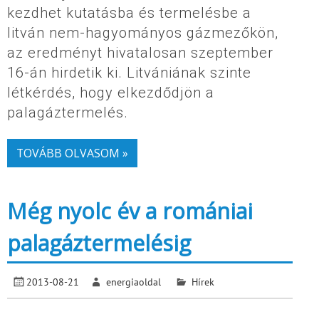
kezdhet kutatásba és termelésbe a
litván nem-hagyományos gázmezőkön,
az eredményt hivatalosan szeptember
16-án hirdetik ki. Litvániának szinte
létkérdés, hogy elkezdődjön a
palagáztermelés.
TOVÁBB OLVASOM »
Még nyolc év a romániai
palagáztermelésig
2013-08-21
energiaoldal
Hírek