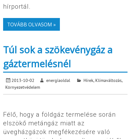
hírportál.
TOVÁBB OLVASOM »
Túl sok a szökevénygáz a
gáztermelésnél
2013-10-02
energiaoldal
Hírek
,
Klímaváltozás
,
Környezetvédelem
Félő, hogy a földgáz termelése során
elszökő metángáz miatt az
üvegházgázok megfékezésére való