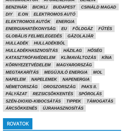
BENZINÁR
BICIKLI
BUDAPEST
CSINÁLD MAGAD
DIY
E.ON
ELEKTROMOS AUTÓ
ELEKTROMOS AUTÓK
ENERGIA
ENERGIAHATÉKONYSÁG
EU
FÖLDGÁZ
FŰTÉS
GLOBÁLIS FELMELEGEDÉS
GÁZOLAJÁR
HULLADÉK
HULLADÉKBÓL
HULLADÉKHASZNOSÍTÁS
HÁZILAG
HŐSÉG
KATASZTRÓFAVÉDELEM
KLÍMAVÁLTOZÁS
KÍNA
KÖRNYEZETVÉDELEM
MAGYARORSZÁG
MEGTAKARÍTÁS
MEGÚJULÓ ENERGIA
MOL
NAPELEM
NAPELEMEK
NAPENERGIA
NÉMETORSZÁG
OROSZORSZÁG
PAKS II.
PÁLYÁZAT
REZSICSÖKKENTÉS
SPÓROLÁS
SZÉN-DIOXID-KIBOCSÁTÁS
TIPPEK
TÁMOGATÁS
ÁRCSÖKKENÉS
ÚJRAHASZNOSÍTÁS
ROVATOK