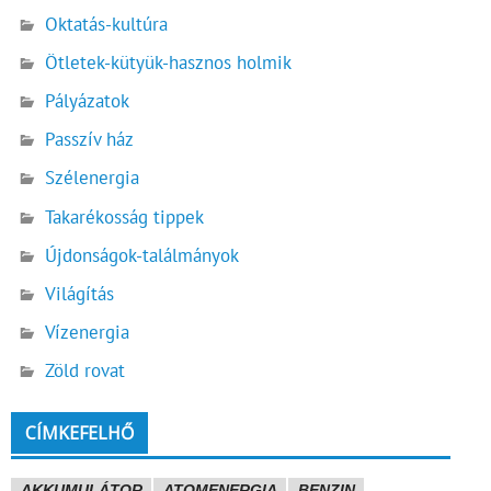
Oktatás-kultúra
Ötletek-kütyük-hasznos holmik
Pályázatok
Passzív ház
Szélenergia
Takarékosság tippek
Újdonságok-találmányok
Világítás
Vízenergia
Zöld rovat
CÍMKEFELHŐ
AKKUMULÁTOR
ATOMENERGIA
BENZIN