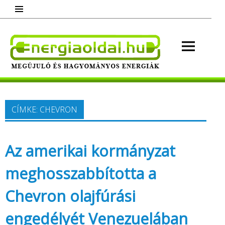
Skip
to
content
Energ
Megújuló és hagyományos energiák.
Minden, ami energia!
CÍMKE:
CHEVRON
Az amerikai kormányzat
meghosszabbította a
Chevron olajfúrási
engedélyét Venezuelában