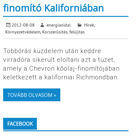
finomító Kaliforniában
2012-08-08
energiaoldal
Hírek
,
Környezetvédelem
,
Korszerűsítés, felújítás
Többórás küzdelem után keddre
virradóra sikerült eloltani azt a tüzet,
amely a Chevron kőolaj-finomítójában
keletkezett a kaliforniai Richmondban.
TOVÁBB OLVASOM »
FACEBOOK