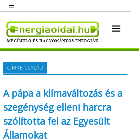
Skip
to
content
Energ
Megújuló és hagyományos energiák.
Minden, ami energia!
CÍMKE:
CSALÁD
A pápa a klímaváltozás és a
szegénység elleni harcra
szólította fel az Egyesült
Államokat