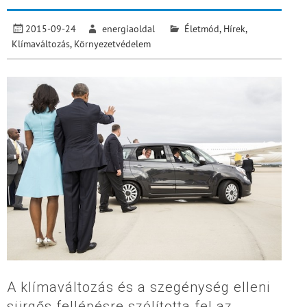
2015-09-24
energiaoldal
Életmód
,
Hírek
,
Klímaváltozás
,
Környezetvédelem
A klímaváltozás és a szegénység elleni
sürgős fellépésre szólította fel az