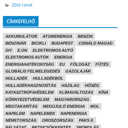
Zöld rovat
CÍMKEFELHŐ
AKKUMULÁTOR
ATOMENERGIA
BENZIN
BENZINÁR
BICIKLI
BUDAPEST
CSINÁLD MAGAD
DIY
E.ON
ELEKTROMOS AUTÓ
ELEKTROMOS AUTÓK
ENERGIA
ENERGIAHATÉKONYSÁG
EU
FÖLDGÁZ
FŰTÉS
GLOBÁLIS FELMELEGEDÉS
GÁZOLAJÁR
HULLADÉK
HULLADÉKBÓL
HULLADÉKHASZNOSÍTÁS
HÁZILAG
HŐSÉG
KATASZTRÓFAVÉDELEM
KLÍMAVÁLTOZÁS
KÍNA
KÖRNYEZETVÉDELEM
MAGYARORSZÁG
MEGTAKARÍTÁS
MEGÚJULÓ ENERGIA
MOL
NAPELEM
NAPELEMEK
NAPENERGIA
NÉMETORSZÁG
OROSZORSZÁG
PAKS II.
PÁLYÁZAT
REZSICSÖKKENTÉS
SPÓROLÁS