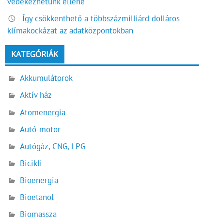
védekezhetünk ellene
Így csökkenthető a többszázmilliárd dolláros
klímakockázat az adatközpontokban
KATEGÓRIÁK
Akkumulátorok
Aktív ház
Atomenergia
Autó-motor
Autógáz, CNG, LPG
Bicikli
Bioenergia
Bioetanol
Biomassza