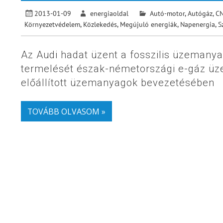
2013-01-09
energiaoldal
Autó-motor
,
Autógáz, C
Környezetvédelem
,
Közlekedés
,
Megújuló energiák
,
Napenergia
,
S
Az Audi hadat üzent a fosszilis üzemanya
termelését észak-németországi e-gáz üz
előállított üzemanyagok bevezetésében
TOVÁBB OLVASOM »