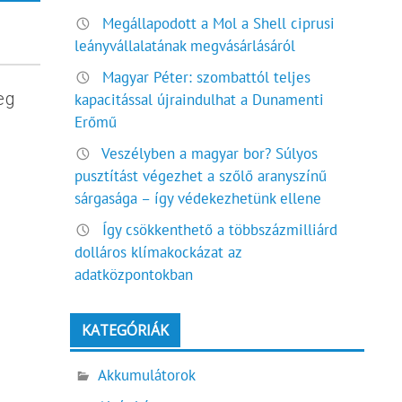
Megállapodott a Mol a Shell ciprusi
leányvállalatának megvásárlásáról
Magyar Péter: szombattól teljes
eg
kapacitással újraindulhat a Dunamenti
Erőmű
Veszélyben a magyar bor? Súlyos
pusztítást végezhet a szőlő aranyszínű
sárgasága – így védekezhetünk ellene
Így csökkenthető a többszázmilliárd
dolláros klímakockázat az
adatközpontokban
KATEGÓRIÁK
Akkumulátorok