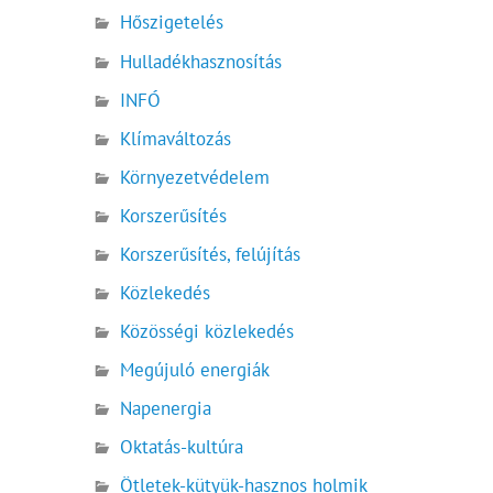
Hőszigetelés
Hulladékhasznosítás
INFÓ
Klímaváltozás
Környezetvédelem
Korszerűsítés
Korszerűsítés, felújítás
Közlekedés
Közösségi közlekedés
Megújuló energiák
Napenergia
Oktatás-kultúra
Ötletek-kütyük-hasznos holmik