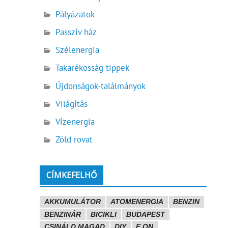
Pályázatok
Passzív ház
Szélenergia
Takarékosság tippek
Újdonságok-találmányok
Világítás
Vízenergia
Zöld rovat
CÍMKEFELHŐ
AKKUMULÁTOR
ATOMENERGIA
BENZIN
BENZINÁR
BICIKLI
BUDAPEST
CSINÁLD MAGAD
DIY
E.ON