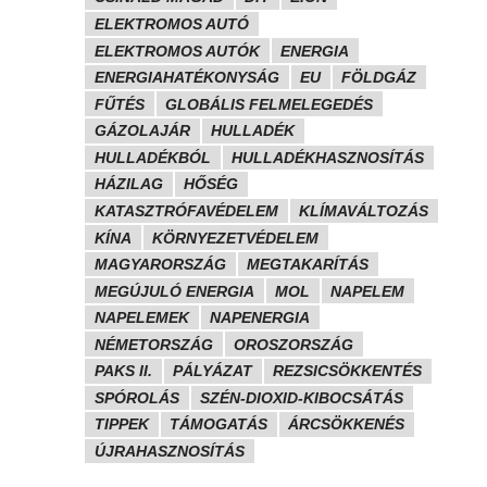
ELEKTROMOS AUTÓ
ELEKTROMOS AUTÓK
ENERGIA
ENERGIAHATÉKONYSÁG
EU
FÖLDGÁZ
FŰTÉS
GLOBÁLIS FELMELEGEDÉS
GÁZOLAJÁR
HULLADÉK
HULLADÉKBÓL
HULLADÉKHASZNOSÍTÁS
HÁZILAG
HŐSÉG
KATASZTRÓFAVÉDELEM
KLÍMAVÁLTOZÁS
KÍNA
KÖRNYEZETVÉDELEM
MAGYARORSZÁG
MEGTAKARÍTÁS
MEGÚJULÓ ENERGIA
MOL
NAPELEM
NAPELEMEK
NAPENERGIA
NÉMETORSZÁG
OROSZORSZÁG
PAKS II.
PÁLYÁZAT
REZSICSÖKKENTÉS
SPÓROLÁS
SZÉN-DIOXID-KIBOCSÁTÁS
TIPPEK
TÁMOGATÁS
ÁRCSÖKKENÉS
ÚJRAHASZNOSÍTÁS