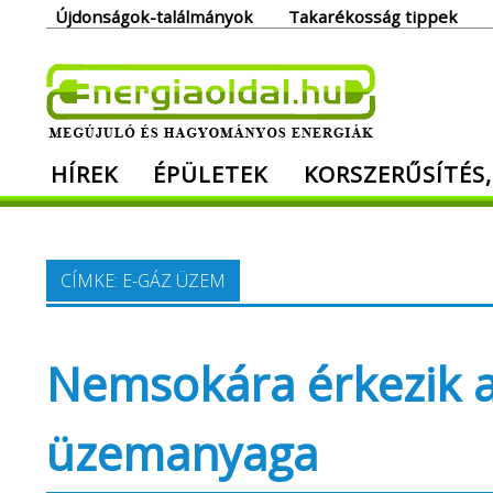
Skip
Újdonságok-találmányok
Takarékosság tippek
to
content
Ener
HÍREK
ÉPÜLETEK
KORSZERŰSÍTÉS,
Megújuló és hagyományos energiák. Min
CÍMKE:
E-GÁZ ÜZEM
Nemsokára érkezik az
üzemanyaga