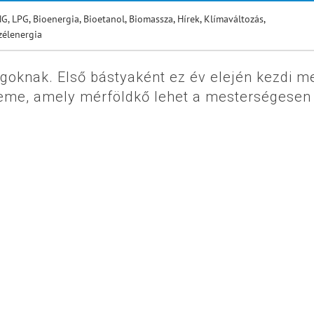
NG, LPG
,
Bioenergia
,
Bioetanol
,
Biomassza
,
Hírek
,
Klímaváltozás
,
zélenergia
goknak. Első bástyaként ez év elején kezdi m
eme, amely mérföldkő lehet a mesterségesen