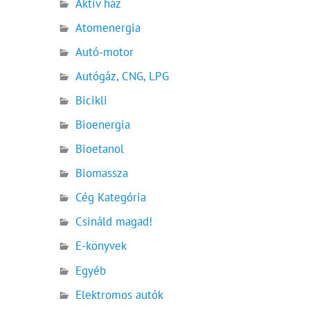
Aktív ház
Atomenergia
Autó-motor
Autógáz, CNG, LPG
Bicikli
Bioenergia
Bioetanol
Biomassza
Cég Kategória
Csináld magad!
E-könyvek
Egyéb
Elektromos autók