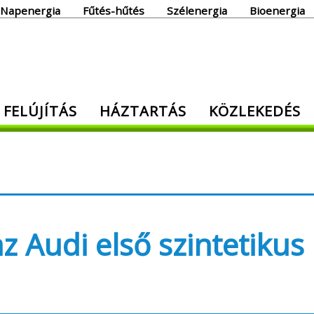
Napenergia
Fűtés-hűtés
Szélenergia
Bioenergia
giaoldal
 FELÚJÍTÁS
HÁZTARTÁS
KÖZLEKEDÉS
den, ami energia!
 Audi első szintetikus