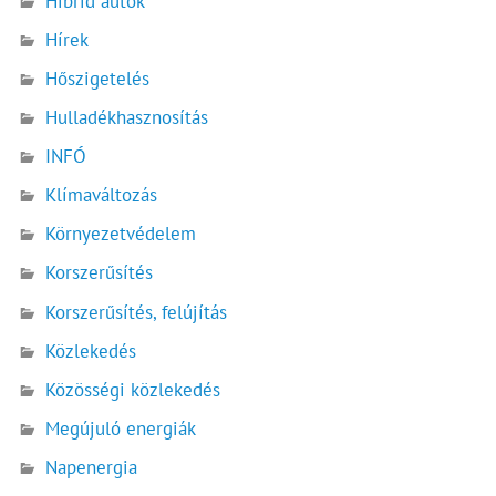
Hibrid autók
Hírek
Hőszigetelés
Hulladékhasznosítás
INFÓ
Klímaváltozás
Környezetvédelem
Korszerűsítés
Korszerűsítés, felújítás
Közlekedés
Közösségi közlekedés
Megújuló energiák
Napenergia