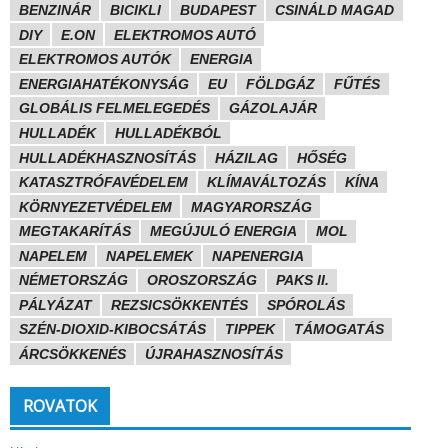
BENZINÁR
BICIKLI
BUDAPEST
CSINÁLD MAGAD
DIY
E.ON
ELEKTROMOS AUTÓ
ELEKTROMOS AUTÓK
ENERGIA
ENERGIAHATÉKONYSÁG
EU
FÖLDGÁZ
FŰTÉS
GLOBÁLIS FELMELEGEDÉS
GÁZOLAJÁR
HULLADÉK
HULLADÉKBÓL
HULLADÉKHASZNOSÍTÁS
HÁZILAG
HŐSÉG
KATASZTRÓFAVÉDELEM
KLÍMAVÁLTOZÁS
KÍNA
KÖRNYEZETVÉDELEM
MAGYARORSZÁG
MEGTAKARÍTÁS
MEGÚJULÓ ENERGIA
MOL
NAPELEM
NAPELEMEK
NAPENERGIA
NÉMETORSZÁG
OROSZORSZÁG
PAKS II.
PÁLYÁZAT
REZSICSÖKKENTÉS
SPÓROLÁS
SZÉN-DIOXID-KIBOCSÁTÁS
TIPPEK
TÁMOGATÁS
ÁRCSÖKKENÉS
ÚJRAHASZNOSÍTÁS
ROVATOK