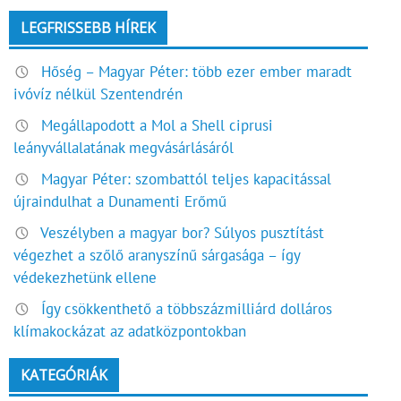
LEGFRISSEBB HÍREK
Hőség – Magyar Péter: több ezer ember maradt
ivóvíz nélkül Szentendrén
Megállapodott a Mol a Shell ciprusi
leányvállalatának megvásárlásáról
Magyar Péter: szombattól teljes kapacitással
újraindulhat a Dunamenti Erőmű
Veszélyben a magyar bor? Súlyos pusztítást
végezhet a szőlő aranyszínű sárgasága – így
védekezhetünk ellene
Így csökkenthető a többszázmilliárd dolláros
klímakockázat az adatközpontokban
KATEGÓRIÁK