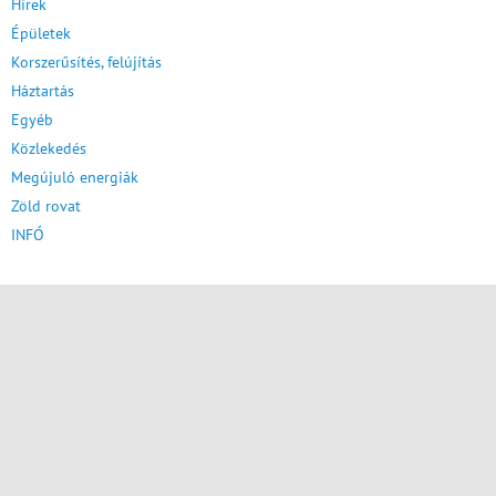
Hírek
Épületek
Korszerűsítés, felújítás
Háztartás
Egyéb
Közlekedés
Megújuló energiák
Zöld rovat
INFÓ