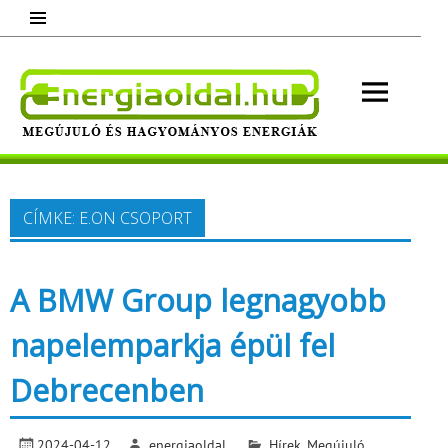
Skip
to
content
Energ
Megújuló és hagyományos energiák.
Minden, ami energia!
CÍMKE:
E.ON CSOPORT
A BMW Group legnagyobb
napelemparkja épül fel
Debrecenben
2024-04-12
energiaoldal
Hírek
,
Megújuló