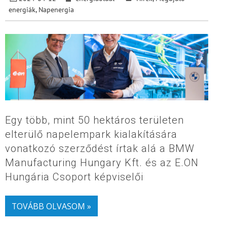
energiák
,
Napenergia
Egy több, mint 50 hektáros területen
elterülő napelempark kialakítására
vonatkozó szerződést írtak alá a BMW
Manufacturing Hungary Kft. és az E.ON
Hungária Csoport képviselői
TOVÁBB OLVASOM »