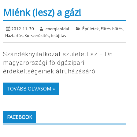
Miénk (lesz) a gáz!
2012-11-30
energiaoldal
Épületek
,
Fűtés-hűtés
,
Háztartás
,
Korszerűsítés, felújítás
Szándéknyilatkozat született az E.On
magyarországi földgázipari
érdekeltségeinek átruházásáról
TOVÁBB OLVASOM »
FACEBOOK