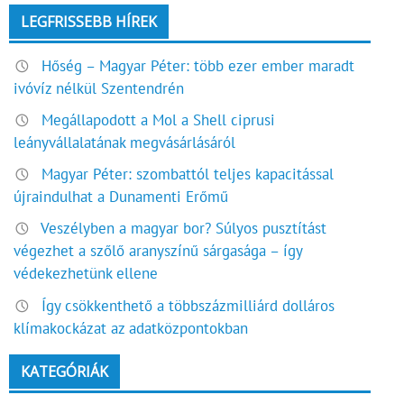
LEGFRISSEBB HÍREK
Hőség – Magyar Péter: több ezer ember maradt
ivóvíz nélkül Szentendrén
Megállapodott a Mol a Shell ciprusi
leányvállalatának megvásárlásáról
Magyar Péter: szombattól teljes kapacitással
újraindulhat a Dunamenti Erőmű
Veszélyben a magyar bor? Súlyos pusztítást
végezhet a szőlő aranyszínű sárgasága – így
védekezhetünk ellene
Így csökkenthető a többszázmilliárd dolláros
klímakockázat az adatközpontokban
KATEGÓRIÁK