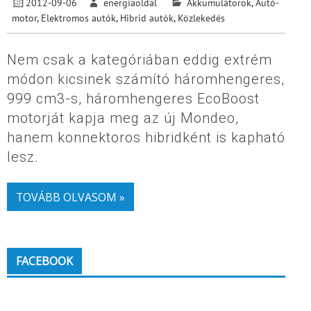
2012-09-06
energiaoldal
Akkumulátorok
,
Autó-
motor
,
Elektromos autók
,
Hibrid autók
,
Közlekedés
Nem csak a kategóriában eddig extrém
módon kicsinek számító háromhengeres,
999 cm3-s, háromhengeres EcoBoost
motorját kapja meg az új Mondeo,
hanem konnektoros hibridként is kapható
lesz.
TOVÁBB OLVASOM »
FACEBOOK