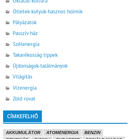
Oktatás-kultúra
Ötletek-kütyük-hasznos holmik
Pályázatok
Passzív ház
Szélenergia
Takarékosság tippek
Újdonságok-találmányok
Világítás
Vízenergia
Zöld rovat
CÍMKEFELHŐ
AKKUMULÁTOR
ATOMENERGIA
BENZIN