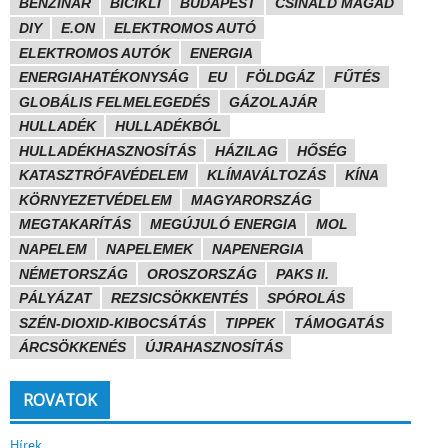
BENZINÁR
BICIKLI
BUDAPEST
CSINÁLD MAGAD
DIY
E.ON
ELEKTROMOS AUTÓ
ELEKTROMOS AUTÓK
ENERGIA
ENERGIAHATÉKONYSÁG
EU
FÖLDGÁZ
FŰTÉS
GLOBÁLIS FELMELEGEDÉS
GÁZOLAJÁR
HULLADÉK
HULLADÉKBÓL
HULLADÉKHASZNOSÍTÁS
HÁZILAG
HŐSÉG
KATASZTRÓFAVÉDELEM
KLÍMAVÁLTOZÁS
KÍNA
KÖRNYEZETVÉDELEM
MAGYARORSZÁG
MEGTAKARÍTÁS
MEGÚJULÓ ENERGIA
MOL
NAPELEM
NAPELEMEK
NAPENERGIA
NÉMETORSZÁG
OROSZORSZÁG
PAKS II.
PÁLYÁZAT
REZSICSÖKKENTÉS
SPÓROLÁS
SZÉN-DIOXID-KIBOCSÁTÁS
TIPPEK
TÁMOGATÁS
ÁRCSÖKKENÉS
ÚJRAHASZNOSÍTÁS
ROVATOK
Hírek