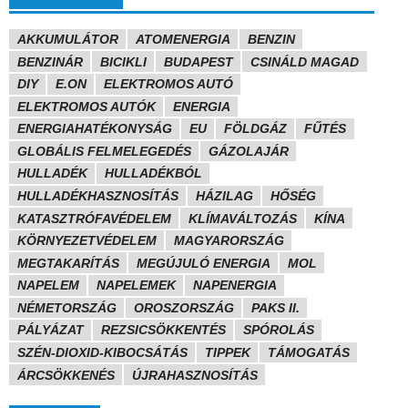
AKKUMULÁTOR
ATOMENERGIA
BENZIN
BENZINÁR
BICIKLI
BUDAPEST
CSINÁLD MAGAD
DIY
E.ON
ELEKTROMOS AUTÓ
ELEKTROMOS AUTÓK
ENERGIA
ENERGIAHATÉKONYSÁG
EU
FÖLDGÁZ
FŰTÉS
GLOBÁLIS FELMELEGEDÉS
GÁZOLAJÁR
HULLADÉK
HULLADÉKBÓL
HULLADÉKHASZNOSÍTÁS
HÁZILAG
HŐSÉG
KATASZTRÓFAVÉDELEM
KLÍMAVÁLTOZÁS
KÍNA
KÖRNYEZETVÉDELEM
MAGYARORSZÁG
MEGTAKARÍTÁS
MEGÚJULÓ ENERGIA
MOL
NAPELEM
NAPELEMEK
NAPENERGIA
NÉMETORSZÁG
OROSZORSZÁG
PAKS II.
PÁLYÁZAT
REZSICSÖKKENTÉS
SPÓROLÁS
SZÉN-DIOXID-KIBOCSÁTÁS
TIPPEK
TÁMOGATÁS
ÁRCSÖKKENÉS
ÚJRAHASZNOSÍTÁS