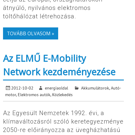
átnyúló, nyilvános elektromos
töltőhálózat létrehozása.
TOVÁBB OLVASOM »
Az ELMŰ E-Mobility
Network kezdeményezése
2012-10-02
energiaoldal
Akkumulátorok
,
Autó-
motor
,
Elektromos autók
,
Közlekedés
Az Egyesült Nemzetek 1992. évi, a
klímaváltozásról szóló keretegyezménye
2050-re előirányozza az üvegházhatású