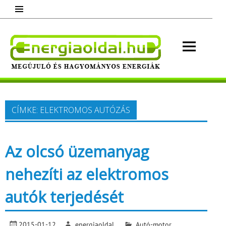
Skip
to
content
Energ
Megújuló és hagyományos energiák.
Minden, ami energia!
CÍMKE:
ELEKTROMOS AUTÓZÁS
Az olcsó üzemanyag
nehezíti az elektromos
autók terjedését
2015-01-12
energiaoldal
Autó-motor
,