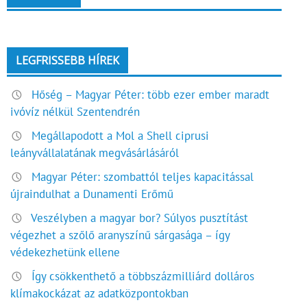
LEGFRISSEBB HÍREK
Hőség – Magyar Péter: több ezer ember maradt
ivóvíz nélkül Szentendrén
Megállapodott a Mol a Shell ciprusi
leányvállalatának megvásárlásáról
Magyar Péter: szombattól teljes kapacitással
újraindulhat a Dunamenti Erőmű
Veszélyben a magyar bor? Súlyos pusztítást
végezhet a szőlő aranyszínű sárgasága – így
védekezhetünk ellene
Így csökkenthető a többszázmilliárd dolláros
klímakockázat az adatközpontokban