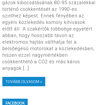
gázok kibocsátásának 80-95 százalékkal
történő csökkentését az 1990-es
szinthez képest. Ennek fényében az
egyéni közlekedés komoly kihívások
előtt áll. A szakértők többsége egyetért
abban, hogy hosszabb távon az
elektromos hajtás válthatja fel a
belsőégésű motorokat a közlekedésben,
hiszen ezzel nagymértékben
csökkenthető a CO2 és más káros
anyagok […]
TOVÁBB OLVASOM »
FACEBOOK