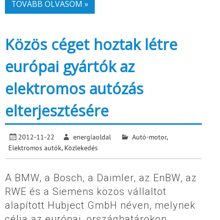
TOVÁBB OLVASOM »
Közös céget hoztak létre
európai gyártók az
elektromos autózás
elterjesztésére
2012-11-22
energiaoldal
Autó-motor
,
Elektromos autók
,
Közlekedés
A BMW, a Bosch, a Daimler, az EnBW, az
RWE és a Siemens közös vállaltot
alapított Hubject GmbH néven, melynek
célja az európai, országhatárokon