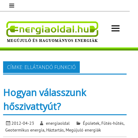
Skip
to
content
Energ
Megújuló és hagyományos energiák.
Minden, ami energia!
CÍMKE:
ELLÁTANDÓ FUNKCIÓ
Hogyan válasszunk
hőszivattyút?
2012-04-23
energiaoldal
Épületek
,
Fűtés-hűtés
,
Geotermikus energia
,
Háztartás
,
Megújuló energiák