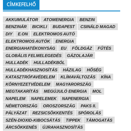
CÍMKEFELHŐ
AKKUMULÁTOR
ATOMENERGIA
BENZIN
BENZINÁR
BICIKLI
BUDAPEST
CSINÁLD MAGAD
DIY
E.ON
ELEKTROMOS AUTÓ
ELEKTROMOS AUTÓK
ENERGIA
ENERGIAHATÉKONYSÁG
EU
FÖLDGÁZ
FŰTÉS
GLOBÁLIS FELMELEGEDÉS
GÁZOLAJÁR
HULLADÉK
HULLADÉKBÓL
HULLADÉKHASZNOSÍTÁS
HÁZILAG
HŐSÉG
KATASZTRÓFAVÉDELEM
KLÍMAVÁLTOZÁS
KÍNA
KÖRNYEZETVÉDELEM
MAGYARORSZÁG
MEGTAKARÍTÁS
MEGÚJULÓ ENERGIA
MOL
NAPELEM
NAPELEMEK
NAPENERGIA
NÉMETORSZÁG
OROSZORSZÁG
PAKS II.
PÁLYÁZAT
REZSICSÖKKENTÉS
SPÓROLÁS
SZÉN-DIOXID-KIBOCSÁTÁS
TIPPEK
TÁMOGATÁS
ÁRCSÖKKENÉS
ÚJRAHASZNOSÍTÁS