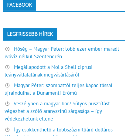
FACEBOOK
LEGFRISSEBB HÍREK
Hőség – Magyar Péter: több ezer ember maradt
ivóvíz nélkül Szentendrén
Megállapodott a Mol a Shell ciprusi
leányvállalatának megvásárlásáról
Magyar Péter: szombattól teljes kapacitással
újraindulhat a Dunamenti Erőmű
Veszélyben a magyar bor? Súlyos pusztítást
végezhet a szőlő aranyszínű sárgasága – így
védekezhetünk ellene
Így csökkenthető a többszázmilliárd dolláros