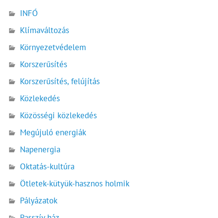
INFÓ
Klímaváltozás
Környezetvédelem
Korszerűsítés
Korszerűsítés, felújítás
Közlekedés
Közösségi közlekedés
Megújuló energiák
Napenergia
Oktatás-kultúra
Ötletek-kütyük-hasznos holmik
Pályázatok
Passzív ház