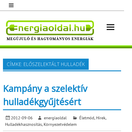
Skip
to
content
Energ
Megújuló és hagyományos energiák.
Minden, ami energia!
CÍMKE:
ELŐSZELEKTÁLT HULLADÉK
Kampány a szelektív
hulladékgyűjtésért
2012-09-06
energiaoldal
Életmód
,
Hírek
,
Hulladékhasznosítás
,
Környezetvédelem