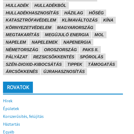
HULLADÉK
HULLADÉKBÓL
HULLADÉKHASZNOSÍTÁS
HÁZILAG
HŐSÉG
KATASZTRÓFAVÉDELEM
KLÍMAVÁLTOZÁS
KÍNA
KÖRNYEZETVÉDELEM
MAGYARORSZÁG
MEGTAKARÍTÁS
MEGÚJULÓ ENERGIA
MOL
NAPELEM
NAPELEMEK
NAPENERGIA
NÉMETORSZÁG
OROSZORSZÁG
PAKS II.
PÁLYÁZAT
REZSICSÖKKENTÉS
SPÓROLÁS
SZÉN-DIOXID-KIBOCSÁTÁS
TIPPEK
TÁMOGATÁS
ÁRCSÖKKENÉS
ÚJRAHASZNOSÍTÁS
ROVATOK
Hírek
Épületek
Korszerűsítés, felújítás
Háztartás
Egyéb