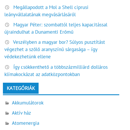
Megállapodott a Mol a Shell ciprusi
leányvállalatának megvásárlásáról
Magyar Péter: szombattól teljes kapacitással
újraindulhat a Dunamenti Erőmű
Veszélyben a magyar bor? Súlyos pusztítást
végezhet a szőlő aranyszínű sárgasága – így
védekezhetünk ellene
Így csökkenthető a többszázmilliárd dolláros
klímakockázat az adatközpontokban
KATEGÓRIÁK
Akkumulátorok
Aktív ház
Atomenergia