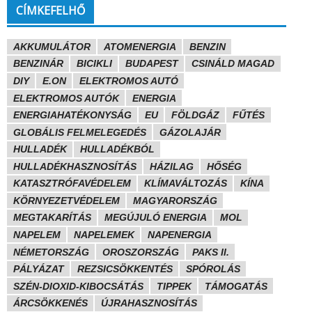
CÍMKEFELHŐ
AKKUMULÁTOR
ATOMENERGIA
BENZIN
BENZINÁR
BICIKLI
BUDAPEST
CSINÁLD MAGAD
DIY
E.ON
ELEKTROMOS AUTÓ
ELEKTROMOS AUTÓK
ENERGIA
ENERGIAHATÉKONYSÁG
EU
FÖLDGÁZ
FŰTÉS
GLOBÁLIS FELMELEGEDÉS
GÁZOLAJÁR
HULLADÉK
HULLADÉKBÓL
HULLADÉKHASZNOSÍTÁS
HÁZILAG
HŐSÉG
KATASZTRÓFAVÉDELEM
KLÍMAVÁLTOZÁS
KÍNA
KÖRNYEZETVÉDELEM
MAGYARORSZÁG
MEGTAKARÍTÁS
MEGÚJULÓ ENERGIA
MOL
NAPELEM
NAPELEMEK
NAPENERGIA
NÉMETORSZÁG
OROSZORSZÁG
PAKS II.
PÁLYÁZAT
REZSICSÖKKENTÉS
SPÓROLÁS
SZÉN-DIOXID-KIBOCSÁTÁS
TIPPEK
TÁMOGATÁS
ÁRCSÖKKENÉS
ÚJRAHASZNOSÍTÁS