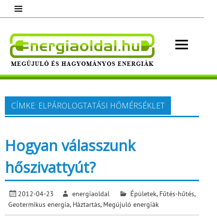
Skip
to
content
Energ
Megújuló és hagyományos energiák.
Minden, ami energia!
CÍMKE:
ELPÁROLOGTATÁSI HŐMÉRSÉKLET
Hogyan válasszunk
hőszivattyút?
2012-04-23
energiaoldal
Épületek
,
Fűtés-hűtés
,
Geotermikus energia
,
Háztartás
,
Megújuló energiák