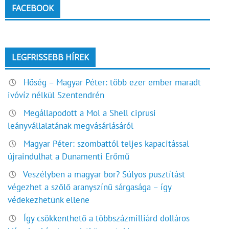
FACEBOOK
LEGFRISSEBB HÍREK
Hőség – Magyar Péter: több ezer ember maradt
ivóvíz nélkül Szentendrén
Megállapodott a Mol a Shell ciprusi
leányvállalatának megvásárlásáról
Magyar Péter: szombattól teljes kapacitással
újraindulhat a Dunamenti Erőmű
Veszélyben a magyar bor? Súlyos pusztítást
végezhet a szőlő aranyszínű sárgasága – így
védekezhetünk ellene
Így csökkenthető a többszázmilliárd dolláros