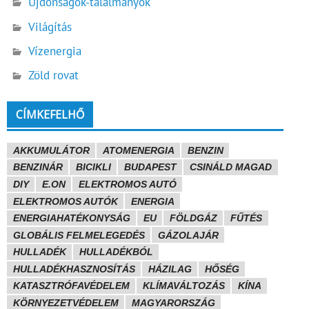
Újdonságok-találmányok
Világítás
Vízenergia
Zöld rovat
CÍMKEFELHŐ
AKKUMULÁTOR
ATOMENERGIA
BENZIN
BENZINÁR
BICIKLI
BUDAPEST
CSINÁLD MAGAD
DIY
E.ON
ELEKTROMOS AUTÓ
ELEKTROMOS AUTÓK
ENERGIA
ENERGIAHATÉKONYSÁG
EU
FÖLDGÁZ
FŰTÉS
GLOBÁLIS FELMELEGEDÉS
GÁZOLAJÁR
HULLADÉK
HULLADÉKBÓL
HULLADÉKHASZNOSÍTÁS
HÁZILAG
HŐSÉG
KATASZTRÓFAVÉDELEM
KLÍMAVÁLTOZÁS
KÍNA
KÖRNYEZETVÉDELEM
MAGYARORSZÁG