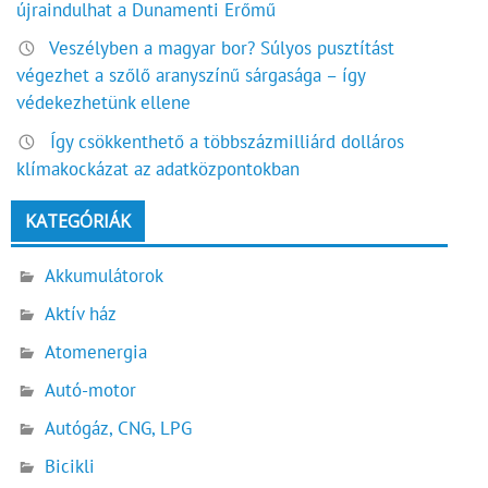
újraindulhat a Dunamenti Erőmű
Veszélyben a magyar bor? Súlyos pusztítást
végezhet a szőlő aranyszínű sárgasága – így
védekezhetünk ellene
Így csökkenthető a többszázmilliárd dolláros
klímakockázat az adatközpontokban
KATEGÓRIÁK
Akkumulátorok
Aktív ház
Atomenergia
Autó-motor
Autógáz, CNG, LPG
Bicikli