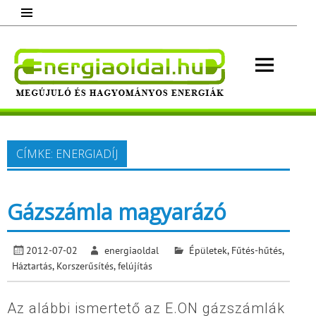
Skip
to
content
Energ
Megújuló és hagyományos energiák.
Minden, ami energia!
CÍMKE:
ENERGIADÍJ
Gázszámla magyarázó
2012-07-02
energiaoldal
Épületek
,
Fűtés-hűtés
,
Háztartás
,
Korszerűsítés, felújítás
Az alábbi ismertető az E.ON gázszámlák