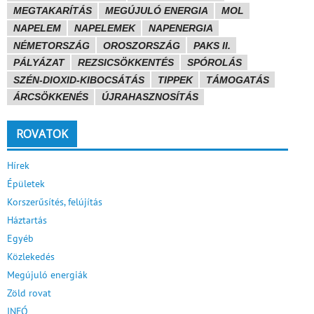
MEGTAKARÍTÁS
MEGÚJULÓ ENERGIA
MOL
NAPELEM
NAPELEMEK
NAPENERGIA
NÉMETORSZÁG
OROSZORSZÁG
PAKS II.
PÁLYÁZAT
REZSICSÖKKENTÉS
SPÓROLÁS
SZÉN-DIOXID-KIBOCSÁTÁS
TIPPEK
TÁMOGATÁS
ÁRCSÖKKENÉS
ÚJRAHASZNOSÍTÁS
ROVATOK
Hírek
Épületek
Korszerűsítés, felújítás
Háztartás
Egyéb
Közlekedés
Megújuló energiák
Zöld rovat
INFÓ