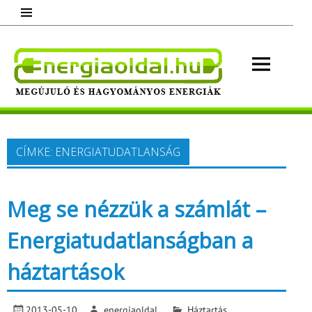
Skip
to
content
Energ
Megújuló és hagyományos energiák.
Minden, ami energia!
CÍMKE:
ENERGIATUDATLANSÁG
Meg se nézzük a számlát –
Energiatudatlanságban a
háztartások
2013-05-10
energiaoldal
Háztartás