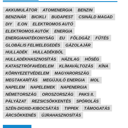
AKKUMULÁTOR
ATOMENERGIA
BENZIN
BENZINÁR
BICIKLI
BUDAPEST
CSINÁLD MAGAD
DIY
E.ON
ELEKTROMOS AUTÓ
ELEKTROMOS AUTÓK
ENERGIA
ENERGIAHATÉKONYSÁG
EU
FÖLDGÁZ
FŰTÉS
GLOBÁLIS FELMELEGEDÉS
GÁZOLAJÁR
HULLADÉK
HULLADÉKBÓL
HULLADÉKHASZNOSÍTÁS
HÁZILAG
HŐSÉG
KATASZTRÓFAVÉDELEM
KLÍMAVÁLTOZÁS
KÍNA
KÖRNYEZETVÉDELEM
MAGYARORSZÁG
MEGTAKARÍTÁS
MEGÚJULÓ ENERGIA
MOL
NAPELEM
NAPELEMEK
NAPENERGIA
NÉMETORSZÁG
OROSZORSZÁG
PAKS II.
PÁLYÁZAT
REZSICSÖKKENTÉS
SPÓROLÁS
SZÉN-DIOXID-KIBOCSÁTÁS
TIPPEK
TÁMOGATÁS
ÁRCSÖKKENÉS
ÚJRAHASZNOSÍTÁS