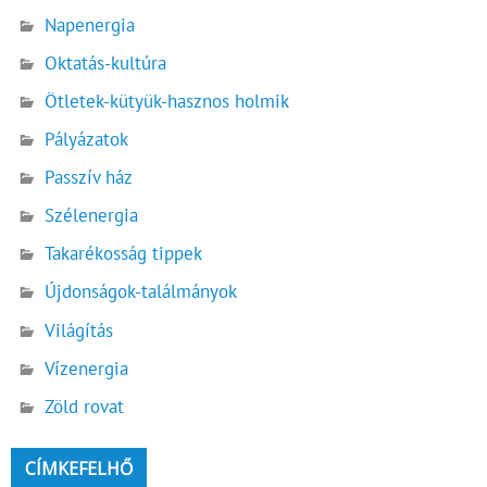
Napenergia
Oktatás-kultúra
Ötletek-kütyük-hasznos holmik
Pályázatok
Passzív ház
Szélenergia
Takarékosság tippek
Újdonságok-találmányok
Világítás
Vízenergia
Zöld rovat
CÍMKEFELHŐ