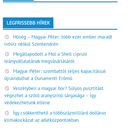
LEGFRISSEBB HÍREK
Hőség – Magyar Péter: több ezer ember maradt
ivóvíz nélkül Szentendrén
Megállapodott a Mol a Shell ciprusi
leányvállalatának megvásárlásáról
Magyar Péter: szombattól teljes kapacitással
újraindulhat a Dunamenti Erőmű
Veszélyben a magyar bor? Súlyos pusztítást
végezhet a szőlő aranyszínű sárgasága – így
védekezhetünk ellene
Így csökkenthető a többszázmilliárd dolláros
klímakockázat az adatközpontokban