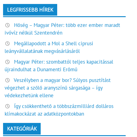
LEGFRISSEBB HÍREK
Hőség – Magyar Péter: több ezer ember maradt
ivóvíz nélkül Szentendrén
Megállapodott a Mol a Shell ciprusi
leányvállalatának megvásárlásáról
Magyar Péter: szombattól teljes kapacitással
újraindulhat a Dunamenti Erőmű
Veszélyben a magyar bor? Súlyos pusztítást
végezhet a szőlő aranyszínű sárgasága – így
védekezhetünk ellene
Így csökkenthető a többszázmilliárd dolláros
klímakockázat az adatközpontokban
KATEGÓRIÁK