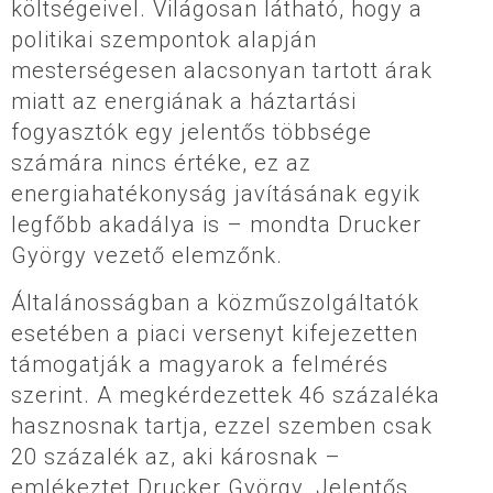
költségeivel. Világosan látható, hogy a
politikai szempontok alapján
mesterségesen alacsonyan tartott árak
miatt az energiának a háztartási
fogyasztók egy jelentős többsége
számára nincs értéke, ez az
energiahatékonyság javításának egyik
legfőbb akadálya is – mondta Drucker
György vezető elemzőnk.
Általánosságban a közműszolgáltatók
esetében a piaci versenyt kifejezetten
támogatják a magyarok a felmérés
szerint. A megkérdezettek 46 százaléka
hasznosnak tartja, ezzel szemben csak
20 százalék az, aki károsnak –
emlékeztet Drucker György. Jelentős