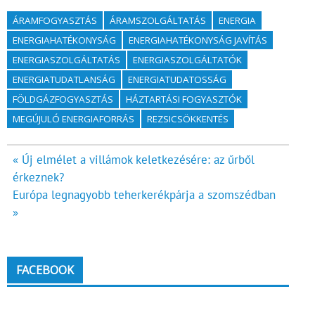
ÁRAMFOGYASZTÁS
ÁRAMSZOLGÁLTATÁS
ENERGIA
ENERGIAHATÉKONYSÁG
ENERGIAHATÉKONYSÁG JAVÍTÁS
ENERGIASZOLGÁLTATÁS
ENERGIASZOLGÁLTATÓK
ENERGIATUDATLANSÁG
ENERGIATUDATOSSÁG
FÖLDGÁZFOGYASZTÁS
HÁZTARTÁSI FOGYASZTÓK
MEGÚJULÓ ENERGIAFORRÁS
REZSICSÖKKENTÉS
Bejegyzés
« Új elmélet a villámok keletkezésére: az űrből
érkeznek?
navigáció
Európa legnagyobb teherkerékpárja a szomszédban
»
FACEBOOK