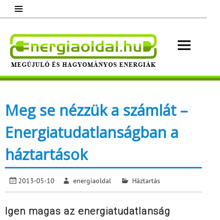
Skip
to
content
Energ
Megújuló és hagyományos energiák.
Minden, ami energia!
Meg se nézzük a számlát –
Energiatudatlanságban a
háztartások
2013-05-10
energiaoldal
Háztartás
Igen magas az energiatudatlanság