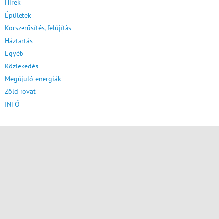
Hírek
Épületek
Korszerűsítés, felújítás
Háztartás
Egyéb
Közlekedés
Megújuló energiák
Zöld rovat
INFÓ