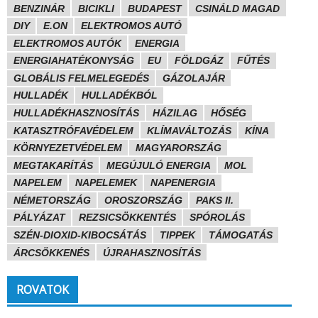
BENZINÁR
BICIKLI
BUDAPEST
CSINÁLD MAGAD
DIY
E.ON
ELEKTROMOS AUTÓ
ELEKTROMOS AUTÓK
ENERGIA
ENERGIAHATÉKONYSÁG
EU
FÖLDGÁZ
FŰTÉS
GLOBÁLIS FELMELEGEDÉS
GÁZOLAJÁR
HULLADÉK
HULLADÉKBÓL
HULLADÉKHASZNOSÍTÁS
HÁZILAG
HŐSÉG
KATASZTRÓFAVÉDELEM
KLÍMAVÁLTOZÁS
KÍNA
KÖRNYEZETVÉDELEM
MAGYARORSZÁG
MEGTAKARÍTÁS
MEGÚJULÓ ENERGIA
MOL
NAPELEM
NAPELEMEK
NAPENERGIA
NÉMETORSZÁG
OROSZORSZÁG
PAKS II.
PÁLYÁZAT
REZSICSÖKKENTÉS
SPÓROLÁS
SZÉN-DIOXID-KIBOCSÁTÁS
TIPPEK
TÁMOGATÁS
ÁRCSÖKKENÉS
ÚJRAHASZNOSÍTÁS
ROVATOK