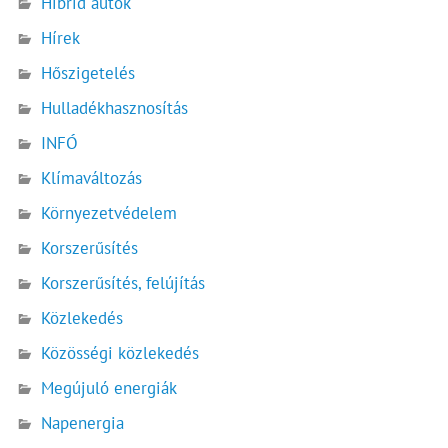
Hibrid autók
Hírek
Hőszigetelés
Hulladékhasznosítás
INFÓ
Klímaváltozás
Környezetvédelem
Korszerűsítés
Korszerűsítés, felújítás
Közlekedés
Közösségi közlekedés
Megújuló energiák
Napenergia