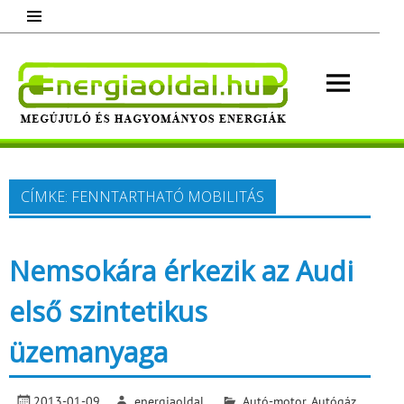
Skip
to
content
Energ
Megújuló és hagyományos energiák.
Minden, ami energia!
CÍMKE:
FENNTARTHATÓ MOBILITÁS
Nemsokára érkezik az Audi
első szintetikus
üzemanyaga
2013-01-09
energiaoldal
Autó-motor
,
Autógáz,