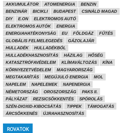
AKKUMULÁTOR
ATOMENERGIA
BENZIN
BENZINÁR
BICIKLI
BUDAPEST
CSINÁLD MAGAD
DIY
E.ON
ELEKTROMOS AUTÓ
ELEKTROMOS AUTÓK
ENERGIA
ENERGIAHATÉKONYSÁG
EU
FÖLDGÁZ
FŰTÉS
GLOBÁLIS FELMELEGEDÉS
GÁZOLAJÁR
HULLADÉK
HULLADÉKBÓL
HULLADÉKHASZNOSÍTÁS
HÁZILAG
HŐSÉG
KATASZTRÓFAVÉDELEM
KLÍMAVÁLTOZÁS
KÍNA
KÖRNYEZETVÉDELEM
MAGYARORSZÁG
MEGTAKARÍTÁS
MEGÚJULÓ ENERGIA
MOL
NAPELEM
NAPELEMEK
NAPENERGIA
NÉMETORSZÁG
OROSZORSZÁG
PAKS II.
PÁLYÁZAT
REZSICSÖKKENTÉS
SPÓROLÁS
SZÉN-DIOXID-KIBOCSÁTÁS
TIPPEK
TÁMOGATÁS
ÁRCSÖKKENÉS
ÚJRAHASZNOSÍTÁS
ROVATOK