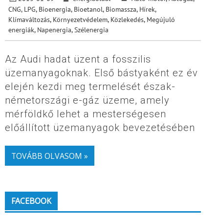
CNG, LPG
,
Bioenergia
,
Bioetanol
,
Biomassza
,
Hírek
,
Klímaváltozás
,
Környezetvédelem
,
Közlekedés
,
Megújuló
energiák
,
Napenergia
,
Szélenergia
Az Audi hadat üzent a fosszilis
üzemanyagoknak. Első bástyaként ez év
elején kezdi meg termelését észak-
németországi e-gáz üzeme, amely
mérföldkő lehet a mesterségesen
előállított üzemanyagok bevezetésében
TOVÁBB OLVASOM »
FACEBOOK