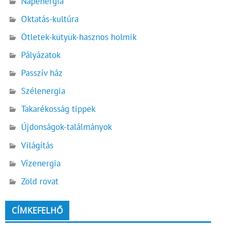
Napenergia
Oktatás-kultúra
Ötletek-kütyük-hasznos holmik
Pályázatok
Passzív ház
Szélenergia
Takarékosság tippek
Újdonságok-találmányok
Világítás
Vízenergia
Zöld rovat
CÍMKEFELHŐ