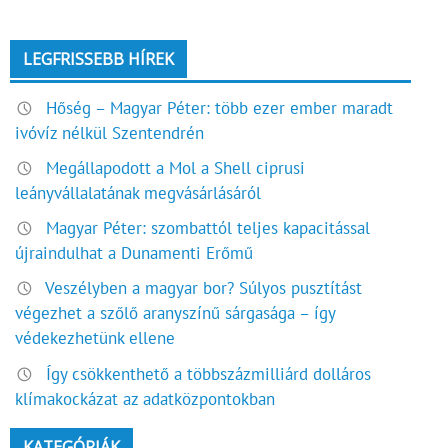
LEGFRISSEBB HÍREK
Hőség – Magyar Péter: több ezer ember maradt
ivóvíz nélkül Szentendrén
Megállapodott a Mol a Shell ciprusi
leányvállalatának megvásárlásáról
Magyar Péter: szombattól teljes kapacitással
újraindulhat a Dunamenti Erőmű
Veszélyben a magyar bor? Súlyos pusztítást
végezhet a szőlő aranyszínű sárgasága – így
védekezhetünk ellene
Így csökkenthető a többszázmilliárd dolláros
klímakockázat az adatközpontokban
KATEGÓRIÁK