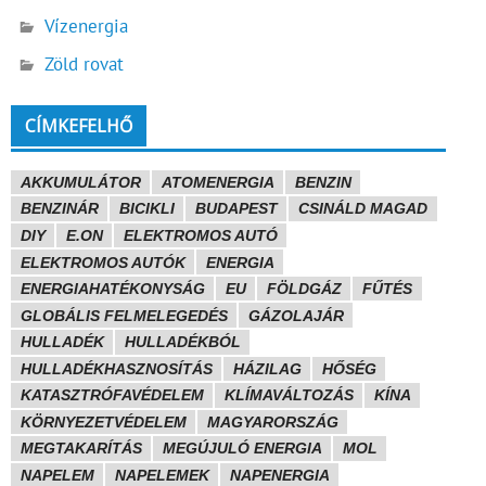
Vízenergia
Zöld rovat
CÍMKEFELHŐ
AKKUMULÁTOR
ATOMENERGIA
BENZIN
BENZINÁR
BICIKLI
BUDAPEST
CSINÁLD MAGAD
DIY
E.ON
ELEKTROMOS AUTÓ
ELEKTROMOS AUTÓK
ENERGIA
ENERGIAHATÉKONYSÁG
EU
FÖLDGÁZ
FŰTÉS
GLOBÁLIS FELMELEGEDÉS
GÁZOLAJÁR
HULLADÉK
HULLADÉKBÓL
HULLADÉKHASZNOSÍTÁS
HÁZILAG
HŐSÉG
KATASZTRÓFAVÉDELEM
KLÍMAVÁLTOZÁS
KÍNA
KÖRNYEZETVÉDELEM
MAGYARORSZÁG
MEGTAKARÍTÁS
MEGÚJULÓ ENERGIA
MOL
NAPELEM
NAPELEMEK
NAPENERGIA