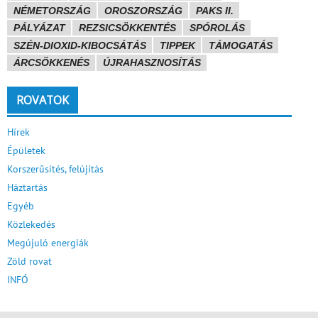
NÉMETORSZÁG
OROSZORSZÁG
PAKS II.
PÁLYÁZAT
REZSICSÖKKENTÉS
SPÓROLÁS
SZÉN-DIOXID-KIBOCSÁTÁS
TIPPEK
TÁMOGATÁS
ÁRCSÖKKENÉS
ÚJRAHASZNOSÍTÁS
ROVATOK
Hírek
Épületek
Korszerűsítés, felújítás
Háztartás
Egyéb
Közlekedés
Megújuló energiák
Zöld rovat
INFÓ