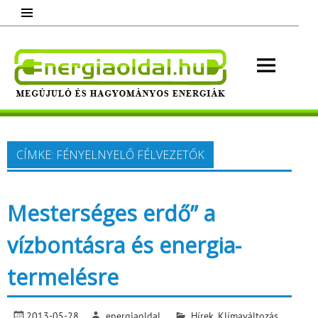
Skip
to
content
Energ
Megújuló és hagyományos energiák.
Minden, ami energia!
CÍMKE:
FÉNYELNYELŐ FÉLVEZETŐK
Mesterséges erdő” a
vízbontásra és energia-
termelésre
2013-05-28
energiaoldal
Hírek
,
Klímaváltozás
,