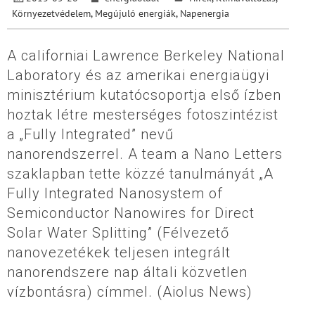
Környezetvédelem
,
Megújuló energiák
,
Napenergia
A californiai Lawrence Berkeley National
Laboratory és az amerikai energiaügyi
minisztérium kutatócsoportja első ízben
hoztak létre mesterséges fotoszintézist
a „Fully Integrated” nevű
nanorendszerrel. A team a Nano Letters
szaklapban tette közzé tanulmányát „A
Fully Integrated Nanosystem of
Semiconductor Nanowires for Direct
Solar Water Splitting” (Félvezető
nanovezetékek teljesen integrált
nanorendszere nap általi közvetlen
vízbontásra) címmel. (Aiolus News)