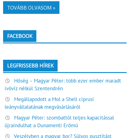
TOVÁBB OLVASOM »
FACEBOOK
LEGFRISSEBB HÍREK
Hőség – Magyar Péter: több ezer ember maradt
ivóvíz nélkül Szentendrén
Megállapodott a Mol a Shell ciprusi
leányvállalatának megvásárlásáról
Magyar Péter: szombattól teljes kapacitással
újraindulhat a Dunamenti Erőmű
Veszélyben a magyar bor? Súlyos pusztítást