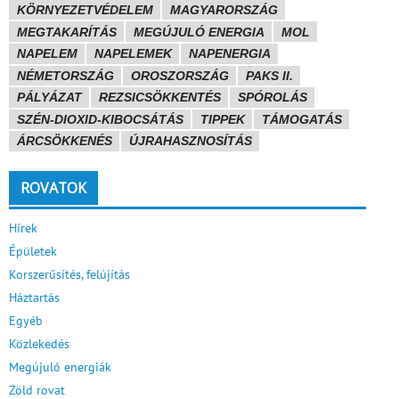
KÖRNYEZETVÉDELEM
MAGYARORSZÁG
MEGTAKARÍTÁS
MEGÚJULÓ ENERGIA
MOL
NAPELEM
NAPELEMEK
NAPENERGIA
NÉMETORSZÁG
OROSZORSZÁG
PAKS II.
PÁLYÁZAT
REZSICSÖKKENTÉS
SPÓROLÁS
SZÉN-DIOXID-KIBOCSÁTÁS
TIPPEK
TÁMOGATÁS
ÁRCSÖKKENÉS
ÚJRAHASZNOSÍTÁS
ROVATOK
Hírek
Épületek
Korszerűsítés, felújítás
Háztartás
Egyéb
Közlekedés
Megújuló energiák
Zöld rovat