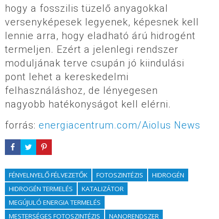
hogy a fosszilis tüzelő anyagokkal
versenyképesek legyenek, képesnek kell
lennie arra, hogy eladható árú hidrogént
termeljen. Ezért a jelenlegi rendszer
moduljának terve csupán jó kiindulási
pont lehet a kereskedelmi
felhasználáshoz, de lényegesen
nagyobb hatékonyságot kell elérni.
forrás:
energiacentrum.com/Aiolus News
FÉNYELNYELŐ FÉLVEZETŐK
FOTOSZINTÉZIS
HIDROGÉN
HIDROGÉN TERMELÉS
KATALIZÁTOR
MEGÚJULÓ ENERGIA TERMELÉS
MESTERSÉGES FOTOSZINTÉZIS
NANORENDSZER