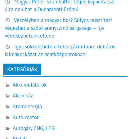
Magyar Péter: szombattól teljes kapacitással
újraindulhat a Dunamenti Erőmű
Veszélyben a magyar bor? Súlyos pusztítást
végezhet a szőlő aranyszínű sárgasága – így
védekezhetünk ellene
Így csökkenthető a többszázmilliárd dolláros
klímakockázat az adatközpontokban
KATEGÓRIÁK
Akkumulátorok
Aktív ház
Atomenergia
Autó-motor
Autógáz, CNG, LPG