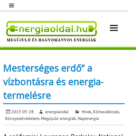
Skip
to
content
Energ
Megújuló és hagyományos energiák.
Minden, ami energia!
Mesterséges erdő” a
vízbontásra és energia-
termelésre
2013-05-28
energiaoldal
Hírek
,
Klímaváltozás
,
Környezetvédelem
,
Megújuló energiák
,
Napenergia