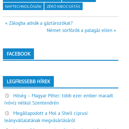
NAPTECHNOLÓGIÁK
ZÉRÓ KIBOCSÁTÁS
Bejegyzés
« Zálogba adnák a gáztározókat?
Német sörfőzők a palagáz ellen »
navigáció
FACEBOOK
LEGFRISSEBB HÍREK
Hőség – Magyar Péter: több ezer ember maradt
ivóvíz nélkül Szentendrén
Megállapodott a Mol a Shell ciprusi
leányvállalatának megvásárlásáról