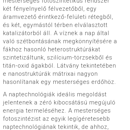
mesterséges fotoszintetikus rendszer
két fényelnyelő félvezetőből, egy
áramvezető érintkező-felületi rétegből,
és két, egymástól térben elválasztott
katalizátorból áll. A víznek a nap által
való szétbontásának megkönnyítésére a
fákhoz hasonló heterostruktúrákat
szintetizáltunk, szilícium-törzsekből és
titán-oxid ágakból. Látvány tekintetében
e nanostruktúrák mátrixai nagyon
hasonlítanak egy mesterséges erdőhöz.
A naptechnológiák ideális megoldást
jelentenek a zéró kibocsátású megújuló
energia termeléséhez. A mesterséges
fotoszintézist az egyik legígéretesebb
naptechnológiának tekintik, de ahhoz,