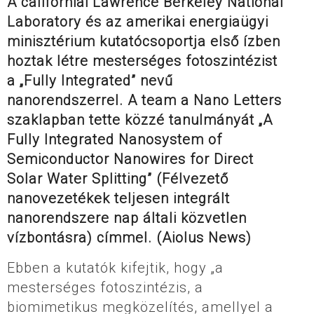
A californiai Lawrence Berkeley National
Laboratory és az amerikai energiaügyi
minisztérium kutatócsoportja első ízben
hoztak létre mesterséges fotoszintézist
a „Fully Integrated” nevű
nanorendszerrel. A team a Nano Letters
szaklapban tette közzé tanulmányát „A
Fully Integrated Nanosystem of
Semiconductor Nanowires for Direct
Solar Water Splitting” (Félvezető
nanovezetékek teljesen integrált
nanorendszere nap általi közvetlen
vízbontásra) címmel. (Aiolus News)
Ebben a kutatók kifejtik, hogy „a
mesterséges fotoszintézis, a
biomimetikus megközelítés, amellyel a