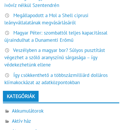
ivóvíz nélkül Szentendrén
Megállapodott a Mol a Shell ciprusi
leányvállalatának megvásárlásáról
Magyar Péter: szombattól teljes kapacitással
újraindulhat a Dunamenti Erőmű
Veszélyben a magyar bor? Súlyos pusztítást
végezhet a szőlő aranyszínű sárgasága – így
védekezhetünk ellene
Így csökkenthető a többszázmilliárd dolláros
klímakockázat az adatközpontokban
KATEGÓRIÁK
Akkumulátorok
Aktív ház