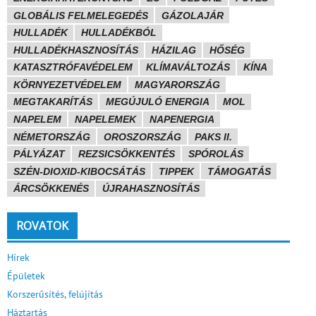
GLOBÁLIS FELMELEGEDÉS
GÁZOLAJÁR
HULLADÉK
HULLADÉKBÓL
HULLADÉKHASZNOSÍTÁS
HÁZILAG
HŐSÉG
KATASZTRÓFAVÉDELEM
KLÍMAVÁLTOZÁS
KÍNA
KÖRNYEZETVÉDELEM
MAGYARORSZÁG
MEGTAKARÍTÁS
MEGÚJULÓ ENERGIA
MOL
NAPELEM
NAPELEMEK
NAPENERGIA
NÉMETORSZÁG
OROSZORSZÁG
PAKS II.
PÁLYÁZAT
REZSICSÖKKENTÉS
SPÓROLÁS
SZÉN-DIOXID-KIBOCSÁTÁS
TIPPEK
TÁMOGATÁS
ÁRCSÖKKENÉS
ÚJRAHASZNOSÍTÁS
ROVATOK
Hírek
Épületek
Korszerűsítés, felújítás
Háztartás