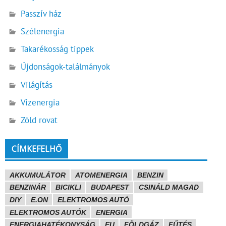
Passzív ház
Szélenergia
Takarékosság tippek
Újdonságok-találmányok
Világítás
Vízenergia
Zöld rovat
CÍMKEFELHŐ
AKKUMULÁTOR
ATOMENERGIA
BENZIN
BENZINÁR
BICIKLI
BUDAPEST
CSINÁLD MAGAD
DIY
E.ON
ELEKTROMOS AUTÓ
ELEKTROMOS AUTÓK
ENERGIA
ENERGIAHATÉKONYSÁG
EU
FÖLDGÁZ
FŰTÉS