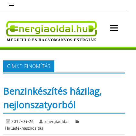
Skip
to
content
Energ
Megújuló és hagyományos energiák.
Minden, ami energia!
CÍMKE:
FINOMÍTÁS
Benzinkészítés házilag,
nejlonszatyorból
2012-03-26
energiaoldal
Hulladékhasznosítás