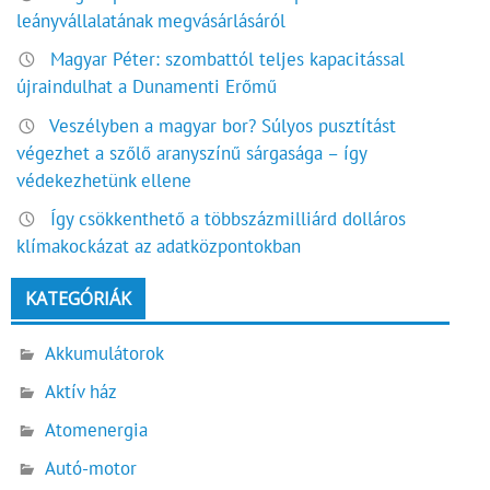
leányvállalatának megvásárlásáról
Magyar Péter: szombattól teljes kapacitással
újraindulhat a Dunamenti Erőmű
Veszélyben a magyar bor? Súlyos pusztítást
végezhet a szőlő aranyszínű sárgasága – így
védekezhetünk ellene
Így csökkenthető a többszázmilliárd dolláros
klímakockázat az adatközpontokban
KATEGÓRIÁK
Akkumulátorok
Aktív ház
Atomenergia
Autó-motor