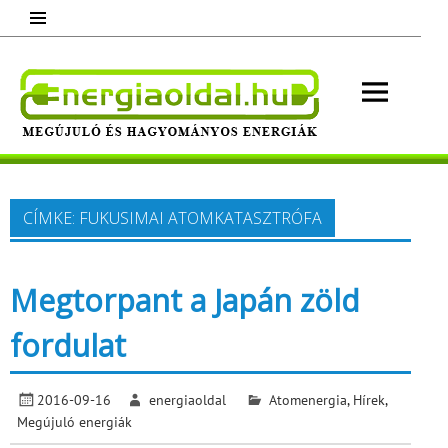
Skip
to
content
Energ
Megújuló és hagyományos energiák.
Minden, ami energia!
CÍMKE:
FUKUSIMAI ATOMKATASZTRÓFA
Megtorpant a Japán zöld
fordulat
2016-09-16
energiaoldal
Atomenergia
,
Hírek
,
Megújuló energiák