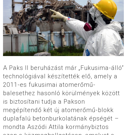
A Paks II beruházást már „Fukusima-álló”
technológiával készítették elő, amely a
2011-es fukusimai atomerőmű-
balesethez hasonló körülmények között
is biztosítani tudja a Pakson
megépítendő két új atomerőmű-blokk
duplafalú betonburkolatának épségét –
mondta Aszódi Attila kormánybiztos