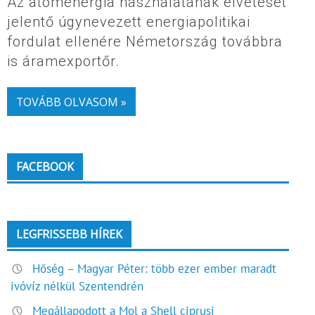
Az atomenergia használatának elvetését
jelentő úgynevezett energiapolitikai
fordulat ellenére Németország továbbra
is áramexportőr.
TOVÁBB OLVASOM »
FACEBOOK
LEGFRISSEBB HÍREK
Hőség – Magyar Péter: több ezer ember maradt
ivóvíz nélkül Szentendrén
Megállapodott a Mol a Shell ciprusi