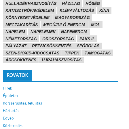
HULLADÉKHASZNOSÍTÁS
HÁZILAG
HŐSÉG
KATASZTRÓFAVÉDELEM
KLÍMAVÁLTOZÁS
KÍNA
KÖRNYEZETVÉDELEM
MAGYARORSZÁG
MEGTAKARÍTÁS
MEGÚJULÓ ENERGIA
MOL
NAPELEM
NAPELEMEK
NAPENERGIA
NÉMETORSZÁG
OROSZORSZÁG
PAKS II.
PÁLYÁZAT
REZSICSÖKKENTÉS
SPÓROLÁS
SZÉN-DIOXID-KIBOCSÁTÁS
TIPPEK
TÁMOGATÁS
ÁRCSÖKKENÉS
ÚJRAHASZNOSÍTÁS
ROVATOK
Hírek
Épületek
Korszerűsítés, felújítás
Háztartás
Egyéb
Közlekedés