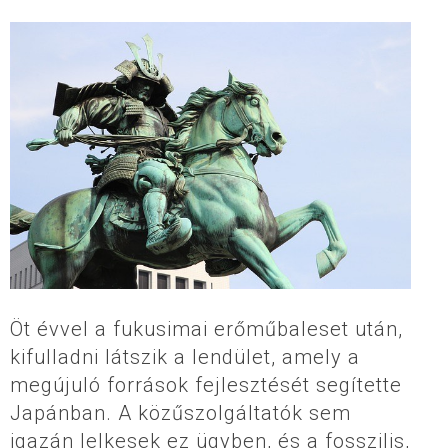
Öt évvel a fukusimai erőműbaleset után,
kifulladni látszik a lendület, amely a
megújuló források fejlesztését segítette
Japánban. A közűszolgáltatók sem
igazán lelkesek ez ügyben, és a fosszilis,