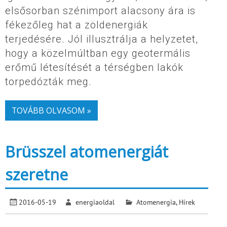
elsősorban szénimport alacsony ára is
fékezőleg hat a zöldenergiák
terjedésére. Jól illusztrálja a helyzetet,
hogy a közelmúltban egy geotermális
erőmű létesítését a térségben lakók
torpedózták meg.
TOVÁBB OLVASOM »
Brüsszel atomenergiát
szeretne
2016-05-19
energiaoldal
Atomenergia
,
Hírek