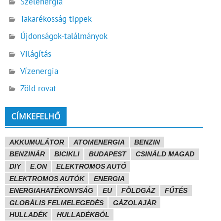
Szélenergia
Takarékosság tippek
Újdonságok-találmányok
Világítás
Vízenergia
Zöld rovat
CÍMKEFELHŐ
AKKUMULÁTOR
ATOMENERGIA
BENZIN
BENZINÁR
BICIKLI
BUDAPEST
CSINÁLD MAGAD
DIY
E.ON
ELEKTROMOS AUTÓ
ELEKTROMOS AUTÓK
ENERGIA
ENERGIAHATÉKONYSÁG
EU
FÖLDGÁZ
FŰTÉS
GLOBÁLIS FELMELEGEDÉS
GÁZOLAJÁR
HULLADÉK
HULLADÉKBÓL