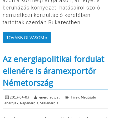
azon a közmeghallgatáson, amelyet a
beruházás környezeti hatásairól szóló
nemzetközi konzultáció keretében
tartottak szerdán Bukarestben.
TOVÁBB OLVASOM »
Az energiapolitikai fordulat
ellenére is áramexportőr
Németország
2013-04-03
energiaoldal
Hírek
,
Megújuló
energiák
,
Napenergia
,
Szélenergia