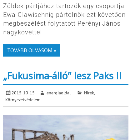
Zöldek pártjához tartozók egy csoportja.
Ewa Glawischnig pártelnök ezt követően
megbeszélést folytatott Perényi János
nagykövettel.
TOVÁBB OLVASOM »
„Fukusima-álló” lesz Paks II
2015-10-15
energiaoldal
Hírek
,
Környezetvédelem