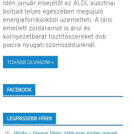
Idén január elsejétől az ALDI, ausztriai
boltjait teljes egészében megújuló
energiaforrásokból üzemelteti. A lánc
emellett zöldáramot is árul és
környezetbarát tisztítószereket dob
piacra nyugati szomszédunknál.
TOVÁBB OLVASOM »
FACEBOOK
LEGFRISSEBB HÍREK
Hőség – Magyar Péter: több ezer ember maradt