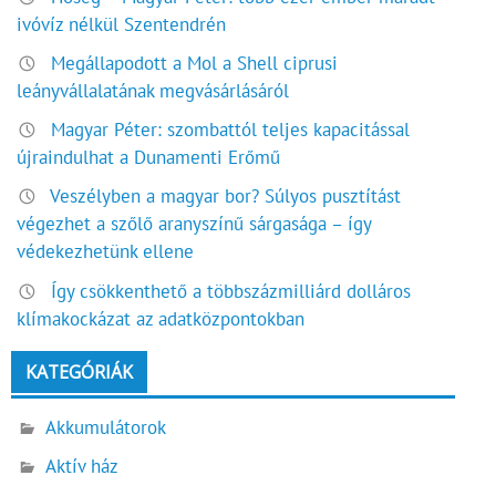
ivóvíz nélkül Szentendrén
Megállapodott a Mol a Shell ciprusi
leányvállalatának megvásárlásáról
Magyar Péter: szombattól teljes kapacitással
újraindulhat a Dunamenti Erőmű
Veszélyben a magyar bor? Súlyos pusztítást
végezhet a szőlő aranyszínű sárgasága – így
védekezhetünk ellene
Így csökkenthető a többszázmilliárd dolláros
klímakockázat az adatközpontokban
KATEGÓRIÁK
Akkumulátorok
Aktív ház