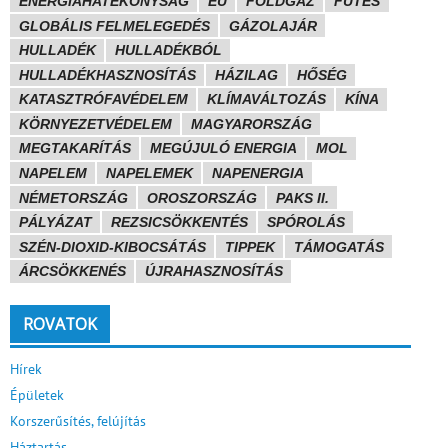
ENERGIAHATÉKONYSÁG
EU
FÖLDGÁZ
FŰTÉS
GLOBÁLIS FELMELEGEDÉS
GÁZOLAJÁR
HULLADÉK
HULLADÉKBÓL
HULLADÉKHASZNOSÍTÁS
HÁZILAG
HŐSÉG
KATASZTRÓFAVÉDELEM
KLÍMAVÁLTOZÁS
KÍNA
KÖRNYEZETVÉDELEM
MAGYARORSZÁG
MEGTAKARÍTÁS
MEGÚJULÓ ENERGIA
MOL
NAPELEM
NAPELEMEK
NAPENERGIA
NÉMETORSZÁG
OROSZORSZÁG
PAKS II.
PÁLYÁZAT
REZSICSÖKKENTÉS
SPÓROLÁS
SZÉN-DIOXID-KIBOCSÁTÁS
TIPPEK
TÁMOGATÁS
ÁRCSÖKKENÉS
ÚJRAHASZNOSÍTÁS
ROVATOK
Hírek
Épületek
Korszerűsítés, felújítás
Háztartás