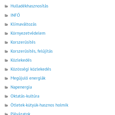
Hulladékhasznosítás
INFÓ
Klímaváltozás
Környezetvédelem
Korszerűsítés
Korszerűsítés, felújítás
Közlekedés
Közösségi közlekedés
Megújuló energiák
Napenergia
Oktatás-kultúra
Ötletek-kütyük-hasznos holmik
Pályázatok