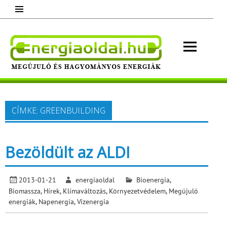
Skip
to
content
Energ
Megújuló és hagyományos energiák.
Minden, ami energia!
CÍMKE:
GREENBUILDING
Bezöldült az ALDI
2013-01-21
energiaoldal
Bioenergia
,
Biomassza
,
Hírek
,
Klímaváltozás
,
Környezetvédelem
,
Megújuló
energiák
,
Napenergia
,
Vízenergia