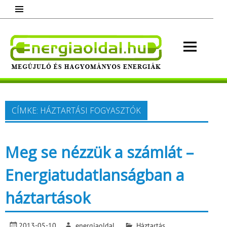
Skip
to
content
Energ
Megújuló és hagyományos energiák.
Minden, ami energia!
CÍMKE:
HÁZTARTÁSI FOGYASZTÓK
Meg se nézzük a számlát –
Energiatudatlanságban a
háztartások
2013-05-10
energiaoldal
Háztartás