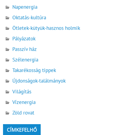
Napenergia
Oktatás-kultúra
Ötletek-kütyük-hasznos holmik
Pályázatok
Passzív ház
Szélenergia
Takarékosság tippek
Újdonságok-találmányok
Világítás
Vízenergia
Zöld rovat
CÍMKEFELHŐ