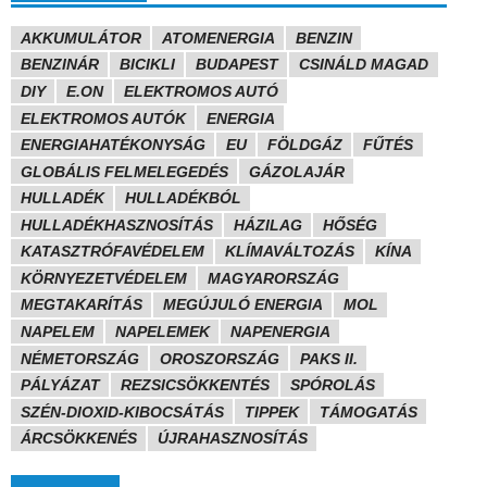
AKKUMULÁTOR
ATOMENERGIA
BENZIN
BENZINÁR
BICIKLI
BUDAPEST
CSINÁLD MAGAD
DIY
E.ON
ELEKTROMOS AUTÓ
ELEKTROMOS AUTÓK
ENERGIA
ENERGIAHATÉKONYSÁG
EU
FÖLDGÁZ
FŰTÉS
GLOBÁLIS FELMELEGEDÉS
GÁZOLAJÁR
HULLADÉK
HULLADÉKBÓL
HULLADÉKHASZNOSÍTÁS
HÁZILAG
HŐSÉG
KATASZTRÓFAVÉDELEM
KLÍMAVÁLTOZÁS
KÍNA
KÖRNYEZETVÉDELEM
MAGYARORSZÁG
MEGTAKARÍTÁS
MEGÚJULÓ ENERGIA
MOL
NAPELEM
NAPELEMEK
NAPENERGIA
NÉMETORSZÁG
OROSZORSZÁG
PAKS II.
PÁLYÁZAT
REZSICSÖKKENTÉS
SPÓROLÁS
SZÉN-DIOXID-KIBOCSÁTÁS
TIPPEK
TÁMOGATÁS
ÁRCSÖKKENÉS
ÚJRAHASZNOSÍTÁS