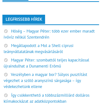
LEGFRISSEBB HÍREK
Hőség – Magyar Péter: több ezer ember maradt
ivóvíz nélkül Szentendrén
Megállapodott a Mol a Shell ciprusi
leányvállalatának megvásárlásáról
Magyar Péter: szombattól teljes kapacitással
újraindulhat a Dunamenti Erőmű
Veszélyben a magyar bor? Súlyos pusztítást
végezhet a szőlő aranyszínű sárgasága – így
védekezhetünk ellene
Így csökkenthető a többszázmilliárd dolláros
klímakockázat az adatközpontokban