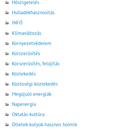
Hőszigetelés
Hulladékhasznosítás
INFÓ
Klímaváltozás
Környezetvédelem
Korszerűsítés
Korszerűsítés, felújítás
Közlekedés
Közösségi közlekedés
Megújuló energiák
Napenergia
Oktatás-kultúra
Ötletek-kütyük-hasznos holmik