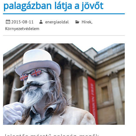
palagázban látja a jövőt
2015-08-11
energiaoldal
Hírek
,
Környezetvédelem