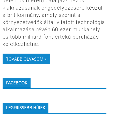
Jelentős méretű palagáz-mezők
kiaknázásának engedélyezésére készül
a brit kormány, amely szerint a
környezetvédők által vitatott technológia
alkalmazása révén 60 ezer munkahely
és több milliárd font értékű beruházás
keletkezhetne.
TOVÁBB OLVASOM »
FACEBOOK
LEGFRISSEBB HÍREK