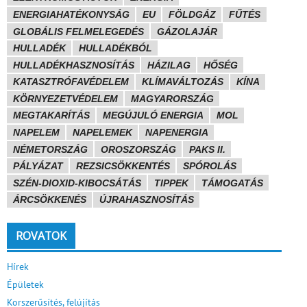
ENERGIAHATÉKONYSÁG
EU
FÖLDGÁZ
FŰTÉS
GLOBÁLIS FELMELEGEDÉS
GÁZOLAJÁR
HULLADÉK
HULLADÉKBÓL
HULLADÉKHASZNOSÍTÁS
HÁZILAG
HŐSÉG
KATASZTRÓFAVÉDELEM
KLÍMAVÁLTOZÁS
KÍNA
KÖRNYEZETVÉDELEM
MAGYARORSZÁG
MEGTAKARÍTÁS
MEGÚJULÓ ENERGIA
MOL
NAPELEM
NAPELEMEK
NAPENERGIA
NÉMETORSZÁG
OROSZORSZÁG
PAKS II.
PÁLYÁZAT
REZSICSÖKKENTÉS
SPÓROLÁS
SZÉN-DIOXID-KIBOCSÁTÁS
TIPPEK
TÁMOGATÁS
ÁRCSÖKKENÉS
ÚJRAHASZNOSÍTÁS
ROVATOK
Hírek
Épületek
Korszerűsítés, felújítás