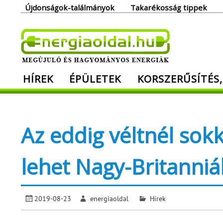
Skip
Újdonságok-találmányok
Takarékosság tippek
to
content
Ener
HÍREK
ÉPÜLETEK
KORSZERŰSÍTÉS,
Megújuló és hagyományos energiák. Min
Az eddig véltnél sok
lehet Nagy-Britanni
2019-08-23
energiaoldal
Hírek