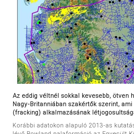
Az eddig véltnél sokkal kevesebb, ötven 
Nagy-Britanniában szakértők szerint, ami
(fracking) alkalmazásának létjogosultság
Korábbi adatokon alapuló 2013-as kutatás
lévő Bowland palaformáció az Egyesült Ki