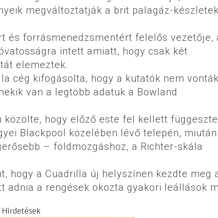
yeik megváltoztatják a brit palagáz-készletek
t és forrásmenedzsmentért felelős vezetője, 
vatosságra intett amiatt, hogy csak két
tát elemeztek.
lla cég kifogásolta, hogy a kutatók nem vontá
t nekik van a legtöbb adatuk a Bowland
 közölte, hogy előző este fel kellett függeszte
gyei Blackpool közelében lévő telepén, miután
gerősebb – földmozgáshoz, a Richter-skála
.
nt, hogy a Cuadrilla új helyszínen kezdte meg 
ett adnia a rengések okozta gyakori leállások m
Hirdetések