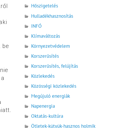
ről
Hőszigetelés
Hulladékhasznosítás
aki
INFÓ
Klímaváltozás
k be
Környezetvédelem
Korszerűsítés
Korszerűsítés, felújítás
nie
Közlekedés
 a
Közösségi közlekedés
Megújuló energiák
a
Napenergia
iatt.
Oktatás-kultúra
Ötletek-kütyük-hasznos holmik