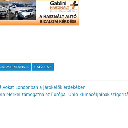
NAGY-BRITANNIA
PALAGÁZ
bályokat Londonban a járókelők érdekében
la Merkel támogatná az Európai Unió klímacéljainak szigorítá