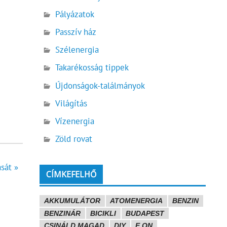
Pályázatok
Passzív ház
Szélenergia
Takarékosság tippek
Újdonságok-találmányok
Világítás
Vízenergia
Zöld rovat
sát »
CÍMKEFELHŐ
AKKUMULÁTOR
ATOMENERGIA
BENZIN
BENZINÁR
BICIKLI
BUDAPEST
CSINÁLD MAGAD
DIY
E.ON