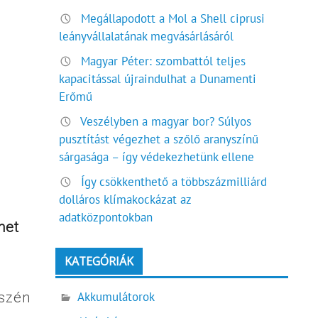
Megállapodott a Mol a Shell ciprusi
leányvállalatának megvásárlásáról
Magyar Péter: szombattól teljes
kapacitással újraindulhat a Dunamenti
Erőmű
Veszélyben a magyar bor? Súlyos
pusztítást végezhet a szőlő aranyszínű
sárgasága – így védekezhetünk ellene
Így csökkenthető a többszázmilliárd
dolláros klímakockázat az
adatközpontokban
het
KATEGÓRIÁK
Akkumulátorok
észén