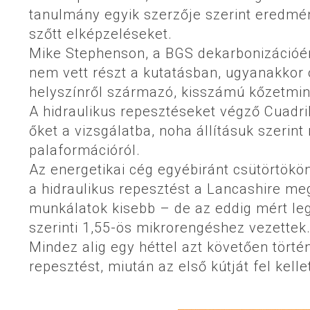
tanulmány egyik szerzője szerint eredmén
szőtt elképzeléseket.
Mike Stephenson, a BGS dekarbonizációér
nem vett részt a kutatásban, ugyanakkor ó
helyszínről származó, kisszámú kőzetmin
A hidraulikus repesztéseket végző Cuadri
őket a vizsgálatba, noha állításuk szerin
palaformációról.
Az energetikai cég egyébiránt csütörtökön
a hidraulikus repesztést a Lancashire me
munkálatok kisebb – de az eddig mért le
szerinti 1,55-ös mikrorengéshez vezettek
Mindez alig egy héttel azt követően törté
repesztést, miután az első kútját fel kell