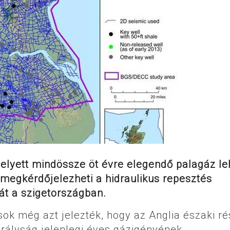
helyett mindössze öt évre elegendő palagáz le
 megkérdőjelezheti a hidraulikus repesztés
át a szigetországban.
ok még azt jelezték, hogy az Anglia északi r
rályság jelenlegi éves gázigényének