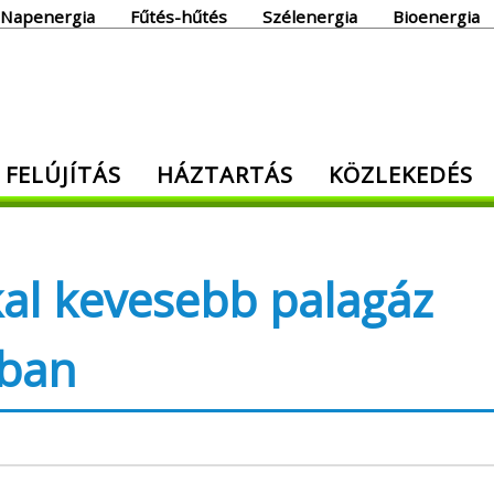
Napenergia
Fűtés-hűtés
Szélenergia
Bioenergia
giaoldal
 FELÚJÍTÁS
HÁZTARTÁS
KÖZLEKEDÉS
den, ami energia!
kal kevesebb palagáz
ában