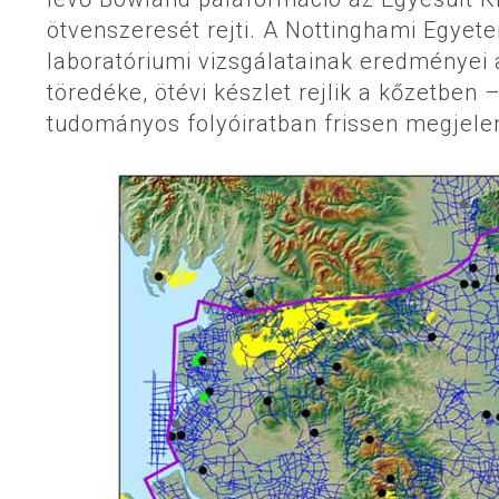
ötvenszeresét rejti. A Nottinghami Egyetem
laboratóriumi vizsgálatainak eredményei
töredéke, ötévi készlet rejlik a kőzetbe
tudományos folyóiratban frissen megjele