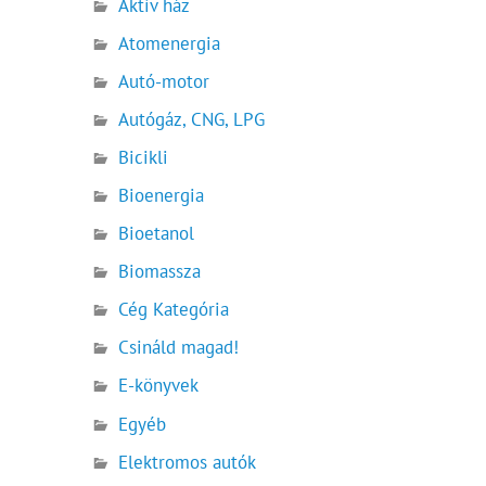
Aktív ház
Atomenergia
Autó-motor
Autógáz, CNG, LPG
Bicikli
Bioenergia
Bioetanol
Biomassza
Cég Kategória
Csináld magad!
E-könyvek
Egyéb
Elektromos autók