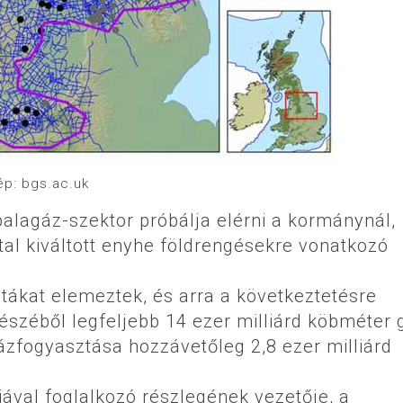
ép: bgs.ac.uk
 palagáz-szektor próbálja elérni a kormánynál,
tal kiváltott enyhe földrengésekre vonatkozó
tákat elemeztek, és arra a következtetésre
észéből legfeljebb 14 ezer milliárd köbméter 
gázfogyasztása hozzávetőleg 2,8 ezer milliárd
ával foglalkozó részlegének vezetője, a