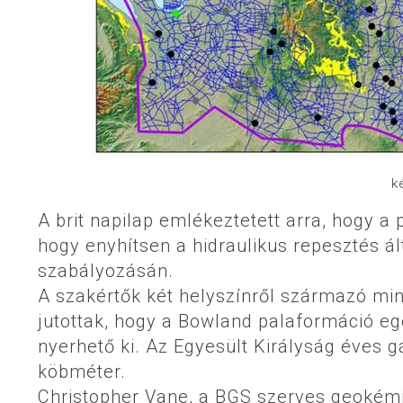
k
A brit napilap emlékeztetett arra, hogy a
hogy enyhítsen a hidraulikus repesztés ál
szabályozásán.
A szakértők két helyszínről származó min
jutottak, hogy a Bowland palaformáció eg
nyerhető ki. Az Egyesült Királyság éves 
köbméter.
Christopher Vane, a BGS szerves geokémi