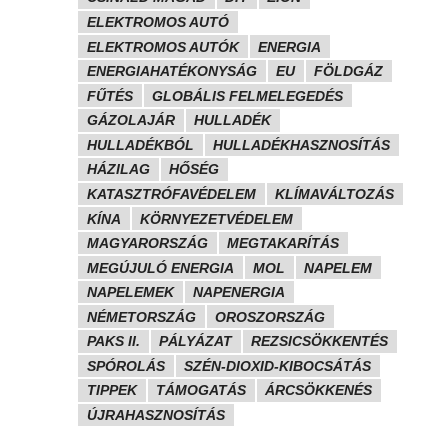
ELEKTROMOS AUTÓ
ELEKTROMOS AUTÓK
ENERGIA
ENERGIAHATÉKONYSÁG
EU
FÖLDGÁZ
FŰTÉS
GLOBÁLIS FELMELEGEDÉS
GÁZOLAJÁR
HULLADÉK
HULLADÉKBÓL
HULLADÉKHASZNOSÍTÁS
HÁZILAG
HŐSÉG
KATASZTRÓFAVÉDELEM
KLÍMAVÁLTOZÁS
KÍNA
KÖRNYEZETVÉDELEM
MAGYARORSZÁG
MEGTAKARÍTÁS
MEGÚJULÓ ENERGIA
MOL
NAPELEM
NAPELEMEK
NAPENERGIA
NÉMETORSZÁG
OROSZORSZÁG
PAKS II.
PÁLYÁZAT
REZSICSÖKKENTÉS
SPÓROLÁS
SZÉN-DIOXID-KIBOCSÁTÁS
TIPPEK
TÁMOGATÁS
ÁRCSÖKKENÉS
ÚJRAHASZNOSÍTÁS