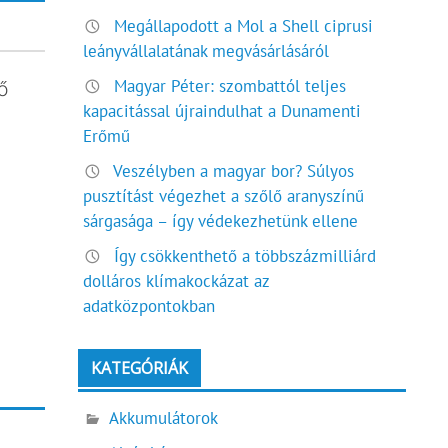
Megállapodott a Mol a Shell ciprusi
leányvállalatának megvásárlásáról
Magyar Péter: szombattól teljes
ő
kapacitással újraindulhat a Dunamenti
Erőmű
Veszélyben a magyar bor? Súlyos
pusztítást végezhet a szőlő aranyszínű
sárgasága – így védekezhetünk ellene
Így csökkenthető a többszázmilliárd
dolláros klímakockázat az
adatközpontokban
KATEGÓRIÁK
Akkumulátorok