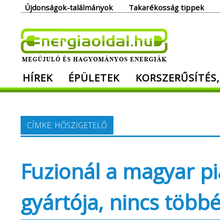
Skip
Újdonságok-találmányok
Takarékosság tippek
to
content
Ener
HÍREK
ÉPÜLETEK
KORSZERŰSÍTÉS,
Megújuló és hagyományos energiák. Min
CÍMKE:
HŐSZIGETELŐ
Fuzionál a magyar pi
gyártója, nincs többé