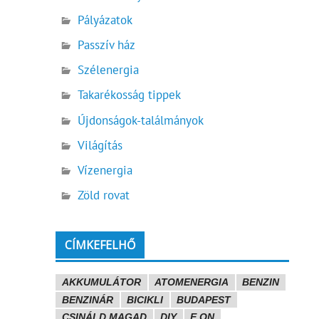
Pályázatok
Passzív ház
Szélenergia
Takarékosság tippek
Újdonságok-találmányok
Világítás
Vízenergia
Zöld rovat
CÍMKEFELHŐ
AKKUMULÁTOR
ATOMENERGIA
BENZIN
BENZINÁR
BICIKLI
BUDAPEST
CSINÁLD MAGAD
DIY
E.ON