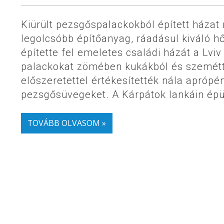
Kiürült pezsgőspalackokból épített házat m
legolcsóbb építőanyag, ráadásul kiváló h
építette fel emeletes családi házát a Lvi
palackokat zömében kukákból és szeméttel
előszeretettel értékesítették nála aprópé
pezsgősüvegeket. A Kárpátok lankáin épül
TOVÁBB OLVASOM »