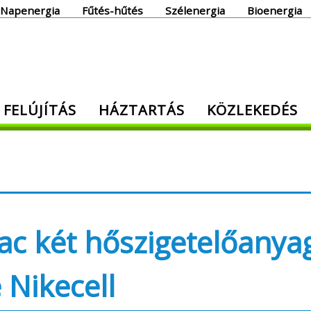
Napenergia
Fűtés-hűtés
Szélenergia
Bioenergia
giaoldal
 FELÚJÍTÁS
HÁZTARTÁS
KÖZLEKEDÉS
den, ami energia!
ac két hőszigetelőanya
 Nikecell