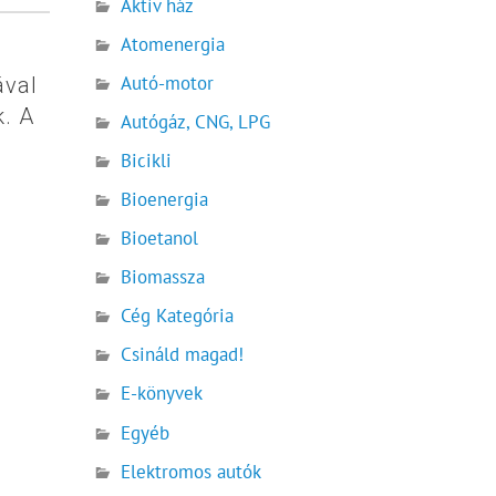
Aktív ház
Atomenergia
Autó-motor
ával
k. A
Autógáz, CNG, LPG
Bicikli
Bioenergia
Bioetanol
Biomassza
Cég Kategória
Csináld magad!
E-könyvek
Egyéb
Elektromos autók