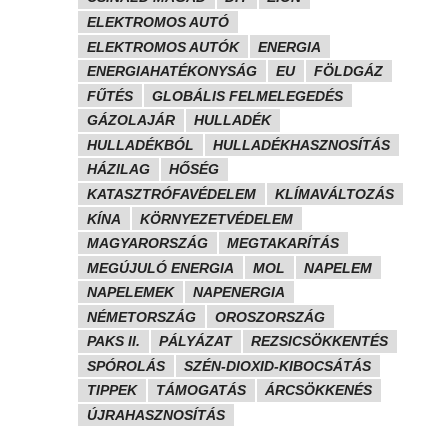
ELEKTROMOS AUTÓ
ELEKTROMOS AUTÓK
ENERGIA
ENERGIAHATÉKONYSÁG
EU
FÖLDGÁZ
FŰTÉS
GLOBÁLIS FELMELEGEDÉS
GÁZOLAJÁR
HULLADÉK
HULLADÉKBÓL
HULLADÉKHASZNOSÍTÁS
HÁZILAG
HŐSÉG
KATASZTRÓFAVÉDELEM
KLÍMAVÁLTOZÁS
KÍNA
KÖRNYEZETVÉDELEM
MAGYARORSZÁG
MEGTAKARÍTÁS
MEGÚJULÓ ENERGIA
MOL
NAPELEM
NAPELEMEK
NAPENERGIA
NÉMETORSZÁG
OROSZORSZÁG
PAKS II.
PÁLYÁZAT
REZSICSÖKKENTÉS
SPÓROLÁS
SZÉN-DIOXID-KIBOCSÁTÁS
TIPPEK
TÁMOGATÁS
ÁRCSÖKKENÉS
ÚJRAHASZNOSÍTÁS