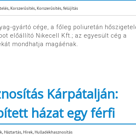
telés
,
Korszerűsítés
,
Korszerűsítés, felújítás
yag-gyártó cége, a főleg poliuretán hőszigetel
bot előállító Nikecell Kft.; az egyesült cég a
lékát mondhatja magáénak.
nosítás Kárpátalján:
tett házat egy férfi
k
,
Háztartás
,
Hírek
,
Hulladékhasznosítás