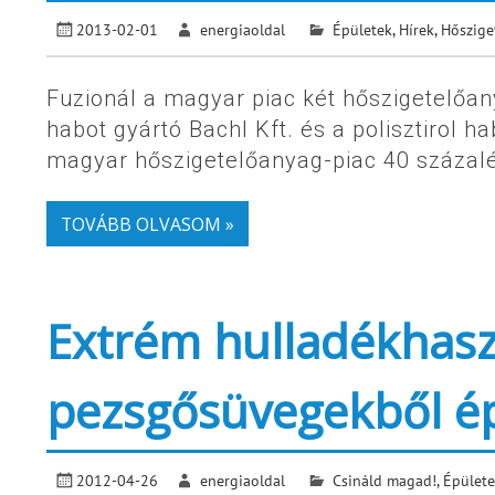
2013-02-01
energiaoldal
Épületek
,
Hírek
,
Hőszige
Fuzionál a magyar piac két hőszigetelőan
habot gyártó Bachl Kft. és a polisztirol ha
magyar hőszigetelőanyag-piac 40 száza
TOVÁBB OLVASOM »
Extrém hulladékhasz
pezsgősüvegekből épí
2012-04-26
energiaoldal
Csináld magad!
,
Épülete