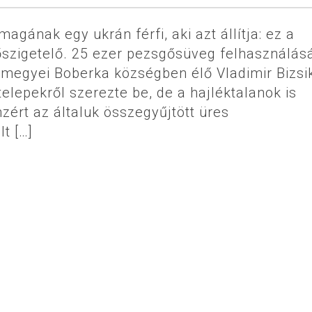
agának egy ukrán férfi, aki azt állítja: ez a
őszigetelő. 25 ezer pezsgősüveg felhasználás
v megyei Boberka községben élő Vladimir Bizsi
epekről szerezte be, de a hajléktalanok is
nzért az általuk összegyűjtött üres
t […]