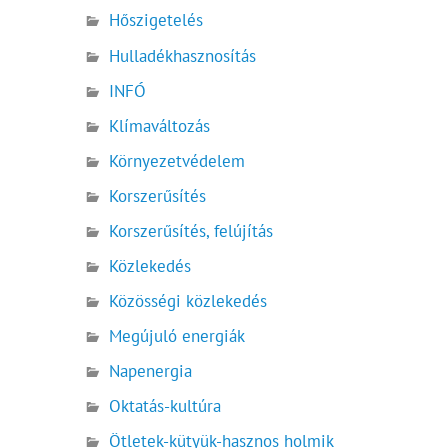
Hőszigetelés
Hulladékhasznosítás
INFÓ
Klímaváltozás
Környezetvédelem
Korszerűsítés
Korszerűsítés, felújítás
Közlekedés
Közösségi közlekedés
Megújuló energiák
Napenergia
Oktatás-kultúra
Ötletek-kütyük-hasznos holmik