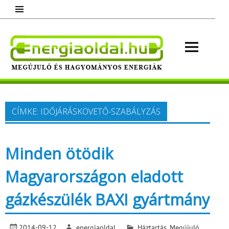
Skip
to
content
Energ
Megújuló és hagyományos energiák.
Minden, ami energia!
CÍMKE:
IDŐJÁRÁSKÖVETŐ-SZABÁLYZÁS
Minden ötödik
Magyarországon eladott
gázkészülék BAXI gyártmány
2014-09-12
energiaoldal
Háztartás
,
Megújuló