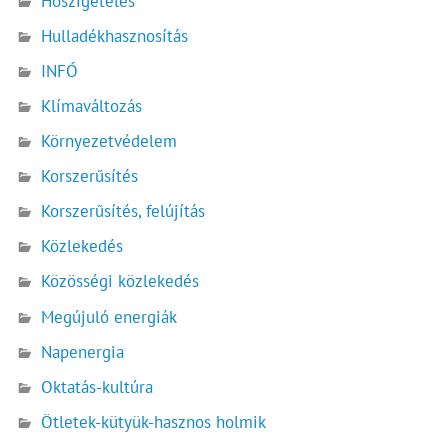
Hőszigetelés
Hulladékhasznosítás
INFÓ
Klímaváltozás
Környezetvédelem
Korszerűsítés
Korszerűsítés, felújítás
Közlekedés
Közösségi közlekedés
Megújuló energiák
Napenergia
Oktatás-kultúra
Ötletek-kütyük-hasznos holmik