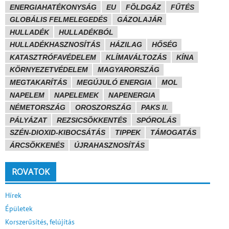
ENERGIAHATÉKONYSÁG
EU
FÖLDGÁZ
FŰTÉS
GLOBÁLIS FELMELEGEDÉS
GÁZOLAJÁR
HULLADÉK
HULLADÉKBÓL
HULLADÉKHASZNOSÍTÁS
HÁZILAG
HŐSÉG
KATASZTRÓFAVÉDELEM
KLÍMAVÁLTOZÁS
KÍNA
KÖRNYEZETVÉDELEM
MAGYARORSZÁG
MEGTAKARÍTÁS
MEGÚJULÓ ENERGIA
MOL
NAPELEM
NAPELEMEK
NAPENERGIA
NÉMETORSZÁG
OROSZORSZÁG
PAKS II.
PÁLYÁZAT
REZSICSÖKKENTÉS
SPÓROLÁS
SZÉN-DIOXID-KIBOCSÁTÁS
TIPPEK
TÁMOGATÁS
ÁRCSÖKKENÉS
ÚJRAHASZNOSÍTÁS
ROVATOK
Hírek
Épületek
Korszerűsítés, felújítás