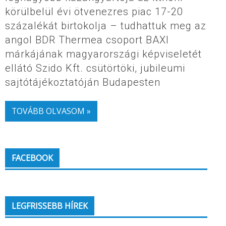
körülbelül évi ötvenezres piac 17-20
százalékát birtokolja – tudhattuk meg az
angol BDR Thermea csoport BAXI
márkájának magyarországi képviseletét
ellátó Szido Kft. csütörtöki, jubileumi
sajtótájékoztatóján Budapesten
TOVÁBB OLVASOM »
FACEBOOK
LEGFRISSEBB HÍREK