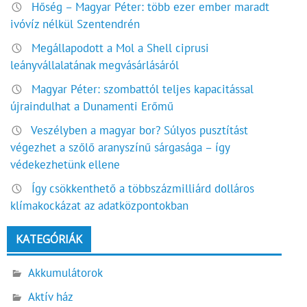
Hőség – Magyar Péter: több ezer ember maradt
ivóvíz nélkül Szentendrén
Megállapodott a Mol a Shell ciprusi
leányvállalatának megvásárlásáról
Magyar Péter: szombattól teljes kapacitással
újraindulhat a Dunamenti Erőmű
Veszélyben a magyar bor? Súlyos pusztítást
végezhet a szőlő aranyszínű sárgasága – így
védekezhetünk ellene
Így csökkenthető a többszázmilliárd dolláros
klímakockázat az adatközpontokban
KATEGÓRIÁK
Akkumulátorok
Aktív ház