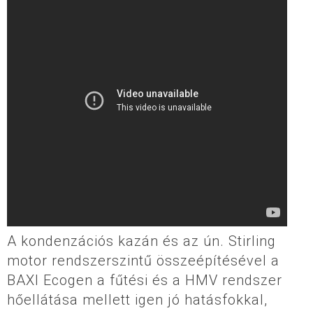
A kondenzációs kazán és az ún. Stirling
motor rendszerszintű összeépítésével a
BAXI Ecogen a fűtési és a HMV rendszer
hőellátása mellett igen jó hatásfokkal,