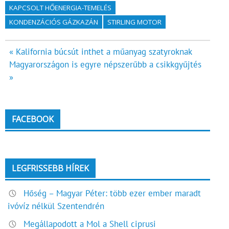
KAPCSOLT HŐENERGIA-TEMELÉS
KONDENZÁCIÓS GÁZKAZÁN
STIRLING MOTOR
Bejegyzés
« Kalifornia búcsút inthet a műanyag szatyroknak
Magyarországon is egyre népszerűbb a csikkgyűjtés
navigáció
»
FACEBOOK
LEGFRISSEBB HÍREK
Hőség – Magyar Péter: több ezer ember maradt
ivóvíz nélkül Szentendrén
Megállapodott a Mol a Shell ciprusi