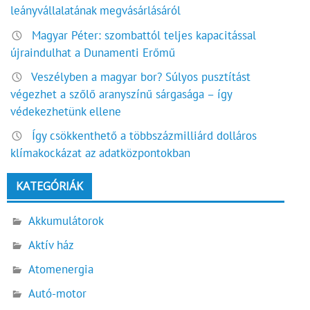
leányvállalatának megvásárlásáról
Magyar Péter: szombattól teljes kapacitással
újraindulhat a Dunamenti Erőmű
Veszélyben a magyar bor? Súlyos pusztítást
végezhet a szőlő aranyszínű sárgasága – így
védekezhetünk ellene
Így csökkenthető a többszázmilliárd dolláros
klímakockázat az adatközpontokban
KATEGÓRIÁK
Akkumulátorok
Aktív ház
Atomenergia
Autó-motor