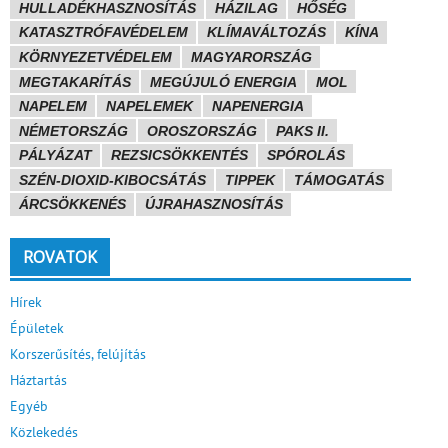
HULLADÉKHASZNOSÍTÁS
HÁZILAG
HŐSÉG
KATASZTRÓFAVÉDELEM
KLÍMAVÁLTOZÁS
KÍNA
KÖRNYEZETVÉDELEM
MAGYARORSZÁG
MEGTAKARÍTÁS
MEGÚJULÓ ENERGIA
MOL
NAPELEM
NAPELEMEK
NAPENERGIA
NÉMETORSZÁG
OROSZORSZÁG
PAKS II.
PÁLYÁZAT
REZSICSÖKKENTÉS
SPÓROLÁS
SZÉN-DIOXID-KIBOCSÁTÁS
TIPPEK
TÁMOGATÁS
ÁRCSÖKKENÉS
ÚJRAHASZNOSÍTÁS
ROVATOK
Hírek
Épületek
Korszerűsítés, felújítás
Háztartás
Egyéb
Közlekedés