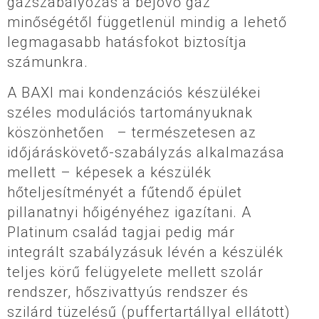
gázszabályozás a bejövő gáz
minőségétől függetlenül mindig a lehető
legmagasabb hatásfokot biztosítja
számunkra.
A BAXI mai kondenzációs készülékei
széles modulációs tartományuknak
köszönhetően – természetesen az
időjáráskövető-szabályzás alkalmazása
mellett – képesek a készülék
hőteljesítményét a fűtendő épület
pillanatnyi hőigényéhez igazítani. A
Platinum család tagjai pedig már
integrált szabályzásuk lévén a készülék
teljes körű felügyelete mellett szolár
rendszer, hőszivattyús rendszer és
szilárd tüzelésű (puffertartállyal ellátott)