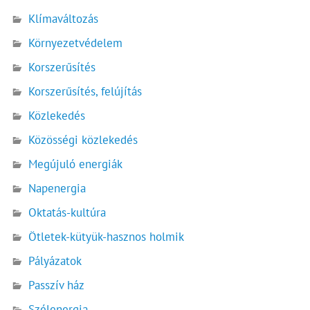
Klímaváltozás
Környezetvédelem
Korszerűsítés
Korszerűsítés, felújítás
Közlekedés
Közösségi közlekedés
Megújuló energiák
Napenergia
Oktatás-kultúra
Ötletek-kütyük-hasznos holmik
Pályázatok
Passzív ház
Szélenergia