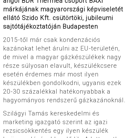
angol BDR Thermea csoport BAXI
márkájának magyarországi képviseletét
ellátó Szido Kft. csütörtöki, jubileumi
sajtótájékoztatóján Budapesten
2015-től már csak kondenzációs
kazánokat lehet árulni az EU-területén,
de mivel a magyar gázkészülékek nagy
része súlyosan elavult, készülékcsere
esetén érdemes már most ilyen
készülékben gondolkodni, ugyanis ezek
20-30 százalékkal hatékonyabbak a
hagyományos rendszerű gázkazánoknál.
Szilágyi Tamás kereskedelmi és
marketing igazgató szerint az igazi
rezsicsökkentés egy ilyen készülék