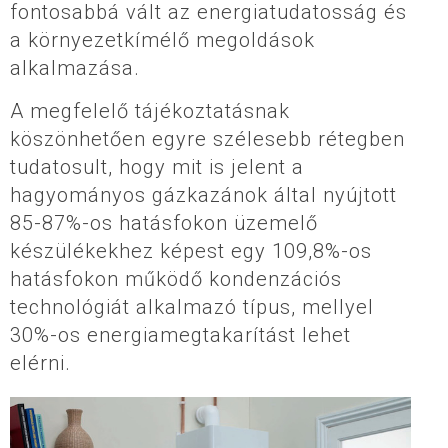
fontosabbá vált az energiatudatosság és
a környezetkímélő megoldások
alkalmazása.
A megfelelő tájékoztatásnak
köszönhetően egyre szélesebb rétegben
tudatosult, hogy mit is jelent a
hagyományos gázkazánok által nyújtott
85-87%-os hatásfokon üzemelő
készülékekhez képest egy 109,8%-os
hatásfokon működő kondenzációs
technológiát alkalmazó típus, mellyel
30%-os energiamegtakarítást lehet
elérni.