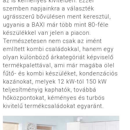
az is kéményes kivitelben. Ezzel
szemben napjainkra a választék
ugrásszerű bővülésen ment keresztül,
ugyanis a BAXI már több mint 80-féle
készülékkel van jelen a piacon.
Természetesen nem csak az imént
említett kombi családokkal, hanem egy
olyan különböző árkategóriát képviselő
termékpalettával, ami már magába ölel
fűtő- és kombi készüléket, kondenzációs
kazánokat, melyek 12 kW-tól 150 kW
teljesítményig kaphatók, továbbá
hőközpontokat, kéményes és turbós
kivitelű termékcsaládokat egyaránt.