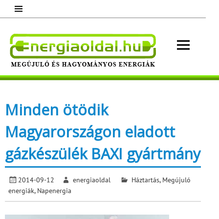
Skip
to
content
Energ
Megújuló és hagyományos energiák.
Minden, ami energia!
Minden ötödik
Magyarországon eladott
gázkészülék BAXI gyártmány
2014-09-12
energiaoldal
Háztartás
,
Megújuló
energiák
,
Napenergia