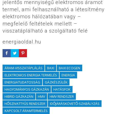
jelentős mennyiségű elektromos áramot
termel, ami felhasználható a létesítmény
elektromos hálózatában vagy –
megfelelő feltételek mellett –
visszatáplálható a szolgáltató felé
energiaoldal.hu
ÁRAM-VISSZATÁPLÁLÁS
BAXI
BAXI ECOGEN
ELEKTROMOS ENERGIA TERMELÉS
ENERGIA
ENERGIATUDATOSSÁG
GÁZKÉSZÜLÉK
HAGYOMÁNYOS GÁZKAZÁN
HATÁSFOK
HIBRID GÁZKAZÁN
HMV
HMV RENDSZER
HŐSZIVATTYÚS RENDSZER
IDŐJÁRÁSKÖVETŐ-SZABÁLYZÁS
KAPCSOLT ÁRAMTERMELÉS