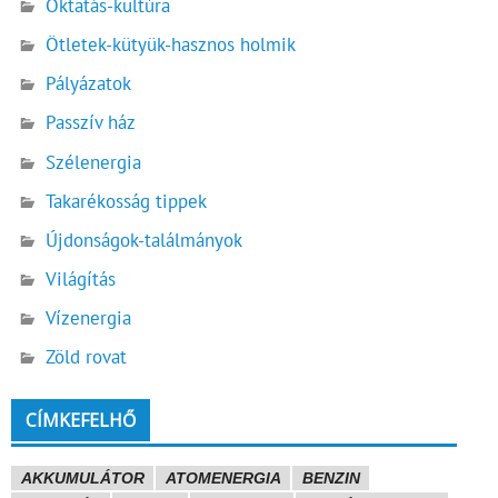
Oktatás-kultúra
Ötletek-kütyük-hasznos holmik
Pályázatok
Passzív ház
Szélenergia
Takarékosság tippek
Újdonságok-találmányok
Világítás
Vízenergia
Zöld rovat
CÍMKEFELHŐ
AKKUMULÁTOR
ATOMENERGIA
BENZIN