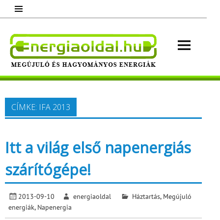
Skip
to
content
Energ
Megújuló és hagyományos energiák.
Minden, ami energia!
CÍMKE:
IFA 2013
Itt a világ első napenergiás
szárítógépe!
2013-09-10
energiaoldal
Háztartás
,
Megújuló
energiák
,
Napenergia