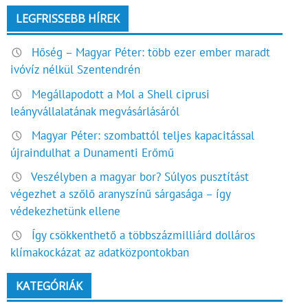
LEGFRISSEBB HÍREK
Hőség – Magyar Péter: több ezer ember maradt
ivóvíz nélkül Szentendrén
Megállapodott a Mol a Shell ciprusi
leányvállalatának megvásárlásáról
Magyar Péter: szombattól teljes kapacitással
újraindulhat a Dunamenti Erőmű
Veszélyben a magyar bor? Súlyos pusztítást
végezhet a szőlő aranyszínű sárgasága – így
védekezhetünk ellene
Így csökkenthető a többszázmilliárd dolláros
klímakockázat az adatközpontokban
KATEGÓRIÁK