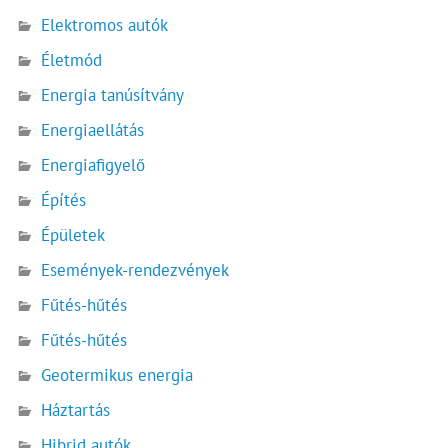
Elektromos autók
Életmód
Energia tanúsítvány
Energiaellátás
Energiafigyelő
Építés
Épületek
Események-rendezvények
Fűtés-hűtés
Fűtés-hűtés
Geotermikus energia
Háztartás
Hibrid autók